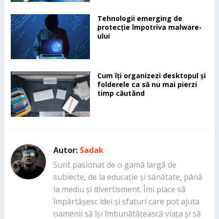
Tehnologii emerging de
protecție împotriva malware-
ului
Cum îți organizezi desktopul și
folderele ca să nu mai pierzi
timp căutând
Autor:
Sadak
Sunt pasionat de o gamă largă de
subiecte, de la educație și sănătate, până
la mediu și divertisment. Îmi place să
împărtășesc idei și sfaturi care pot ajuta
oamenii să își îmbunătățească viața și să