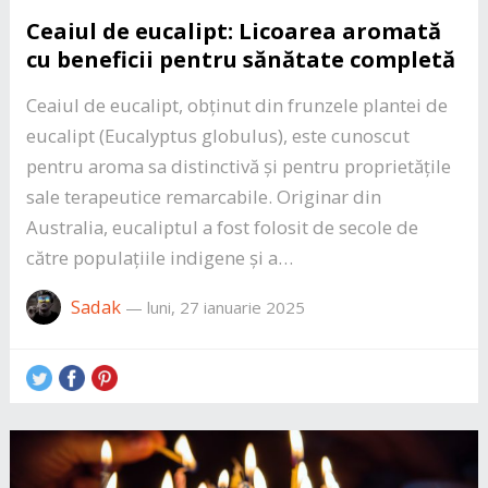
Ceaiul de eucalipt: Licoarea aromată
cu beneficii pentru sănătate completă
Ceaiul de eucalipt, obținut din frunzele plantei de
eucalipt (Eucalyptus globulus), este cunoscut
pentru aroma sa distinctivă și pentru proprietățile
sale terapeutice remarcabile. Originar din
Australia, eucaliptul a fost folosit de secole de
către populațiile indigene și a…
Sadak
—
luni, 27 ianuarie 2025