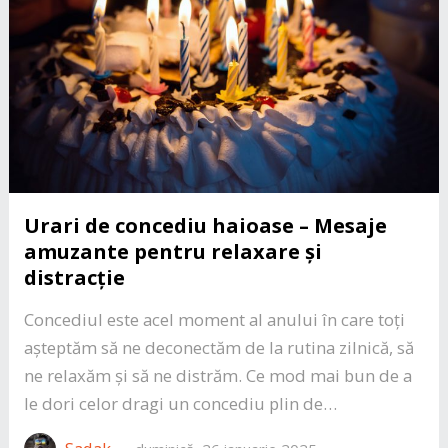
Urari de concediu haioase – Mesaje
amuzante pentru relaxare și
distracție
Concediul este acel moment al anului în care toți
așteptăm să ne deconectăm de la rutina zilnică, să
ne relaxăm și să ne distrăm. Ce mod mai bun de a
le dori celor dragi un concediu plin de…