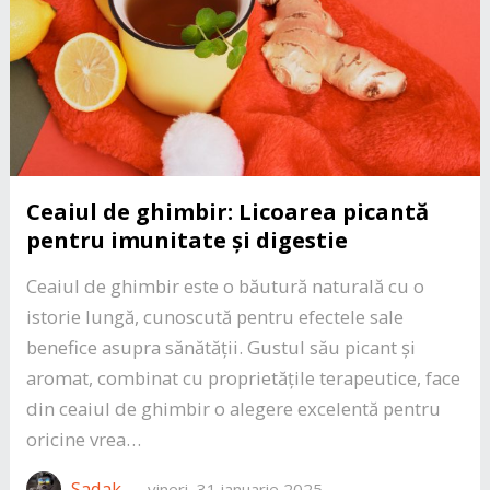
Ceaiul de ghimbir: Licoarea picantă
pentru imunitate și digestie
Ceaiul de ghimbir este o băutură naturală cu o
istorie lungă, cunoscută pentru efectele sale
benefice asupra sănătății. Gustul său picant și
aromat, combinat cu proprietățile terapeutice, face
din ceaiul de ghimbir o alegere excelentă pentru
oricine vrea…
Sadak
—
vineri, 31 ianuarie 2025