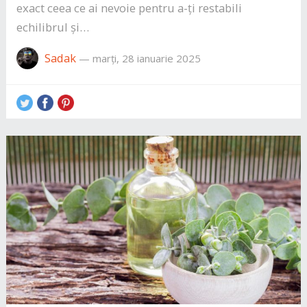
exact ceea ce ai nevoie pentru a-ți restabili
echilibrul și…
Sadak
—
marți, 28 ianuarie 2025