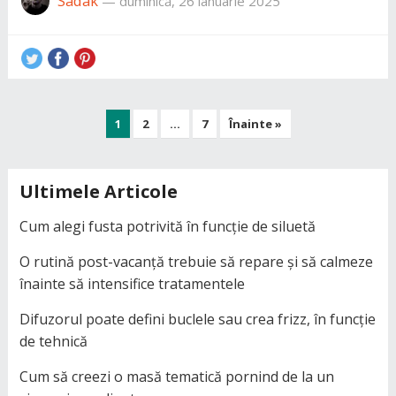
Sadak
—
duminică, 26 ianuarie 2025
Paginație
1
2
…
7
Înainte »
articole
Ultimele Articole
Cum alegi fusta potrivită în funcție de siluetă
O rutină post-vacanță trebuie să repare și să calmeze
înainte să intensifice tratamentele
Difuzorul poate defini buclele sau crea frizz, în funcție
de tehnică
Cum să creezi o masă tematică pornind de la un