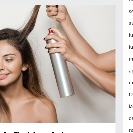
s
a
i
i
m
a
m
f
i
d
n