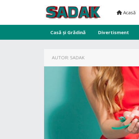
Acasă
Casă și Grădină
Divertisment
AUTOR:
SADAK