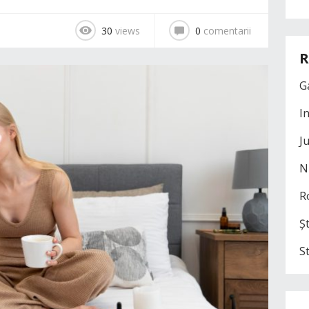
30
views
0
comentarii
R
G
I
J
N
R
Șt
S