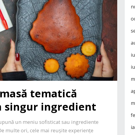
n
o
s
a
i
i
m
 masă tematică
a
n singur ingredient
m
f
upună un meniu sofisticat sau ingrediente
i
e multe ori, cele mai reușite experiențe