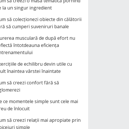
um să creezi o masă tematică pornind
e la un singur ingredient
um să colecționezi obiecte din călătorii
ără să cumperi suveniruri banale
urerea musculară de după efort nu
eflectă întotdeauna eficiența
ntrenamentului
ercițiile de echilibru devin utile cu
ult înaintea vârstei înaintate
um să creezi confort fără să
glomerezi
e ce momentele simple sunt cele mai
reu de înlocuit
um să creezi relații mai apropiate prin
biceiuri simple