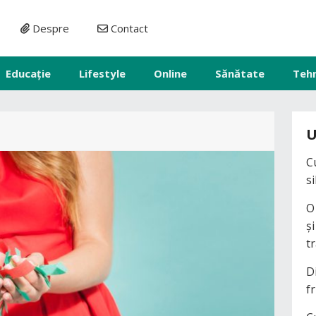
Despre
Contact
Educație
Lifestyle
Online
Sănătate
Teh
U
C
s
O
ș
t
D
fr