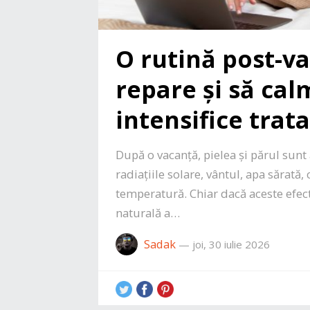
O rutină post-v
repare și să cal
intensifice tra
După o vacanță, pielea și părul su
radiațiile solare, vântul, apa sărată,
temperatură. Chiar dacă aceste efect
naturală a…
Sadak
—
joi, 30 iulie 2026