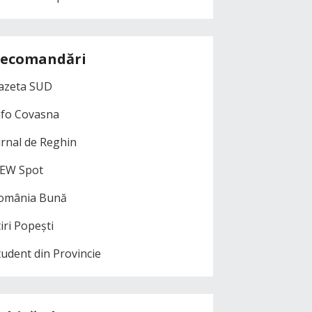
ecomandări
azeta SUD
nfo Covasna
urnal de Reghin
EW Spot
omânia Bună
iri Popești
tudent din Provincie