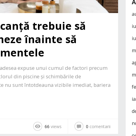
A
a
acanță trebuie să
i
meze înainte să
i
tamentele
m
a
nt adesea expuse unui cumul de factori precum
m
 clorul din piscine și schimbările de
e nu sunt întotdeauna vizibile imediat, bariera
f
i
d
n
66
views
0
comentarii
o