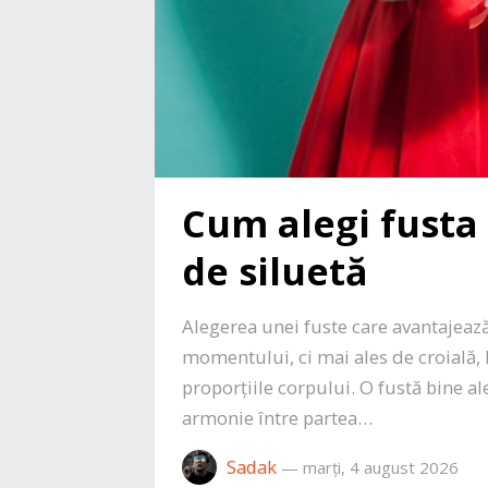
Cum alegi fusta 
de siluetă
Alegerea unei fuste care avantajează
momentului, ci mai ales de croială,
proporțiile corpului. O fustă bine al
armonie între partea…
Sadak
—
marți, 4 august 2026