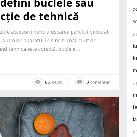
defini buclele sau
o
ncție de tehnică
s
utile accesorii pentru uscarea părului ondulat
a
i puțin de aparatul în sine și mai mult de
i
când tehnica este corectă, buclele…
i
m
a
65
views
0
comentarii
m
f
i
d