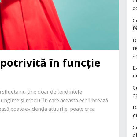
C
d
C
f
D
r
a
potrivită în funcție
Ex
m
C
 silueta nu ține doar de tendințele
a
 lungime și modul în care aceasta echilibrează
D
easă poate evidenția atuurile, poate crea
g
C
o