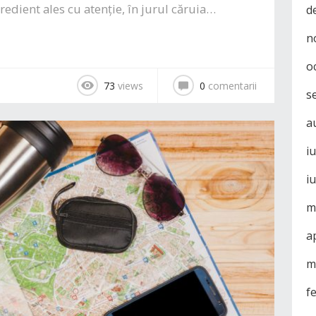
redient ales cu atenție, în jurul căruia…
d
n
o
73
views
0
comentarii
s
a
i
i
m
a
m
f