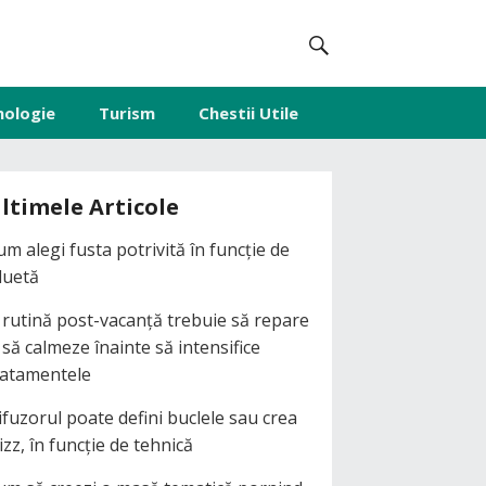
nologie
Turism
Chestii Utile
ltimele Articole
um alegi fusta potrivită în funcție de
iluetă
 rutină post-vacanță trebuie să repare
i să calmeze înainte să intensifice
ratamentele
ifuzorul poate defini buclele sau crea
izz, în funcție de tehnică