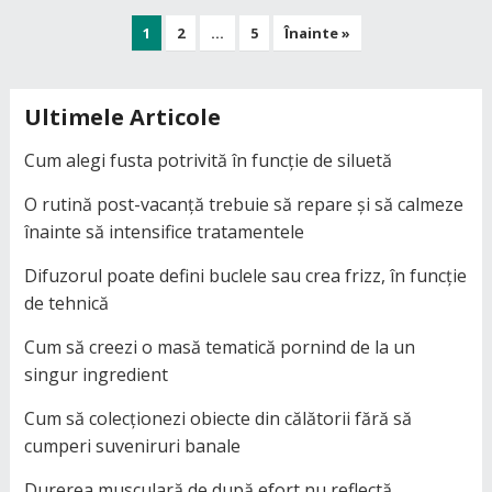
Paginație
1
2
…
5
Înainte »
articole
Ultimele Articole
Cum alegi fusta potrivită în funcție de siluetă
O rutină post-vacanță trebuie să repare și să calmeze
înainte să intensifice tratamentele
Difuzorul poate defini buclele sau crea frizz, în funcție
de tehnică
Cum să creezi o masă tematică pornind de la un
singur ingredient
Cum să colecționezi obiecte din călătorii fără să
cumperi suveniruri banale
Durerea musculară de după efort nu reflectă