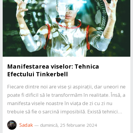
Manifestarea viselor: Tehnica
Efectului Tinkerbell
Fiecare dintre noi are vise și aspirații, dar uneori ne
poate fi dificil să le transformăm în realitate. Însă, a
manifesta visele noastre în viața de zi cu zi nu
trebuie să fie o sarcină imposibilă. Există tehnici…
Sadak
—
duminică, 25 februarie 2024