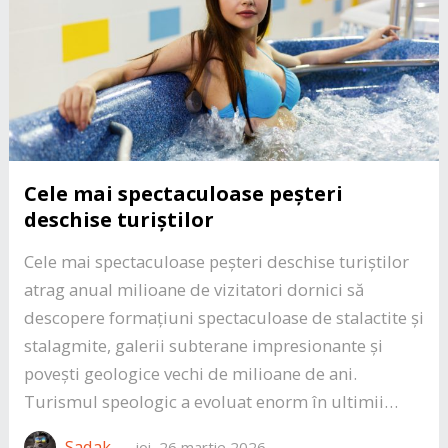
Cele mai spectaculoase peșteri
deschise turiștilor
Cele mai spectaculoase peșteri deschise turiștilor
atrag anual milioane de vizitatori dornici să
descopere formațiuni spectaculoase de stalactite și
stalagmite, galerii subterane impresionante și
povești geologice vechi de milioane de ani.
Turismul speologic a evoluat enorm în ultimii…
Sadak
—
joi, 26 martie 2026