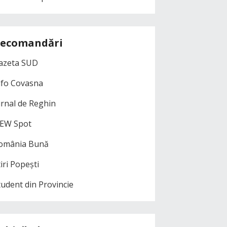
ecomandări
azeta SUD
nfo Covasna
urnal de Reghin
EW Spot
omânia Bună
iri Popești
tudent din Provincie