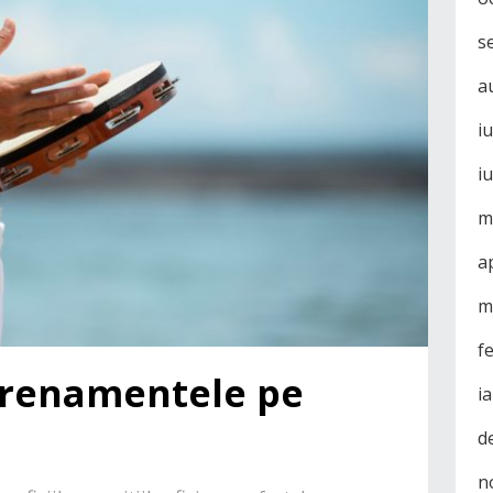
s
a
i
i
m
a
m
f
trenamentele pe
i
d
n