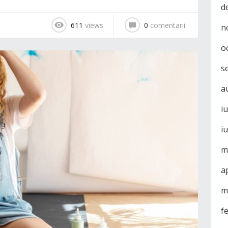
d
611
views
0
comentarii
n
o
s
a
i
i
m
a
m
f