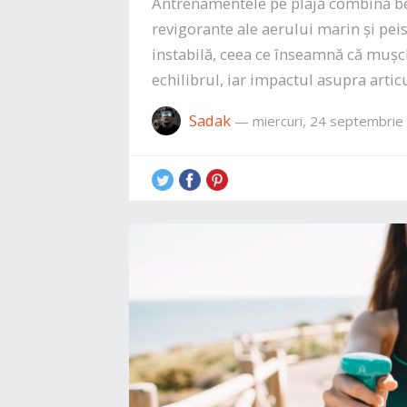
Antrenamentele pe plajă combină benef
revigorante ale aerului marin și peis
instabilă, ceea ce înseamnă că mușc
echilibrul, iar impactul asupra artic
Sadak
—
miercuri, 24 septembrie