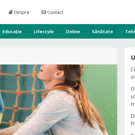
Despre
Contact
Educație
Lifestyle
Online
Sănătate
Teh
U
C
s
O
ș
t
D
fr