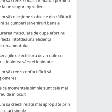
um să creezi o masă tematică pornind
e la un singur ingredient
um să colecționezi obiecte din călătorii
ără să cumperi suveniruri banale
urerea musculară de după efort nu
eflectă întotdeauna eficiența
ntrenamentului
ercițiile de echilibru devin utile cu
ult înaintea vârstei înaintate
um să creezi confort fără să
glomerezi
e ce momentele simple sunt cele mai
reu de înlocuit
um să creezi relații mai apropiate prin
biceiuri simple