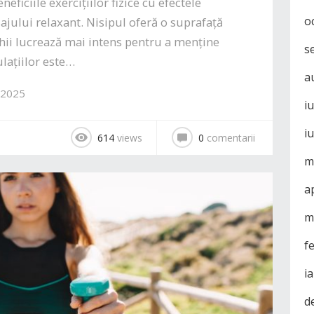
iciile exercițiilor fizice cu efectele
o
ajului relaxant. Nisipul oferă o suprafață
hii lucrează mai intens pentru a menține
s
ulațiilor este…
a
 2025
i
i
614
views
0
comentarii
m
a
m
f
i
d