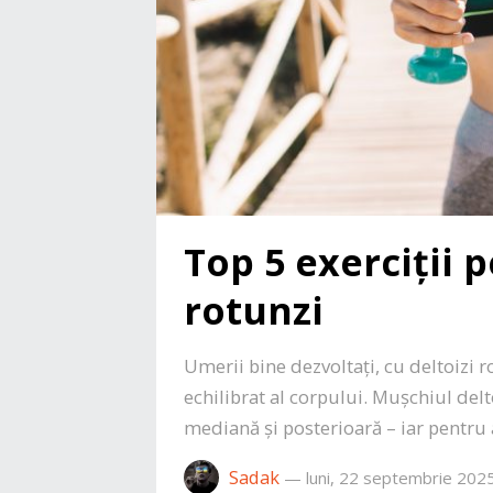
Top 5 exerciții 
rotunzi
Umerii bine dezvoltați, cu deltoizi ro
echilibrat al corpului. Mușchiul delt
mediană și posterioară – iar pentru
Sadak
—
luni, 22 septembrie 202