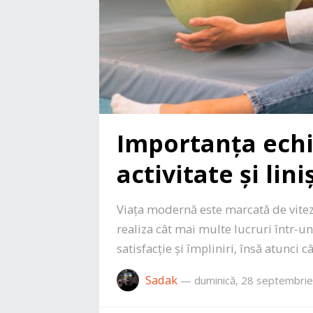
Importanța echil
activitate și lin
Viața modernă este marcată de vitez
realiza cât mai multe lucruri într-un
satisfacție și împliniri, însă atunci
Sadak
—
duminică, 28 septembri