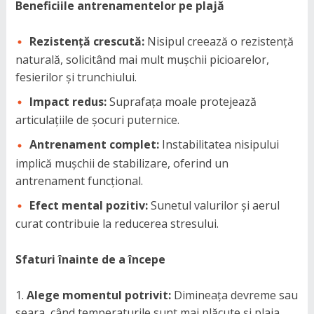
Beneficiile antrenamentelor pe plajă
Rezistență crescută:
Nisipul creează o rezistență
naturală, solicitând mai mult mușchii picioarelor,
fesierilor și trunchiului.
Impact redus:
Suprafața moale protejează
articulațiile de șocuri puternice.
Antrenament complet:
Instabilitatea nisipului
implică mușchii de stabilizare, oferind un
antrenament funcțional.
Efect mental pozitiv:
Sunetul valurilor și aerul
curat contribuie la reducerea stresului.
Sfaturi înainte de a începe
Alege momentul potrivit:
Dimineața devreme sau
seara, când temperaturile sunt mai plăcute și plaja