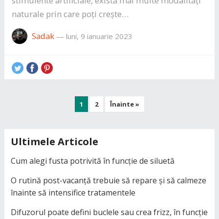
stimulente artificiale, există mai multe modalități
naturale prin care poți crește…
Sadak
—
luni, 9 ianuarie 2023
Paginație
1
2
Înainte »
articole
Ultimele Articole
Cum alegi fusta potrivită în funcție de siluetă
O rutină post-vacanță trebuie să repare și să calmeze
înainte să intensifice tratamentele
Difuzorul poate defini buclele sau crea frizz, în funcție