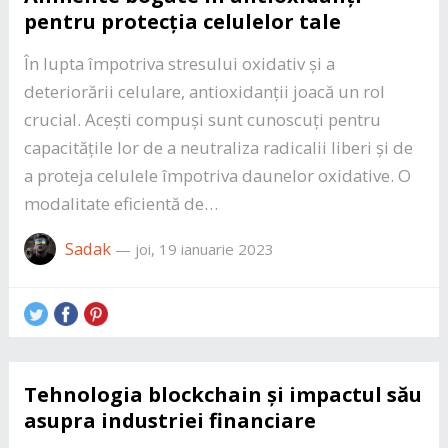
pentru protecția celulelor tale
În lupta împotriva stresului oxidativ și a
deteriorării celulare, antioxidanții joacă un rol
crucial. Acești compuși sunt cunoscuți pentru
capacitățile lor de a neutraliza radicalii liberi și de
a proteja celulele împotriva daunelor oxidative. O
modalitate eficientă de…
Sadak
—
joi, 19 ianuarie 2023
Tehnologia blockchain și impactul său
asupra industriei financiare