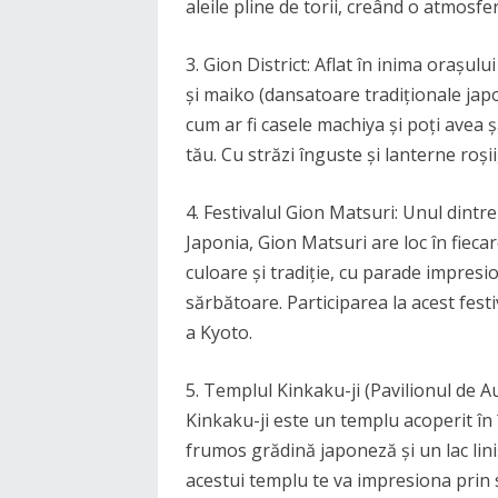
aleile pline de torii, creând o atmosfe
3. Gion District: Aflat în inima orașul
și maiko (dansatoare tradiționale japo
cum ar fi casele machiya și poți avea 
tău. Cu străzi înguste și lanterne roș
4. Festivalul Gion Matsuri: Unul dintre
Japonia, Gion Matsuri are loc în fiecare
culoare și tradiție, cu parade impresi
sărbătoare. Participarea la acest festiv
a Kyoto.
5. Templul Kinkaku-ji (Pavilionul de A
Kinkaku-ji este un templu acoperit în 
frumos grădină japoneză și un lac lini
acestui templu te va impresiona prin 