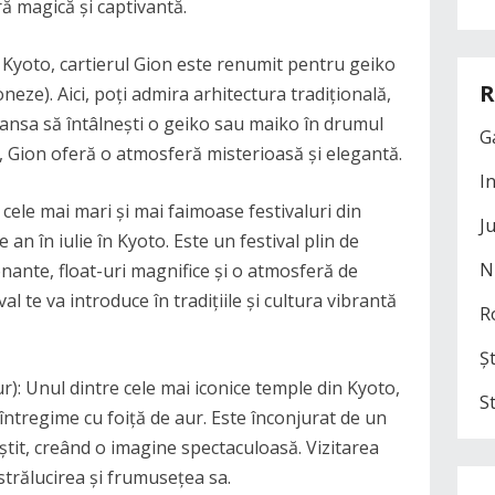
ră magică și captivantă.
ui Kyoto, cartierul Gion este renumit pentru geiko
R
neze). Aici, poți admira arhitectura tradițională,
șansa să întâlnești o geiko sau maiko în drumul
G
ii, Gion oferă o atmosferă misterioasă și elegantă.
I
 cele mai mari și mai faimoase festivaluri din
J
 an în iulie în Kyoto. Este un festival plin de
N
onante, float-uri magnifice și o atmosferă de
al te va introduce în tradițiile și cultura vibrantă
R
Șt
ur): Unul dintre cele mai iconice temple din Kyoto,
S
întregime cu foiță de aur. Este înconjurat de un
știt, creând o imagine spectaculoasă. Vizitarea
strălucirea și frumusețea sa.