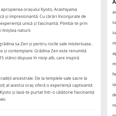
A
n apropierea orașului Kyoto, Arashiyama
a
ă și impresionantă. Cu cărări înconjurate de
i
experiență unică și fascinantă. Plimbă-te prin
liniștea naturii.
i
m
rădina sa Zen și pentru rocile sale misterioase,
ște și contemplare. Grădina Zen este renumită
a
5 stânci dispuse în nisip alb, care inspiră
m
f
radiții ancestrale. De la templele sale sacre la
i
 colț al acestui oraș oferă o experiență captivantă
n Kyoto și lasă-te purtat într-o călătorie fascinantă
d
iei.
n
o