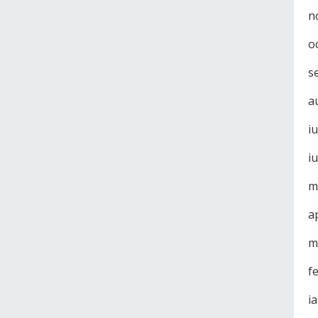
n
o
s
a
i
i
m
a
m
f
i