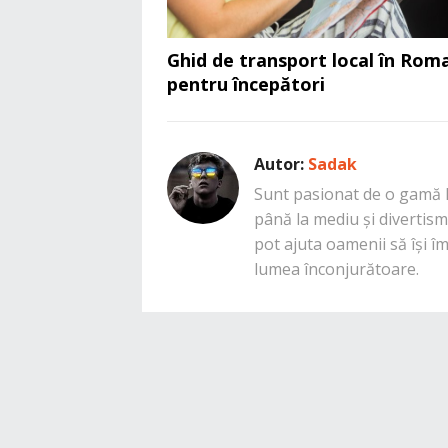
Ghid de transport local în Rom
pentru începători
Autor:
Sadak
Sunt pasionat de o gamă la
până la mediu și divertisme
pot ajuta oamenii să își î
lumea înconjurătoare.