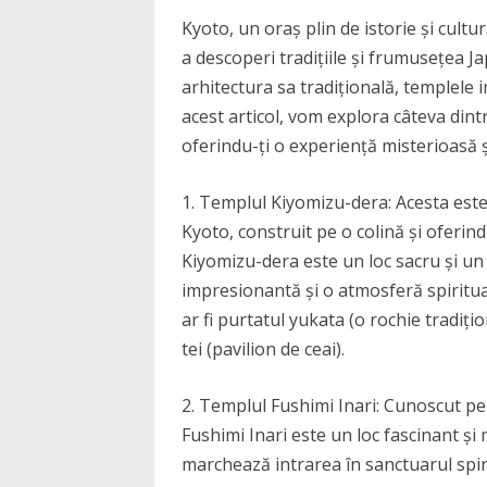
Kyoto, un oraș plin de istorie și cultu
a descoperi tradițiile și frumusețea J
arhitectura sa tradițională, templele i
acest articol, vom explora câteva dintr
oferindu-ți o experiență misterioasă 
1. Templul Kiyomizu-dera: Acesta este
Kyoto, construit pe o colină și oferin
Kiyomizu-dera este un loc sacru și un
impresionantă și o atmosferă spiritual
ar fi purtatul yukata (o rochie tradiț
tei (pavilion de ceai).
2. Templul Fushimi Inari: Cunoscut pent
Fushimi Inari este un loc fascinant și 
marchează intrarea în sanctuarul spiri