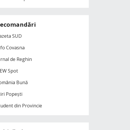
ecomandări
azeta SUD
nfo Covasna
urnal de Reghin
EW Spot
omânia Bună
iri Popești
tudent din Provincie