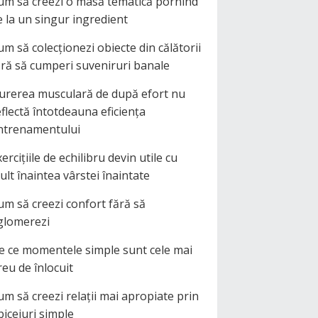
um să creezi o masă tematică pornind
e la un singur ingredient
um să colecționezi obiecte din călătorii
ără să cumperi suveniruri banale
urerea musculară de după efort nu
eflectă întotdeauna eficiența
ntrenamentului
ercițiile de echilibru devin utile cu
ult înaintea vârstei înaintate
um să creezi confort fără să
glomerezi
e ce momentele simple sunt cele mai
reu de înlocuit
um să creezi relații mai apropiate prin
biceiuri simple