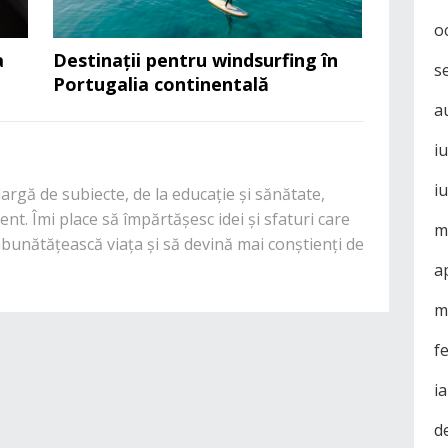
o
a
Destinații pentru windsurfing în
s
Portugalia continentală
a
i
i
rgă de subiecte, de la educație și sănătate,
nt. Îmi place să împărtășesc idei și sfaturi care
m
mbunătățească viața și să devină mai conștienți de
a
m
f
i
d