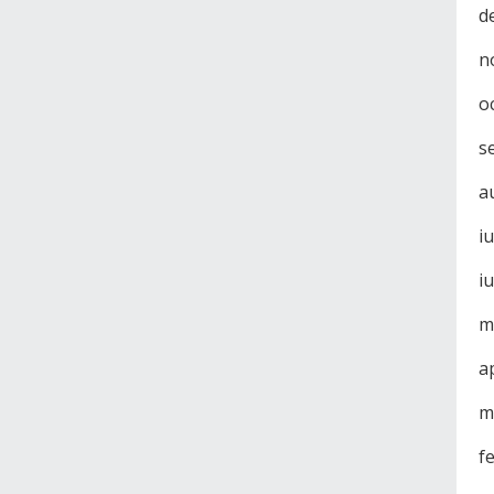
d
n
o
s
a
i
i
m
a
m
f