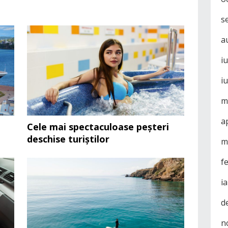
s
a
i
i
m
a
Cele mai spectaculoase peșteri
deschise turiștilor
m
f
i
d
n