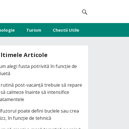
nologie
Turism
Chestii Utile
ltimele Articole
um alegi fusta potrivită în funcție de
iluetă
 rutină post-vacanță trebuie să repare
i să calmeze înainte să intensifice
ratamentele
ifuzorul poate defini buclele sau crea
izz, în funcție de tehnică