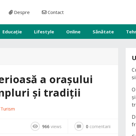
Despre
Contact
Educație
Lifestyle
Online
Sănătate
Teh
U
C
erioasă a orașului
s
pluri și tradiții
O
ș
t
n
Turism
D
fr
966
views
0
comentarii