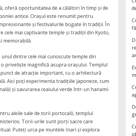
C
ră, oferă oportunitatea de a călători în timp și de
d
aponiei antice. Orașul este renumit pentru
C
mpresionante și festivalurile bogate în tradiții. În
f
e cele mai captivante temple și tradiții din Kyoto,
D
și memorabilă.
r
a
 unul dintre cele mai cunoscute temple din
d o priveliște magnifică asupra orașului. Templul
Ex
 punct de atracție important, cu o arhitectură
m
ă. Aici poți experimenta tradițiile japoneze, cum
C
ională) și savurarea ceaiului verde într-un hanami-
a
D
ru aleile sale de torii portocalii, templul
g
misterios. Torii-urile sunt porți sacre care
C
tual. Puteți urca pe muntele Inari și explora
o