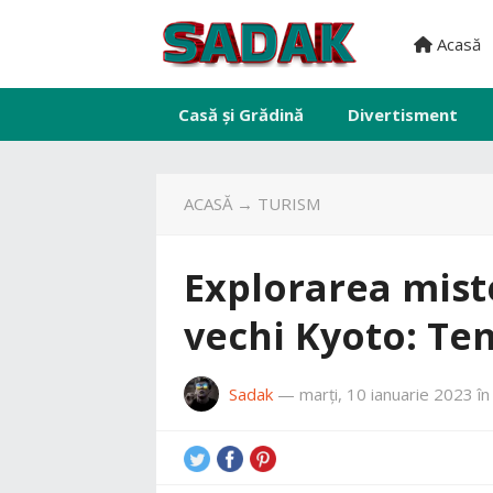
Acasă
Casă și Grădină
Divertisment
ACASĂ
→
TURISM
Explorarea mist
vechi Kyoto: Tem
Sadak
—
marți, 10 ianuarie 2023
î