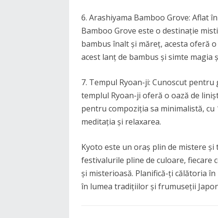
6. Arashiyama Bamboo Grove: Aflat î
Bamboo Grove este o destinație mistic
bambus înalt și măreț, acesta oferă o 
acest lanț de bambus și simte magia și 
7. Tempul Ryoan-ji: Cunoscut pentru g
templul Ryoan-ji oferă o oază de lini
pentru compoziția sa minimalistă, cu 1
meditația și relaxarea.
Kyoto este un oraș plin de mistere și t
festivalurile pline de culoare, fiecare
și misterioasă. Planifică-ți călătoria î
în lumea tradițiilor și frumuseții Japon