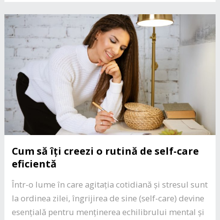
Cum să îți creezi o rutină de self-care
eficientă
Într-o lume în care agitația cotidiană și stresul sunt
la ordinea zilei, îngrijirea de sine (self-care) devine
esențială pentru menținerea echilibrului mental și