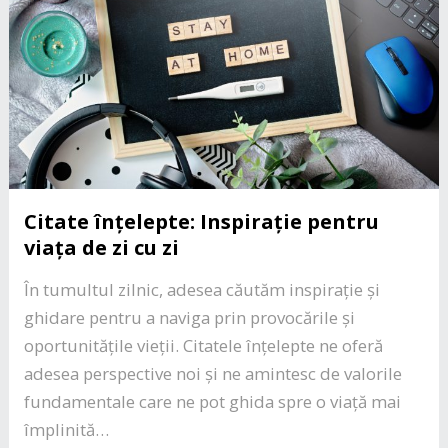
Citate înțelepte: Inspirație pentru
viața de zi cu zi
În tumultul zilnic, adesea căutăm inspirație și
ghidare pentru a naviga prin provocările și
oportunitățile vieții. Citatele înțelepte ne oferă
adesea perspective noi și ne amintesc de valorile
fundamentale care ne pot ghida spre o viață mai
împlinită…