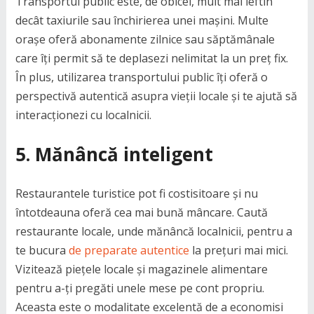
Transportul public este, de obicei, mult mai ieftin
decât taxiurile sau închirierea unei mașini. Multe
orașe oferă abonamente zilnice sau săptămânale
care îți permit să te deplasezi nelimitat la un preț fix.
În plus, utilizarea transportului public îți oferă o
perspectivă autentică asupra vieții locale și te ajută să
interacționezi cu localnicii.
5.
Mănâncă inteligent
Restaurantele turistice pot fi costisitoare și nu
întotdeauna oferă cea mai bună mâncare. Caută
restaurante locale, unde mănâncă localnicii, pentru a
te bucura
de preparate autentice
la prețuri mai mici.
Vizitează piețele locale și magazinele alimentare
pentru a-ți pregăti unele mese pe cont propriu.
Aceasta este o modalitate excelentă de a economisi