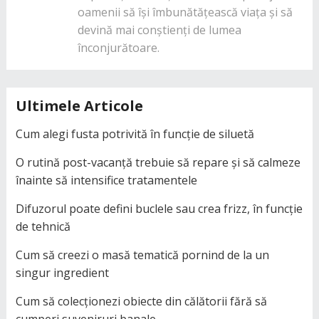
oamenii să își îmbunătățească viața și să
devină mai conștienți de lumea
înconjurătoare.
Ultimele Articole
Cum alegi fusta potrivită în funcție de siluetă
O rutină post-vacanță trebuie să repare și să calmeze
înainte să intensifice tratamentele
Difuzorul poate defini buclele sau crea frizz, în funcție
de tehnică
Cum să creezi o masă tematică pornind de la un
singur ingredient
Cum să colecționezi obiecte din călătorii fără să
cumperi suveniruri banale