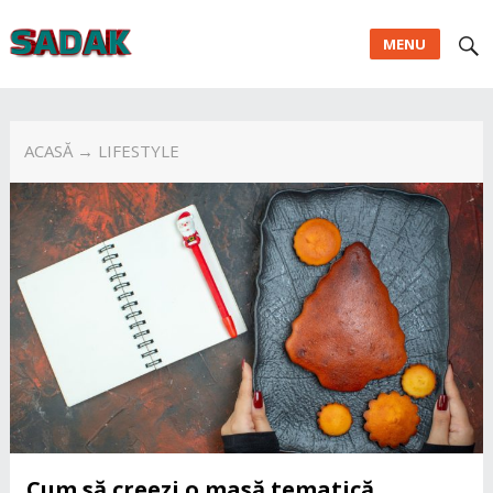
MENU
ACASĂ
→ LIFESTYLE
Cum să creezi o masă tematică