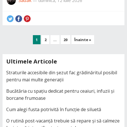
Sadak
—
duminică, 12 iulie 2026
Paginație
1
2
…
20
Înainte »
articole
Ultimele Articole
Straturile accesibile din șezut fac grădinăritul posibil
pentru mai multe generații
Bucătăria cu spațiu dedicat pentru ceaiuri, infuzii și
borcane frumoase
Cum alegi fusta potrivită în funcție de siluetă
O rutină post-vacanță trebuie să repare și să calmeze