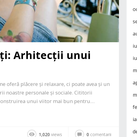
o
s
a
i
ți: Arhitecții unui
i
m
a
 ne oferă plăcere și relaxare, ci poate avea și un
i noastre personale și sociale. Cititorii
m
 construirea unui viitor mai bun pentru…
f
i
d
1,020
views
0
comentarii