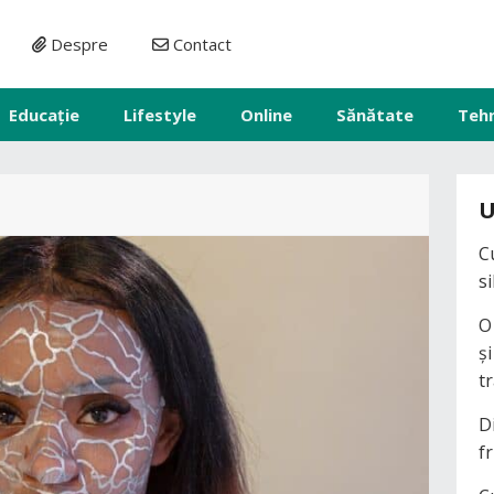
Despre
Contact
Educație
Lifestyle
Online
Sănătate
Teh
U
C
s
O
ș
t
D
fr