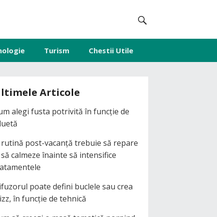
nologie
Turism
Chestii Utile
ltimele Articole
um alegi fusta potrivită în funcție de
iluetă
 rutină post-vacanță trebuie să repare
i să calmeze înainte să intensifice
ratamentele
ifuzorul poate defini buclele sau crea
izz, în funcție de tehnică