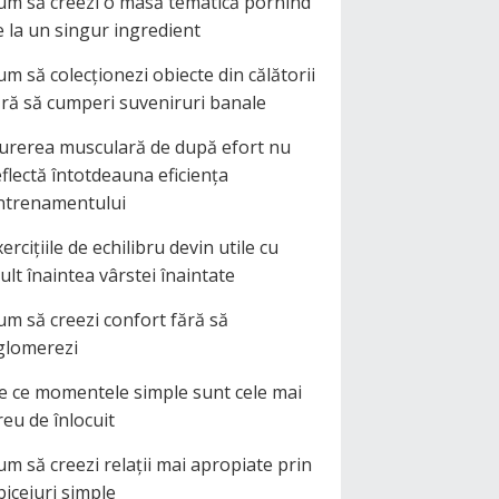
um să creezi o masă tematică pornind
e la un singur ingredient
um să colecționezi obiecte din călătorii
ără să cumperi suveniruri banale
urerea musculară de după efort nu
eflectă întotdeauna eficiența
ntrenamentului
ercițiile de echilibru devin utile cu
ult înaintea vârstei înaintate
um să creezi confort fără să
glomerezi
e ce momentele simple sunt cele mai
reu de înlocuit
um să creezi relații mai apropiate prin
biceiuri simple