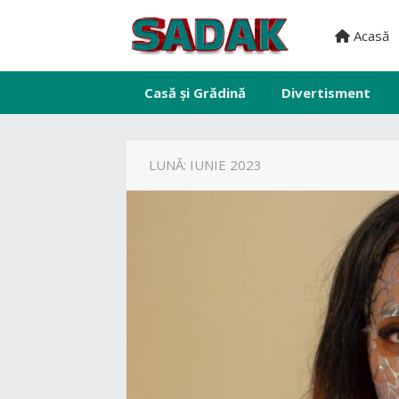
Acasă
Casă și Grădină
Divertisment
LUNĂ:
IUNIE 2023