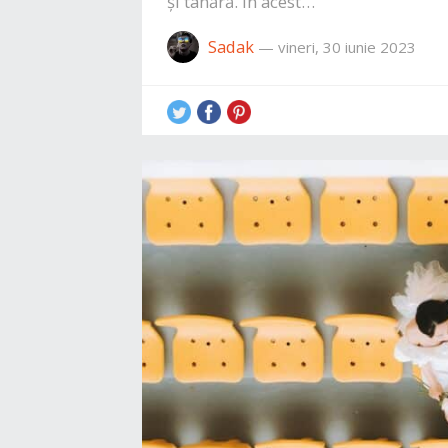
și tânără. În acest…
Sadak
—
vineri, 30 iunie 2023