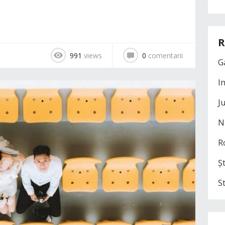
R
991
views
0
comentarii
G
I
J
N
R
Șt
S