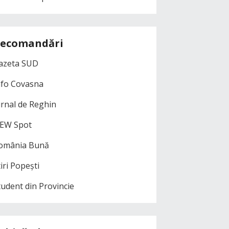
ecomandări
azeta SUD
nfo Covasna
urnal de Reghin
EW Spot
omânia Bună
iri Popești
tudent din Provincie