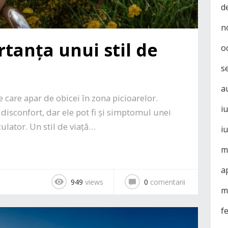
d
n
rtanța unui stil de
o
s
a
e care apar de obicei în zona picioarelor.
i
a disconfort, dar ele pot fi și simptomul unei
ulator. Un stil de viață…
i
m
a
949
views
0
comentarii
m
f