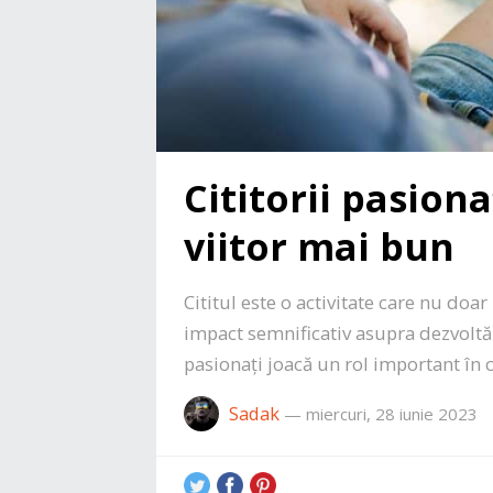
Cititorii pasiona
viitor mai bun
Cititul este o activitate care nu doar
impact semnificativ asupra dezvoltări
pasionați joacă un rol important în
Sadak
—
miercuri, 28 iunie 2023