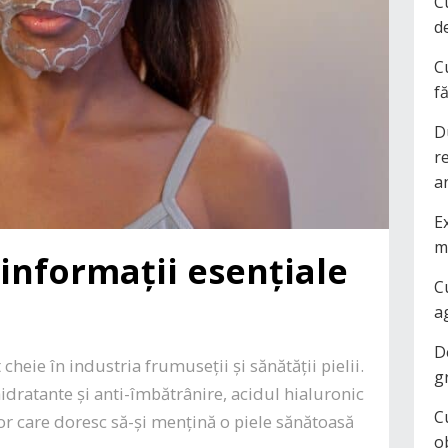
C
d
C
f
D
r
a
Ex
m
 informații esențiale
C
a
D
cheie în industria frumuseții și sănătății pielii.
g
idratante și anti-îmbătrânire, acidul hialuronic
C
lor care doresc să-și mențină o piele sănătoasă
o