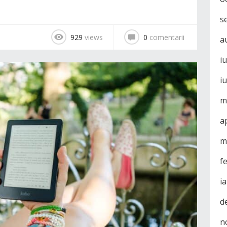
s
929
views
0
comentarii
a
i
i
m
a
m
f
i
d
n