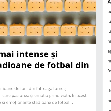
A
a
i
i
m
mai intense și
a
m
dioane de fotbal din
f
i
lioane de fani din întreaga lume și
d
n care pasiunea și emoția prind viață. În acest
n
se și emoționante stadioane de fotbal…
o