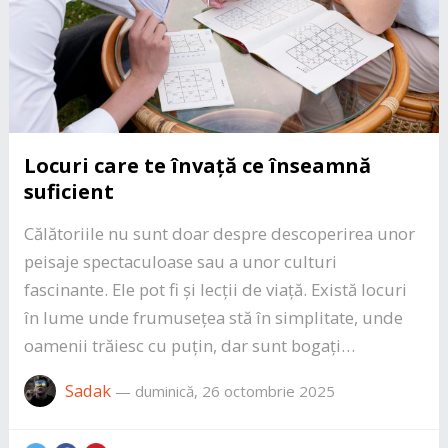
Locuri care te învață ce înseamnă
suficient
Călătoriile nu sunt doar despre descoperirea unor
peisaje spectaculoase sau a unor culturi
fascinante. Ele pot fi și lecții de viață. Există locuri
în lume unde frumusețea stă în simplitate, unde
oamenii trăiesc cu puțin, dar sunt bogați…
Sadak
—
duminică, 26 octombrie 2025