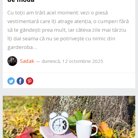
Cu toții am trăit acel moment: vezi o piesă
vestimentară care îți atrage atenția, o cumperi fără
să te gândești prea mult, iar câteva zile mai târziu
îți dai seama că nu se potrivește cu nimic din
garderoba…
Sadak
—
duminică, 12 octombrie 2025