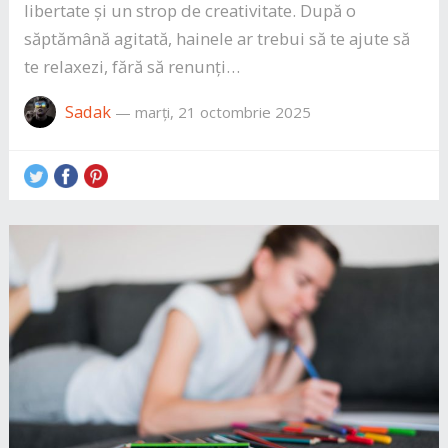
libertate și un strop de creativitate. După o
săptămână agitată, hainele ar trebui să te ajute să
te relaxezi, fără să renunți…
Sadak
—
marți, 21 octombrie 2025