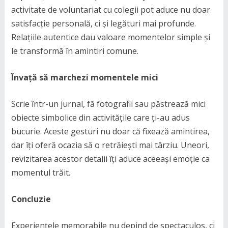
activitate de voluntariat cu colegii pot aduce nu doar
satisfacție personală, ci și legături mai profunde.
Relațiile autentice dau valoare momentelor simple și
le transformă în amintiri comune.
Învață să marchezi momentele mici
Scrie într-un jurnal, fă fotografii sau păstrează mici
obiecte simbolice din activitățile care ți-au adus
bucurie. Aceste gesturi nu doar că fixează amintirea,
dar îți oferă ocazia să o retrăiești mai târziu. Uneori,
revizitarea acestor detalii îți aduce aceeași emoție ca
momentul trăit.
Concluzie
Experiențele memorabile nu depind de spectaculos, ci