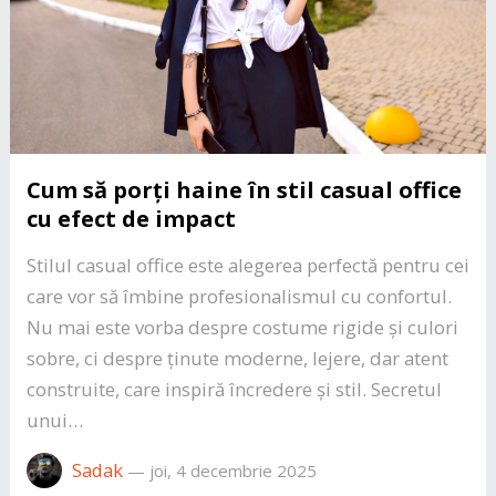
Cum să porți haine în stil casual office
cu efect de impact
Stilul casual office este alegerea perfectă pentru cei
care vor să îmbine profesionalismul cu confortul.
Nu mai este vorba despre costume rigide și culori
sobre, ci despre ținute moderne, lejere, dar atent
construite, care inspiră încredere și stil. Secretul
unui…
Sadak
—
joi, 4 decembrie 2025