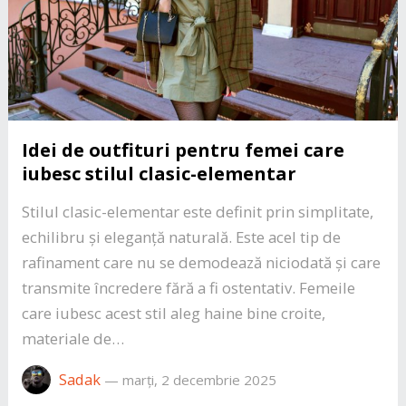
Idei de outfituri pentru femei care
iubesc stilul clasic-elementar
Stilul clasic-elementar este definit prin simplitate,
echilibru și eleganță naturală. Este acel tip de
rafinament care nu se demodează niciodată și care
transmite încredere fără a fi ostentativ. Femeile
care iubesc acest stil aleg haine bine croite,
materiale de…
Sadak
—
marți, 2 decembrie 2025