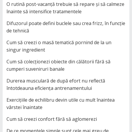
O rutină post-vacanță trebuie să repare și să calmeze
înainte să intensifice tratamentele
Difuzorul poate defini buclele sau crea frizz, în funcție
de tehnică
Cum să creezi o masă tematică pornind de la un
singur ingredient
Cum să colecționezi obiecte din călătorii fără să
cumperi suveniruri banale
Durerea musculară de după efort nu reflectă
întotdeauna eficiența antrenamentului
Exercițiile de echilibru devin utile cu mult înaintea
vârstei înaintate
Cum să creezi confort fără să aglomerezi
De ce momentele simple sunt cele mai greu de