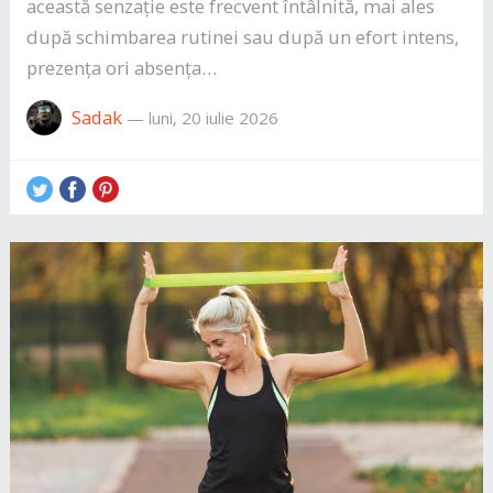
această senzație este frecvent întâlnită, mai ales
după schimbarea rutinei sau după un efort intens,
prezența ori absența…
Sadak
—
luni, 20 iulie 2026