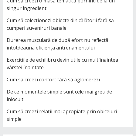
Cum să creezi o masă tematică pornind de la un
singur ingredient
Cum să colecționezi obiecte din călătorii fără să
cumperi suveniruri banale
Durerea musculară de după efort nu reflectă
întotdeauna eficiența antrenamentului
Exercițiile de echilibru devin utile cu mult înaintea
vârstei înaintate
Cum să creezi confort fără să aglomerezi
De ce momentele simple sunt cele mai greu de
înlocuit
Cum să creezi relații mai apropiate prin obiceiuri
simple