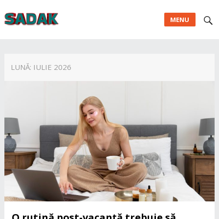
MENU
LUNĂ:
IULIE 2026
O rutină post-vacanță trebuie să