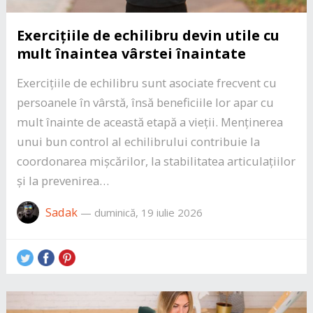
Exercițiile de echilibru devin utile cu
mult înaintea vârstei înaintate
Exercițiile de echilibru sunt asociate frecvent cu
persoanele în vârstă, însă beneficiile lor apar cu
mult înainte de această etapă a vieții. Menținerea
unui bun control al echilibrului contribuie la
coordonarea mișcărilor, la stabilitatea articulațiilor
și la prevenirea…
Sadak
—
duminică, 19 iulie 2026