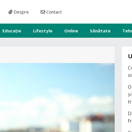
Despre
Contact
Educație
Lifestyle
Online
Sănătate
Teh
U
C
s
O
ș
t
D
fr