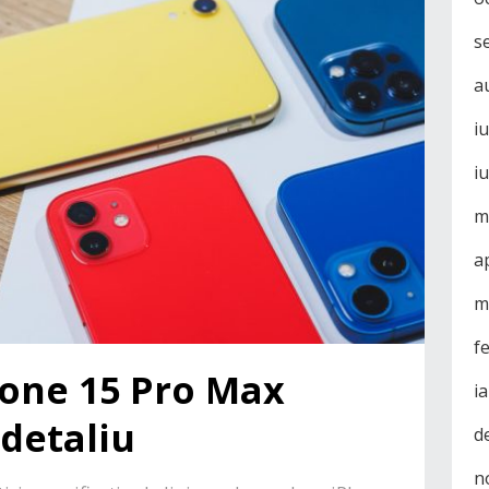
s
a
i
i
m
a
m
f
one 15 Pro Max
i
 detaliu
d
n