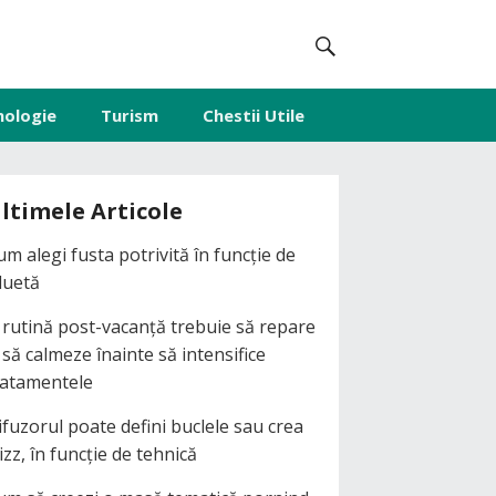
nologie
Turism
Chestii Utile
ltimele Articole
um alegi fusta potrivită în funcție de
iluetă
 rutină post-vacanță trebuie să repare
i să calmeze înainte să intensifice
ratamentele
ifuzorul poate defini buclele sau crea
izz, în funcție de tehnică