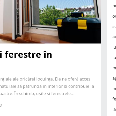
n
o
s
a
i
i ferestre în
i
m
a
nțiale ale oricărei locuințe. Ele ne oferă acces
aturale să pătrundă în interior și contribuie la
m
oastre. În schimb, ușile și ferestrele…
f
23
i