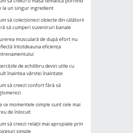
um să creezi o masă tematică pornind
e la un singur ingredient
um să colecționezi obiecte din călătorii
ără să cumperi suveniruri banale
urerea musculară de după efort nu
eflectă întotdeauna eficiența
ntrenamentului
ercițiile de echilibru devin utile cu
ult înaintea vârstei înaintate
um să creezi confort fără să
glomerezi
e ce momentele simple sunt cele mai
reu de înlocuit
um să creezi relații mai apropiate prin
biceiuri simple