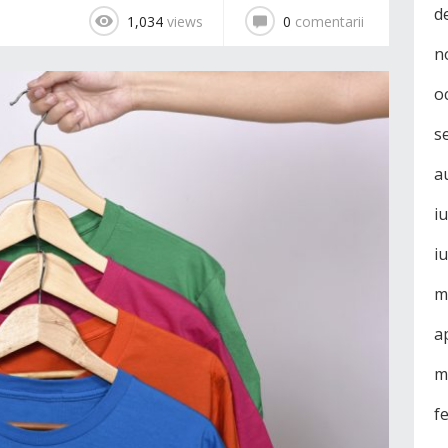
d
1,034
views
0
comentarii
n
o
s
a
i
i
m
a
m
f