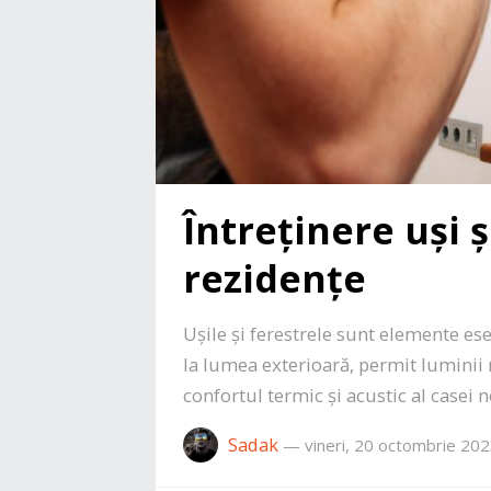
Întreținere uși ș
rezidențe
Ușile și ferestrele sunt elemente ese
la lumea exterioară, permit luminii n
confortul termic și acustic al casei n
Sadak
—
vineri, 20 octombrie 20