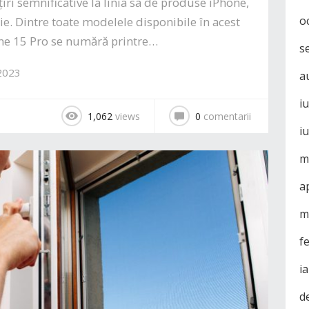
iri semnificative la linia sa de produse iPhone,
o
ie. Dintre toate modelele disponibile în acest
ne 15 Pro se numără printre…
s
 2023
a
i
1,062
views
0
comentarii
i
m
a
m
f
i
d