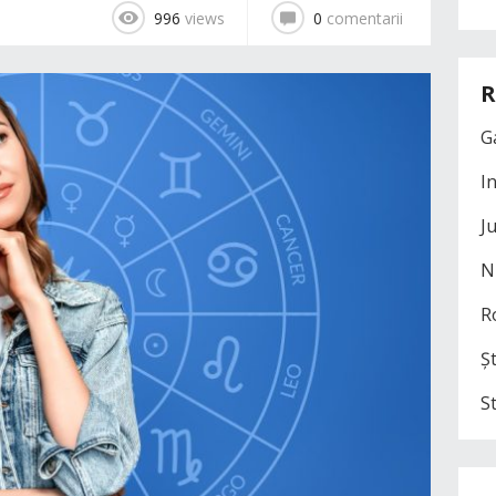
996
views
0
comentarii
R
G
I
J
N
R
Șt
S