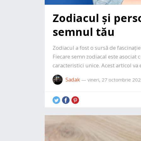
Zodiacul și pers
semnul tău
Zodiacul a fost o sursă de fascinație
Fiecare semn zodiacal este asociat cu
caracteristici unice. Acest articol 
Sadak
—
vineri, 27 octombrie 20