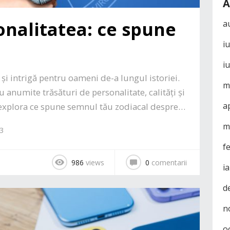
A
onalitatea: ce spune
a
i
i
 și intrigă pentru oameni de-a lungul istoriei.
m
 anumite trăsături de personalitate, calități și
a
va explora ce spune semnul tău zodiacal despre…
m
23
f
986
views
0
comentarii
i
d
n
o