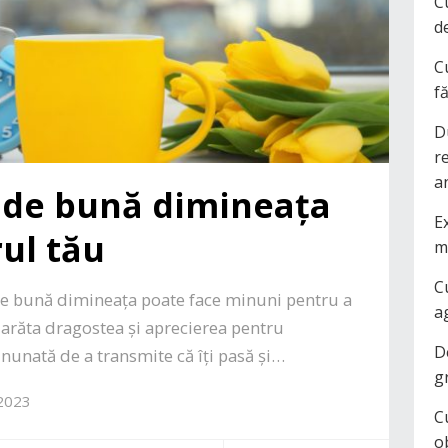
C
d
C
f
D
r
a
 de bună dimineața
Ex
ul tău
m
C
e bună dimineața poate face minuni pentru a
a
i arăta dragostea și aprecierea pentru
D
nunată de a transmite că îți pasă și…
g
 2023
C
o