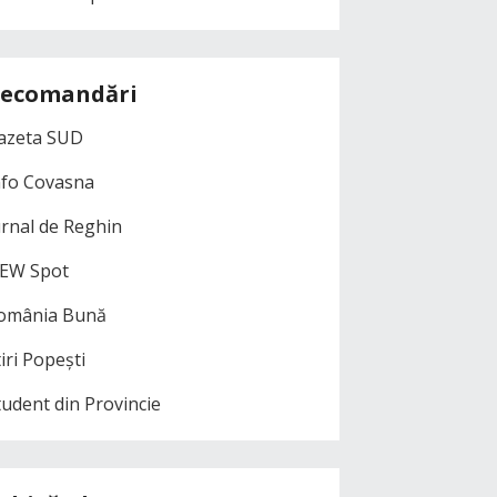
ecomandări
azeta SUD
nfo Covasna
urnal de Reghin
EW Spot
omânia Bună
iri Popești
tudent din Provincie