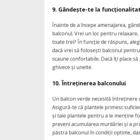
9.
Gândește-te la funcționalita
Înainte de a începe amenajarea, gânde
balconul. Vrei un loc pentru relaxare
toate trei? În funcție de răspuns, aleg
dacă vrei să folosești balconul pentru
scaune confortabile. Dacă îți place să
ghivece și unelte.
10.
Întreținerea balconului
Un balcon verde necesită întreținere
Asigură-te că plantele primesc sufici
și taie plantele pentru a le menține f
preveni acumularea murdăriei și a pra
păstra balconul în condiții optime, dar