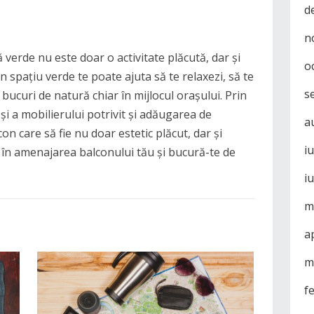
d
n
verde nu este doar o activitate plăcută, dar și
o
spațiu verde te poate ajuta să te relaxezi, să te
s
e bucuri de natură chiar în mijlocul orașului. Prin
și a mobilierului potrivit și adăugarea de
a
n care să fie nu doar estetic plăcut, dar și
i
e în amenajarea balconului tău și bucură-te de
i
m
a
m
f