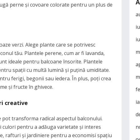
A
augă perne și covoare colorate pentru un plus de
a
i
i
oaze verzi. Alege plante care se potrivesc
m
lconul tău. Plantele perene, cum ar fi lavanda,
unt ideale pentru balcoane însorite. Plantele
a
entru spații cu multă lumină și puțină umiditate.
m
ru ferigi, begonii sau iedera. În plus, poți crea
e și fructe în ghivece.
f
i
ri creative
d
e pot transforma radical aspectul balconului.
i culori pentru a adăuga varietate și interes
n
, rafturi și jardiniere pentru a economisi spațiu
o