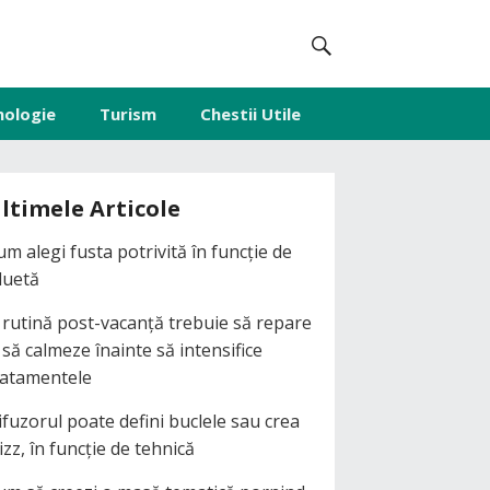
nologie
Turism
Chestii Utile
ltimele Articole
um alegi fusta potrivită în funcție de
iluetă
 rutină post-vacanță trebuie să repare
i să calmeze înainte să intensifice
ratamentele
ifuzorul poate defini buclele sau crea
izz, în funcție de tehnică