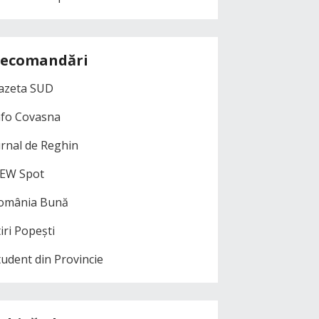
ecomandări
azeta SUD
nfo Covasna
urnal de Reghin
EW Spot
omânia Bună
iri Popești
tudent din Provincie