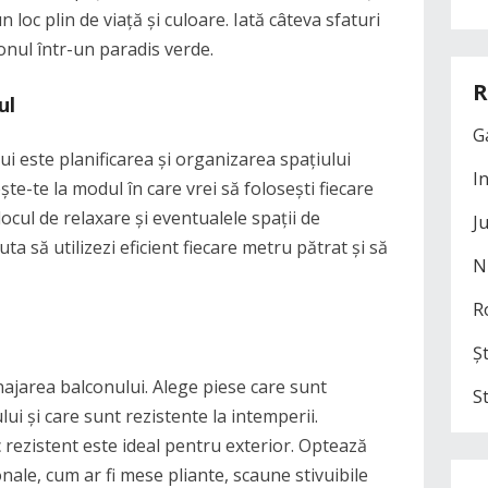
 loc plin de viață și culoare. Iată câteva sfaturi
onul într-un paradis verde.
R
ul
G
i este planificarea și organizarea spațiului
I
te-te la modul în care vrei să folosești fiecare
locul de relaxare și eventualele spații de
J
ta să utilizezi eficient fiecare metru pătrat și să
N
R
Șt
najarea balconului. Alege piese care sunt
S
i și care sunt rezistente la intemperii.
c rezistent este ideal pentru exterior. Optează
ale, cum ar fi mese pliante, scaune stivuibile