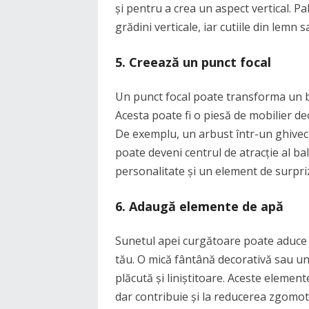
și pentru a crea un aspect vertical. Pal
grădini verticale, iar cutiile din lemn s
5.
Creează un punct focal
Un punct focal poate transforma un b
Acesta poate fi o piesă de mobilier d
De exemplu, un arbust într-un ghivec
poate deveni centrul de atracție al ba
personalitate și un element de surpriz
6.
Adaugă elemente de apă
Sunetul apei curgătoare poate aduce 
tău. O mică fântână decorativă sau un
plăcută și liniștitoare. Aceste elemen
dar contribuie și la reducerea zgomot