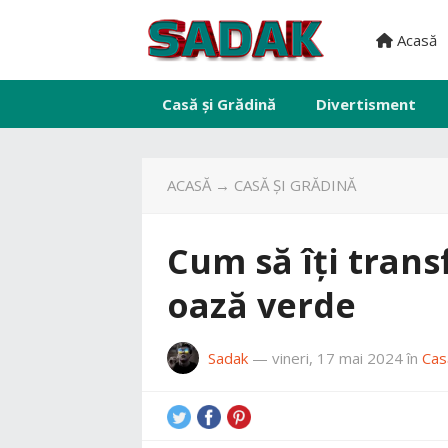
Acasă
Casă și Grădină
Divertisment
ACASĂ
→
CASĂ ȘI GRĂDINĂ
Cum să îți trans
oază verde
Sadak
—
vineri, 17 mai 2024
în
Cas