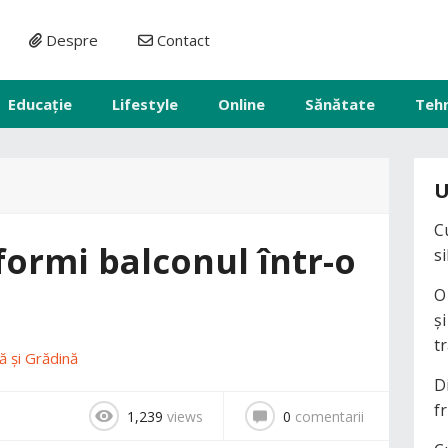
Despre
Contact
Educație
Lifestyle
Online
Sănătate
Teh
U
C
formi balconul într-o
s
O
ș
t
ă și Grădină
D
fr
1,239
views
0
comentarii