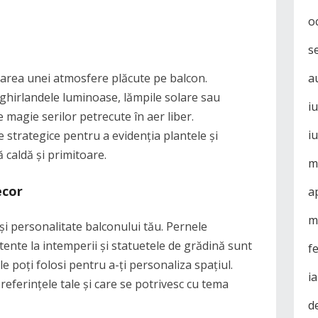
o
s
rearea unei atmosfere plăcute pe balcon.
a
 ghirlandele luminoase, lămpile solare sau
i
 magie serilor petrecute în aer liber.
i
strategice pentru a evidenția plantele și
 caldă și primitoare.
m
ecor
a
m
i personalitate balconului tău. Pernele
stente la intemperii și statuetele de grădină sunt
f
le poți folosi pentru a-ți personaliza spațiul.
i
preferințele tale și care se potrivesc cu tema
d