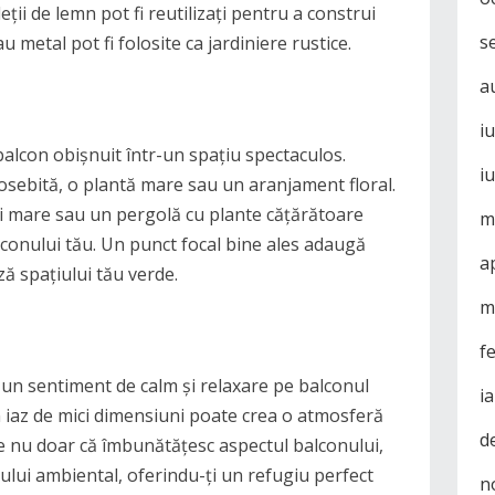
eții de lemn pot fi reutilizați pentru a construi
s
au metal pot fi folosite ca jardiniere rustice.
a
i
alcon obișnuit într-un spațiu spectaculos.
i
eosebită, o plantă mare sau un aranjament floral.
i mare sau un pergolă cu plante cățărătoare
m
lconului tău. Un punct focal bine ales adaugă
a
ă spațiului tău verde.
m
f
un sentiment de calm și relaxare pe balconul
i
 iaz de mici dimensiuni poate crea o atmosferă
d
te nu doar că îmbunătățesc aspectul balconului,
ului ambiental, oferindu-ți un refugiu perfect
n