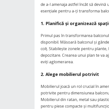
de a-l amenaja astfel încât să devină un
esențiale pentru a-ți transforma balc
1.
Planifică și organizează spați
Primul pas în transformarea balconulu
disponibil. Măsoară balconul și gândeș
colț. Stabilește zonele pentru plante, 
depozitare. Crearea unui plan te va aju
eviți aglomerarea.
2.
Alege mobilierul potrivit
Mobilierul joacă un rol crucial în ame
potrivite pentru dimensiunea balconulu
Mobilierul din ratan, metal sau plasti
pentru piese compacte și multifuncțion