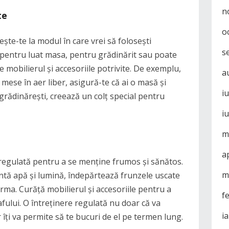
n
te
o
ște-te la modul în care vrei să folosești
s
, pentru luat masa, pentru grădinărit sau poate
e mobilierul și accesoriile potrivite. De exemplu,
a
 mese în aer liber, asigură-te că ai o masă și
i
 grădinărești, creează un colț special pentru
i
m
a
 regulată pentru a se menține frumos și sănătos.
m
entă apă și lumină, îndepărtează frunzele uscate
orma. Curăță mobilierul și accesoriile pentru a
f
fului. O întreținere regulată nu doar că va
i
 îți va permite să te bucuri de el pe termen lung.