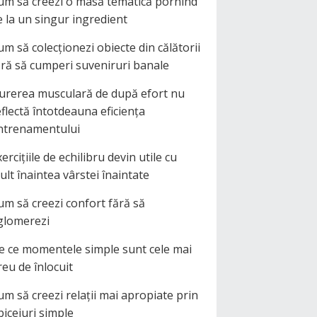
um să creezi o masă tematică pornind
e la un singur ingredient
um să colecționezi obiecte din călătorii
ără să cumperi suveniruri banale
urerea musculară de după efort nu
eflectă întotdeauna eficiența
ntrenamentului
ercițiile de echilibru devin utile cu
ult înaintea vârstei înaintate
um să creezi confort fără să
glomerezi
e ce momentele simple sunt cele mai
reu de înlocuit
um să creezi relații mai apropiate prin
biceiuri simple