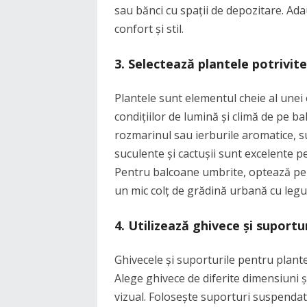
sau bănci cu spații de depozitare. Ad
confort și stil.
3.
Selectează plantele potrivite
Plantele sunt elementul cheie al unei 
condițiilor de lumină și climă de pe ba
rozmarinul sau ierburile aromatice, s
suculente și cactușii sunt excelente p
Pentru balcoane umbrite, optează pent
un mic colț de grădină urbană cu legum
4.
Utilizează ghivece și suportu
Ghivecele și suporturile pentru plant
Alege ghivece de diferite dimensiuni ș
vizual. Folosește suporturi suspendate