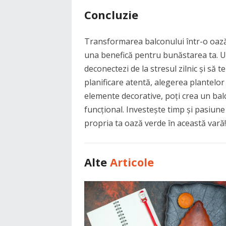
Concluzie
Transformarea balconului într-o oază 
una benefică pentru bunăstarea ta. Un 
deconectezi de la stresul zilnic și să t
planificare atentă, alegerea plantelor 
elemente decorative, poți crea un balco
funcțional. Investește timp și pasiun
propria ta oază verde în această vară!
Alte
Articole