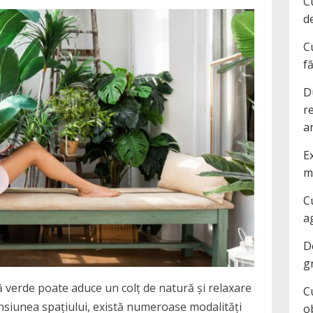
C
d
C
f
D
r
a
Ex
m
C
a
D
g
 verde poate aduce un colț de natură și relaxare
C
ensiunea spațiului, există numeroase modalități
o