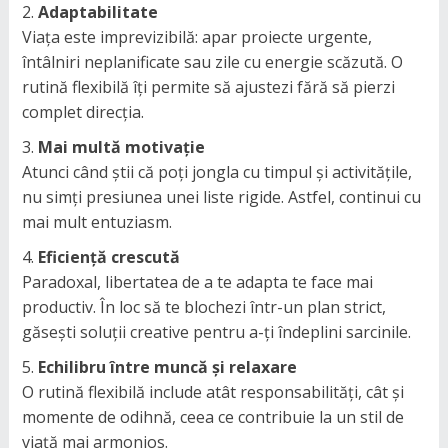
Adaptabilitate
Viața este imprevizibilă: apar proiecte urgente,
întâlniri neplanificate sau zile cu energie scăzută. O
rutină flexibilă îți permite să ajustezi fără să pierzi
complet direcția.
Mai multă motivație
Atunci când știi că poți jongla cu timpul și activitățile,
nu simți presiunea unei liste rigide. Astfel, continui cu
mai mult entuziasm.
Eficiență crescută
Paradoxal, libertatea de a te adapta te face mai
productiv. În loc să te blochezi într-un plan strict,
găsești soluții creative pentru a-ți îndeplini sarcinile.
Echilibru între muncă și relaxare
O rutină flexibilă include atât responsabilități, cât și
momente de odihnă, ceea ce contribuie la un stil de
viață mai armonios.