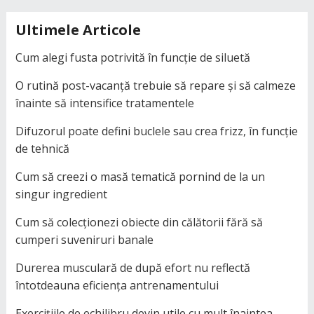
Ultimele Articole
Cum alegi fusta potrivită în funcție de siluetă
O rutină post-vacanță trebuie să repare și să calmeze
înainte să intensifice tratamentele
Difuzorul poate defini buclele sau crea frizz, în funcție
de tehnică
Cum să creezi o masă tematică pornind de la un
singur ingredient
Cum să colecționezi obiecte din călătorii fără să
cumperi suveniruri banale
Durerea musculară de după efort nu reflectă
întotdeauna eficiența antrenamentului
Exercițiile de echilibru devin utile cu mult înaintea