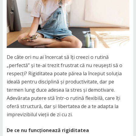
De câte ori nu ai încercat să îți creezi o rutină
„perfectă” și te-ai trezit frustrat că nu reușești să o
respecți? Rigiditatea poate părea la început soluția
ideală pentru disciplină și productivitate, dar pe
termen lung duce adesea la stres și demotivare.
Adevărata putere stă într-o rutină flexibilă, care îți
oferă structură, dar și libertatea de a te adapta la
imprevizibilul vieții de zi cu zi.
De ce nu funcționează rigiditatea