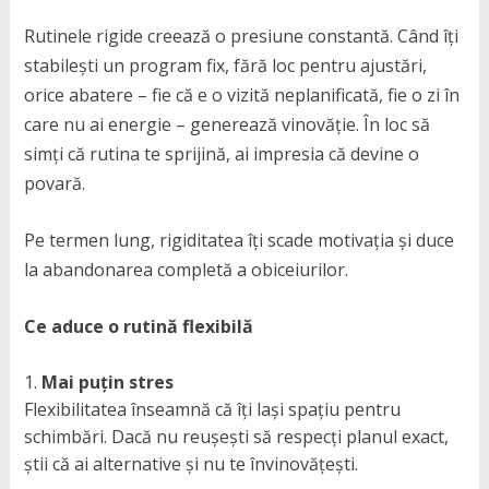
Rutinele rigide creează o presiune constantă. Când îți
stabilești un program fix, fără loc pentru ajustări,
orice abatere – fie că e o vizită neplanificată, fie o zi în
care nu ai energie – generează vinovăție. În loc să
simți că rutina te sprijină, ai impresia că devine o
povară.
Pe termen lung, rigiditatea îți scade motivația și duce
la abandonarea completă a obiceiurilor.
Ce aduce o rutină flexibilă
Mai puțin stres
Flexibilitatea înseamnă că îți lași spațiu pentru
schimbări. Dacă nu reușești să respecți planul exact,
știi că ai alternative și nu te învinovățești.