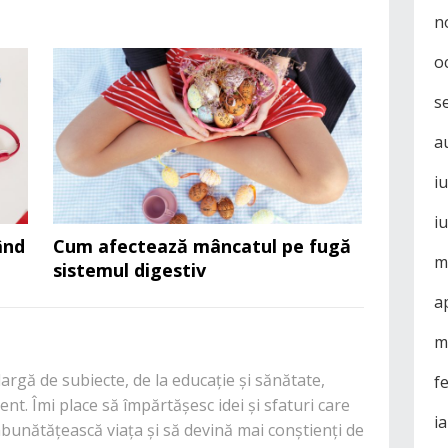
n
o
s
a
i
i
ând
Cum afectează mâncatul pe fugă
m
sistemul digestiv
a
m
rgă de subiecte, de la educație și sănătate,
f
nt. Îmi place să împărtășesc idei și sfaturi care
i
mbunătățească viața și să devină mai conștienți de