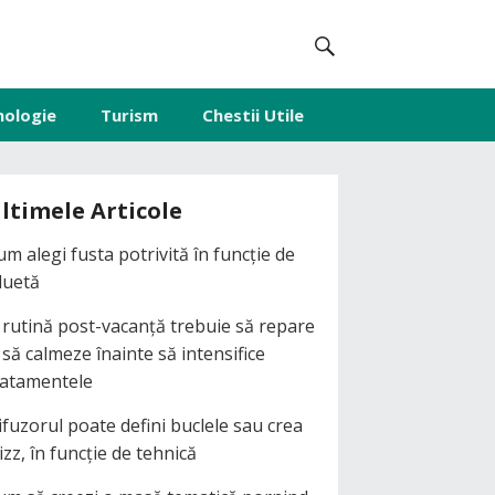
nologie
Turism
Chestii Utile
ltimele Articole
um alegi fusta potrivită în funcție de
iluetă
 rutină post-vacanță trebuie să repare
i să calmeze înainte să intensifice
ratamentele
ifuzorul poate defini buclele sau crea
izz, în funcție de tehnică