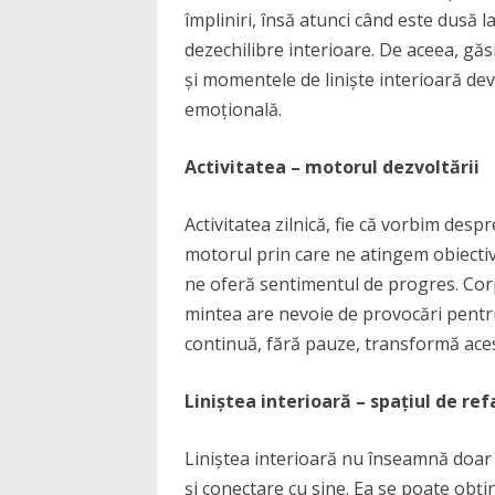
împliniri, însă atunci când este dusă 
dezechilibre interioare. De aceea, găsi
și momentele de liniște interioară dev
emoțională.
Activitatea – motorul dezvoltării
Activitatea zilnică, fie că vorbim des
motorul prin care ne atingem obiectivel
ne oferă sentimentul de progres. Corp
mintea are nevoie de provocări pentru 
continuă, fără pauze, transformă aces
Liniștea interioară – spațiul de re
Liniștea interioară nu înseamnă doar
și conectare cu sine. Ea se poate obț