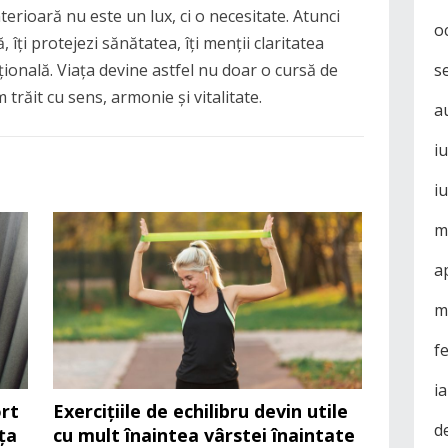
interioară nu este un lux, ci o necesitate. Atunci
o
, îți protejezi sănătatea, îți menții claritatea
s
țională. Viața devine astfel nu doar o cursă de
m trăit cu sens, armonie și vitalitate.
a
i
i
m
a
m
f
i
rt
Exercițiile de echilibru devin utile
d
ța
cu mult înaintea vârstei înaintate