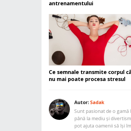
antrenamentului
Ce semnale transmite corpul c
nu mai poate procesa stresul
Autor:
Sadak
Sunt pasionat de o gamă la
până la mediu și divertisme
pot ajuta oamenii să își î