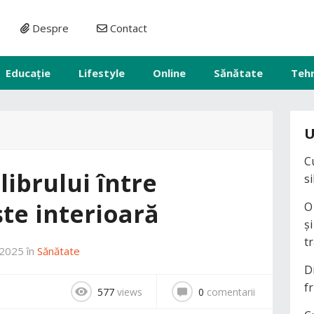
Despre
Contact
Educație
Lifestyle
Online
Sănătate
Teh
U
C
ibrului între
s
iște interioară
O
ș
t
 2025
în
Sănătate
D
fr
577
views
0
comentarii