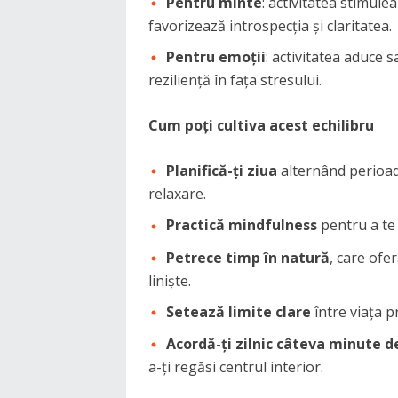
Pentru minte
: activitatea stimule
favorizează introspecția și claritatea.
Pentru emoții
: activitatea aduce s
reziliență în fața stresului.
Cum poți cultiva acest echilibru
Planifică-ți ziua
alternând perioad
relaxare.
Practică mindfulness
pentru a te 
Petrece timp în natură
, care ofe
liniște.
Setează limite clare
între viața p
Acordă-ți zilnic câteva minute d
a-ți regăsi centrul interior.