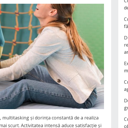
C
d
C
f
D
r
a
Ex
m
C
a
D
g
 multitasking și dorința constantă de a realiza
C
mai scurt. Activitatea intensă aduce satisfacție și
o