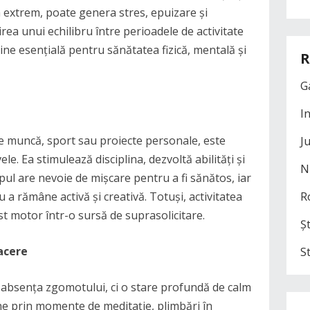
la extrem, poate genera stres, epuizare și
rea unui echilibru între perioadele de activitate
ine esențială pentru sănătatea fizică, mentală și
R
G
I
pre muncă, sport sau proiecte personale, este
J
e. Ea stimulează disciplina, dezvoltă abilități și
N
ul are nevoie de mișcare pentru a fi sănătos, iar
a rămâne activă și creativă. Totuși, activitatea
R
t motor într-o sursă de suprasolicitare.
Șt
facere
S
 absența zgomotului, ci o stare profundă de calm
ine prin momente de meditație, plimbări în