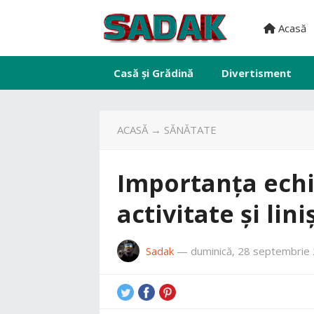
Acasă
Casă și Grădină
Divertisment
ACASĂ
→
SĂNĂTATE
Importanța echil
activitate și lin
Sadak
—
duminică, 28 septembrie