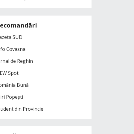
ecomandări
azeta SUD
nfo Covasna
urnal de Reghin
EW Spot
omânia Bună
iri Popești
tudent din Provincie