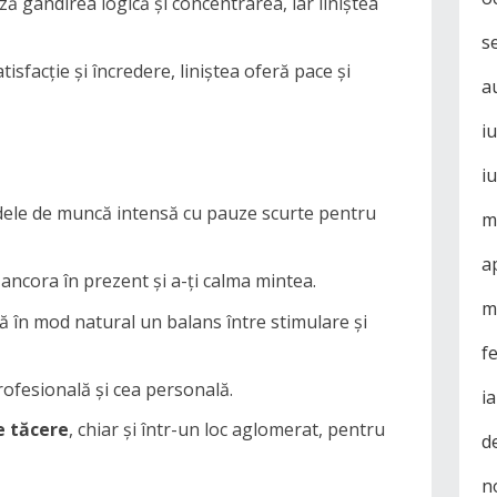
ază gândirea logică și concentrarea, iar liniștea
s
atisfacție și încredere, liniștea oferă pace și
a
i
i
ele de muncă intensă cu pauze scurte pentru
m
a
ancora în prezent și a-ți calma mintea.
m
ră în mod natural un balans între stimulare și
f
rofesională și cea personală.
i
e tăcere
, chiar și într-un loc aglomerat, pentru
d
n