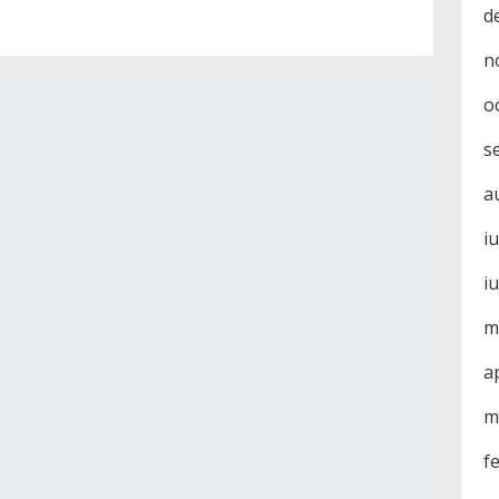
d
n
o
s
a
i
i
m
a
m
f