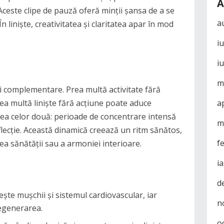
A
Aceste clipe de pauză oferă minții șansa de a se
a
n liniște, creativitatea și claritatea apar în mod
i
i
m
 ci complementare. Prea multă activitate fără
ea multă liniște fără acțiune poate aduce
a
area celor două: perioade de concentrare intensă
m
ecție. Această dinamică creează un ritm sănătos,
f
rea sănătății sau a armoniei interioare.
i
d
ărește mușchii și sistemul cardiovascular, iar
n
regenerarea.
o