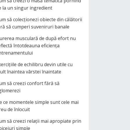
um să creezi o masă tematică pornind
e la un singur ingredient
um să colecționezi obiecte din călătorii
ără să cumperi suveniruri banale
urerea musculară de după efort nu
eflectă întotdeauna eficiența
ntrenamentului
ercițiile de echilibru devin utile cu
ult înaintea vârstei înaintate
um să creezi confort fără să
glomerezi
e ce momentele simple sunt cele mai
reu de înlocuit
um să creezi relații mai apropiate prin
biceiuri simple