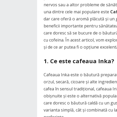
nervos sau a altor probleme de sănătat
una dintre cele mai populare este
Ca
dar care oferă o aromă plăcută și un
beneficii importante pentru sănătatea
care doresc să se bucure de o băutură 
cu cofeina. În acest articol, vom expl
și de ce ar putea fi o opțiune excelent
1. Ce este cafeaua Inka?
Cafeaua Inka este o băutură preparată
orzul, secară, cicoare și alte ingredie
cafea în sensul tradițional, cafeaua I
obișnuite și este o alternativă popula
care doresc o băutură caldă cu un gust
varianta simplă, cât și combinată cu la
preferințe.