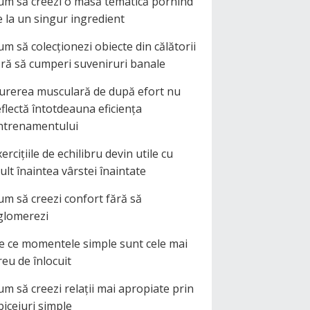
um să creezi o masă tematică pornind
e la un singur ingredient
um să colecționezi obiecte din călătorii
ără să cumperi suveniruri banale
urerea musculară de după efort nu
eflectă întotdeauna eficiența
ntrenamentului
ercițiile de echilibru devin utile cu
ult înaintea vârstei înaintate
um să creezi confort fără să
glomerezi
e ce momentele simple sunt cele mai
reu de înlocuit
um să creezi relații mai apropiate prin
biceiuri simple