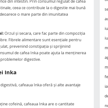
efice din intestin. Prin consumul regulat de cafea
testinale, ceea ce contribuie la o digestie mai bună
s
, deoarece o mare parte din imunitatea
a
i
l:
Orzul și secara, care fac parte din compoziția
i
fibre. Fibrele alimentare sunt esențiale pentru
ulat, prevenind constipația și sprijinind
m
onsumul de cafea Inka poate ajuta la menținerea
a
 problemelor digestive.
m
ei Inka
f
digestivă, cafeaua Inka oferă și alte avantaje
i
d
ține cofeină, cafeaua Inka are o cantitate
n