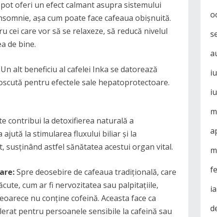
e pot oferi un efect calmant asupra sistemului
o
insomnie, așa cum poate face cafeaua obișnuită.
 cei care vor să se relaxeze, să reducă nivelul
s
ea de bine.
a
Un alt beneficiu al cafelei Inka se datorează
i
noscută pentru efectele sale hepatoprotectoare.
i
m
te contribui la detoxifierea naturală a
a
jută la stimularea fluxului biliar și la
t, susținând astfel sănătatea acestui organ vital.
m
f
are:
Spre deosebire de cafeaua tradițională, care
ute, cum ar fi nervozitatea sau palpitațiile,
i
deoarece nu conține cofeină. Aceasta face ca
d
olerat pentru persoanele sensibile la cafeină sau