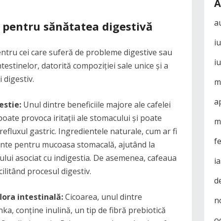
A
a
ka pentru sănătatea digestivă
i
ntru cei care suferă de probleme digestive sau
i
ntestinelor, datorită compoziției sale unice și a
 digestiv.
m
a
estie:
Unul dintre beneficiile majore ale cafelei
poate provoca iritații ale stomacului și poate
m
efluxul gastric. Ingredientele naturale, cum ar fi
f
mante pentru mucoasa stomacală, ajutând la
tului asociat cu indigestia. De asemenea, cafeaua
i
cilitând procesul digestiv.
d
lora intestinală:
Cicoarea, unul dintre
n
ka, conține inulină, un tip de fibră prebiotică
o