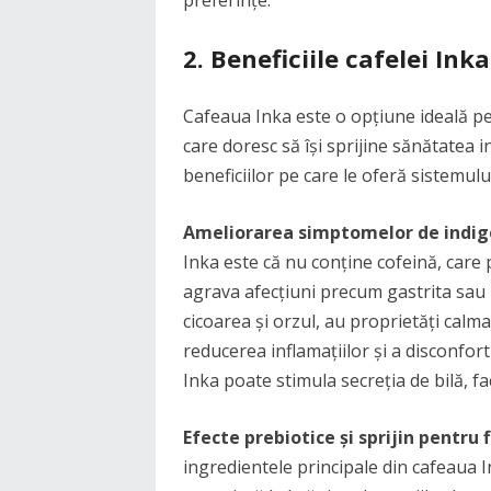
2. Beneficiile cafelei In
Cafeaua Inka este o opțiune ideală pe
care doresc să își sprijine sănătatea i
beneficiilor pe care le oferă sistemului
Ameliorarea simptomelor de indig
Inka este că nu conține cofeină, care 
agrava afecțiuni precum gastrita sau r
cicoarea și orzul, au proprietăți cal
reducerea inflamațiilor și a disconfor
Inka poate stimula secreția de bilă, fa
Efecte prebiotice și sprijin pentru f
ingredientele principale din cafeaua In