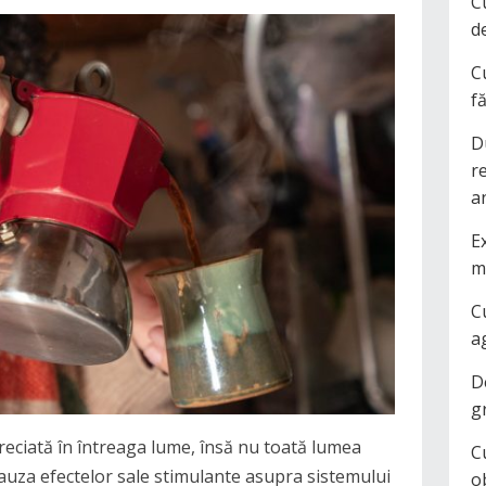
C
d
C
f
D
r
a
Ex
m
C
a
D
g
eciată în întreaga lume, însă nu toată lumea
C
auza efectelor sale stimulante asupra sistemului
o