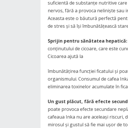
suficientă de substanțe nutritive car
nervos, fără a provoca neliniște sau 
Aceasta este o băutură perfectă pentru
de stres și să își îmbunătățească star
Sprijin pentru sănătatea hepatică:
conținutului de cicoare, care este cu
Cicoarea ajută la
îmbunătățirea funcției ficatului și poa
organismului. Consumul de cafea Inka a
eliminarea toxinelor acumulate în fica
Un gust plăcut, fără efecte secund
poate provoca efecte secundare neplăc
cafeaua Inka nu are aceleași riscuri, 
mirosul și gustul să fie mai ușor de t