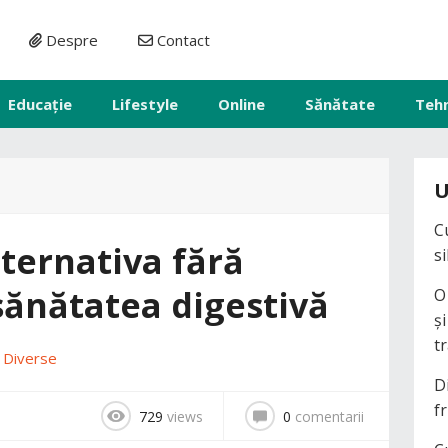
Despre
Contact
Educație
Lifestyle
Online
Sănătate
Teh
U
C
ternativa fără
s
sănătatea digestivă
O
ș
t
n
Diverse
D
fr
729
views
0
comentarii