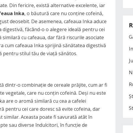
e. Din fericire, există alternative excelente, iar
feaua Inka
, o băutură care nu conține cofeină,
 gust deosebit. De asemenea, cafeaua Inka aduce
R
 digestivă, făcând-o o alegere ideală pentru cei
G
similară cu cafeaua, dar fără riscurile asociate
ora cum cafeaua Inka sprijină sănătatea digestivă
I
ă pentru stilul tău de viață sănătos.
J
N
R
 dintr-o combinație de cereale prăjite, cum ar fi
nte vegetale, care nu conțin cofeină. Deși nu este
Șt
nka are o aromă similară cu cea a cafelei
S
ră pentru cei care doresc să evite cofeina, dar
 similar. Aceasta poate fi savurată atât în
pte sau diverse îndulcitori, în funcție de