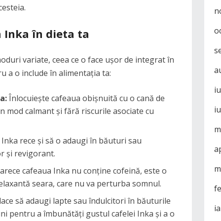
cesteia.
n
o
 Inka în dieta ta
s
duri variate, ceea ce o face ușor de integrat în
a
ru a o include în alimentația ta:
i
a:
Înlocuiește cafeaua obișnuită cu o cană de
i
n mod calmant și fără riscurile asociate cu
m
Inka rece și să o adaugi în băuturi sau
a
r și revigorant.
m
rece cafeaua Inka nu conține cofeină, este o
elaxantă seara, care nu va perturba somnul.
f
lace să adaugi lapte sau îndulcitori în băuturile
i
ni pentru a îmbunătăți gustul cafelei Inka și a o