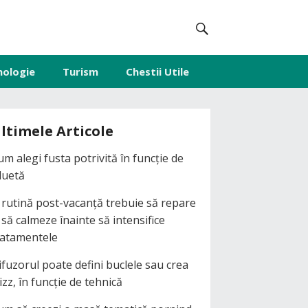
nologie
Turism
Chestii Utile
ltimele Articole
um alegi fusta potrivită în funcție de
iluetă
 rutină post-vacanță trebuie să repare
i să calmeze înainte să intensifice
ratamentele
ifuzorul poate defini buclele sau crea
izz, în funcție de tehnică