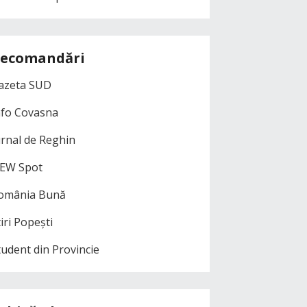
ecomandări
azeta SUD
nfo Covasna
urnal de Reghin
EW Spot
omânia Bună
iri Popești
tudent din Provincie