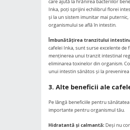
care ajută la hrănirea bacteriilor ben
Inka, poți sprijini echilibrul florei in
și la un sistem imunitar mai puternic
organismului se află în intestin.
Îmbunătățirea tranzitului intestina
cafelei Inka, sunt surse excelente de 
menținerea unui tranzit intestinal reg
eliminarea toxinelor din organism. C
unui intestin sănătos și la prevenirea
3. Alte beneficii ale cafel
Pe lângă beneficiile pentru sănătatea 
importante pentru organismul tău.
Hidratantă și calmantă:
Deși nu con