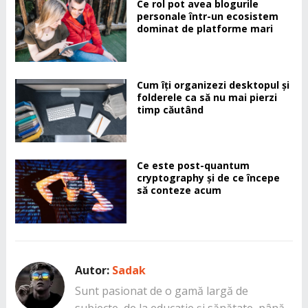
Ce rol pot avea blogurile
personale într-un ecosistem
dominat de platforme mari
Cum îți organizezi desktopul și
folderele ca să nu mai pierzi
timp căutând
Ce este post-quantum
cryptography și de ce începe
să conteze acum
Autor:
Sadak
Sunt pasionat de o gamă largă de
subiecte, de la educație și sănătate, până