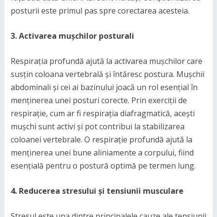
posturii este primul pas spre corectarea acesteia.
3. Activarea mușchilor posturali
Respirația profundă ajută la activarea mușchilor care
susțin coloana vertebrală și întăresc postura. Mușchii
abdominali și cei ai bazinului joacă un rol esențial în
menținerea unei posturi corecte. Prin exerciții de
respirație, cum ar fi respirația diafragmatică, acești
mușchi sunt activi și pot contribui la stabilizarea
coloanei vertebrale. O respirație profundă ajută la
menținerea unei bune aliniamente a corpului, fiind
esențială pentru o postură optimă pe termen lung.
4. Reducerea stresului și tensiunii musculare
Stresul este una dintre principalele cauze ale tensiunii