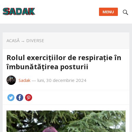
MENU
ACASĂ
→
DIVERSE
Rolul exercițiilor de respirație în
îmbunătățirea posturii
Sadak
—
luni, 30 decembrie 2024