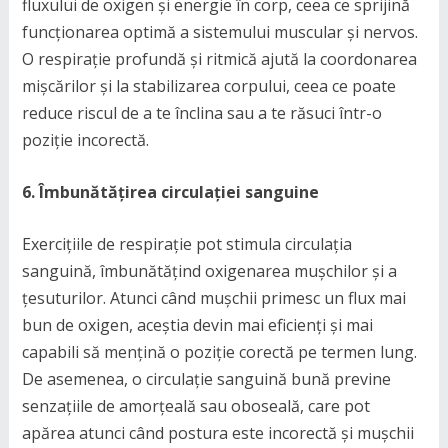
fluxului de oxigen și energie în corp, ceea ce sprijină
funcționarea optimă a sistemului muscular și nervos.
O respirație profundă și ritmică ajută la coordonarea
mișcărilor și la stabilizarea corpului, ceea ce poate
reduce riscul de a te înclina sau a te răsuci într-o
poziție incorectă.
6. Îmbunătățirea circulației sanguine
Exercițiile de respirație pot stimula circulația
sanguină, îmbunătățind oxigenarea mușchilor și a
țesuturilor. Atunci când mușchii primesc un flux mai
bun de oxigen, aceștia devin mai eficienți și mai
capabili să mențină o poziție corectă pe termen lung.
De asemenea, o circulație sanguină bună previne
senzațiile de amorțeală sau oboseală, care pot
apărea atunci când postura este incorectă și mușchii