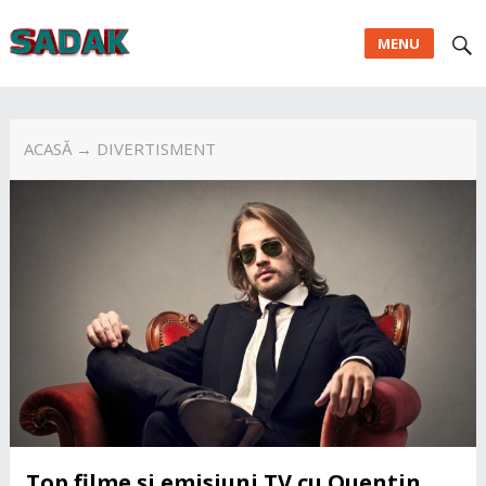
MENU
ACASĂ
→ DIVERTISMENT
Top filme și emisiuni TV cu Quentin