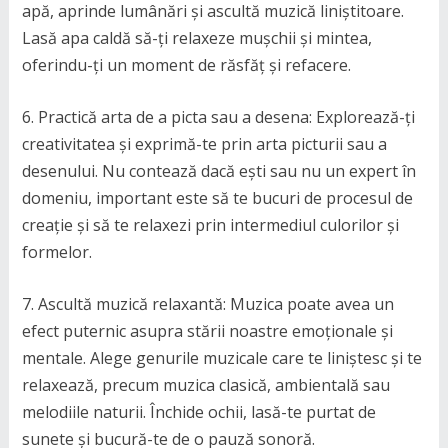
apă, aprinde lumânări și ascultă muzică liniștitoare.
Lasă apa caldă să-ți relaxeze mușchii și mintea,
oferindu-ți un moment de răsfăț și refacere.
6. Practică arta de a picta sau a desena: Explorează-ți
creativitatea și exprimă-te prin arta picturii sau a
desenului. Nu contează dacă ești sau nu un expert în
domeniu, important este să te bucuri de procesul de
creație și să te relaxezi prin intermediul culorilor și
formelor.
7. Ascultă muzică relaxantă: Muzica poate avea un
efect puternic asupra stării noastre emoționale și
mentale. Alege genurile muzicale care te liniștesc și te
relaxează, precum muzica clasică, ambientală sau
melodiile naturii. Închide ochii, lasă-te purtat de
sunete și bucură-te de o pauză sonoră.