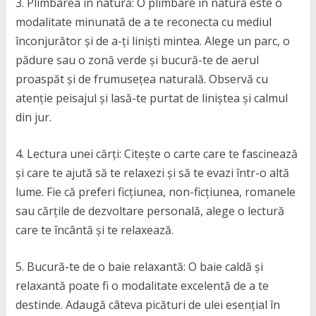
3. Plimbarea în natură: O plimbare în natură este o
modalitate minunată de a te reconecta cu mediul
înconjurător și de a-ți liniști mintea. Alege un parc, o
pădure sau o zonă verde și bucură-te de aerul
proaspăt și de frumusețea naturală. Observă cu
atenție peisajul și lasă-te purtat de liniștea și calmul
din jur.
4. Lectura unei cărți: Citește o carte care te fascinează
și care te ajută să te relaxezi și să te evazi într-o altă
lume. Fie că preferi ficțiunea, non-ficțiunea, romanele
sau cărțile de dezvoltare personală, alege o lectură
care te încântă și te relaxează.
5. Bucură-te de o baie relaxantă: O baie caldă și
relaxantă poate fi o modalitate excelentă de a te
destinde. Adaugă câteva picături de ulei esențial în