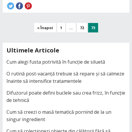
Paginație
« Înapoi
1
…
72
73
articole
Ultimele Articole
Cum alegi fusta potrivită în funcție de siluetă
O rutină post-vacanță trebuie să repare și să calmeze
înainte să intensifice tratamentele
Difuzorul poate defini buclele sau crea frizz, în funcție
de tehnică
Cum să creezi o masă tematică pornind de la un
singur ingredient
Cum să colecționezi obiecte din călătorii fără să