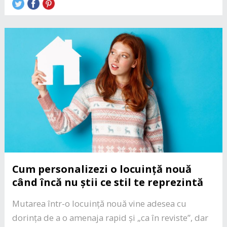
Cum personalizezi o locuință nouă
când încă nu știi ce stil te reprezintă
Mutarea într-o locuință nouă vine adesea cu
dorința de a o amenaja rapid și „ca în reviste”, dar