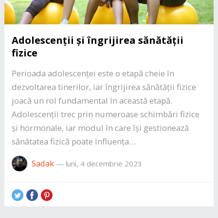
Adolescenții și îngrijirea sănătății
fizice
Perioada adolescenței este o etapă cheie în
dezvoltarea tinerilor, iar îngrijirea sănătății fizice
joacă un rol fundamental în această etapă.
Adolescenții trec prin numeroase schimbări fizice
și hormonale, iar modul în care își gestionează
sănătatea fizică poate influența…
Sadak
—
luni, 4 decembrie 2023