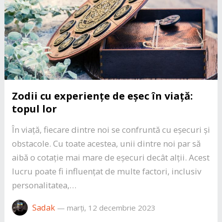
Zodii cu experiențe de eșec în viață:
topul lor
În viață, fiecare dintre noi se confruntă cu eșecuri și
obstacole. Cu toate acestea, unii dintre noi par să
aibă o cotație mai mare de eșecuri decât alții. Acest
lucru poate fi influențat de multe factori, inclusiv
personalitatea,…
Sadak
—
marți, 12 decembrie 2023