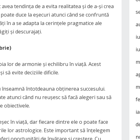
ot avea tendința de a evita realitatea și de a-și crea
s
ă poate duce la eșecuri atunci când se confruntă
ltăți în a se adapta la cerințele pragmatice ale
a
giți și descurajați.
i
brie)
i
m
 lor de armonie și echilibru în viață. Acest
 să evite deciziile dificile.
a
m
nu înseamnă întotdeauna obținerea succesului.
te atunci când nu reușesc să facă alegeri sau să
f
e obiectivele.
i
șec în viață, dar fiecare dintre ele o poate face
d
rile lor astrologice. Este important să înțelegem
n
oferi oportunități de învățare și creștere. Cu