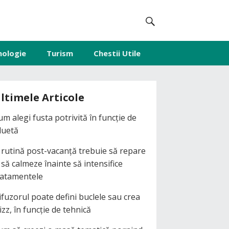
nologie
Turism
Chestii Utile
ltimele Articole
um alegi fusta potrivită în funcție de
iluetă
 rutină post-vacanță trebuie să repare
i să calmeze înainte să intensifice
ratamentele
ifuzorul poate defini buclele sau crea
izz, în funcție de tehnică