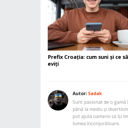
Prefix Croația: cum suni și ce s
eviți
Autor:
Sadak
Sunt pasionat de o gamă la
până la mediu și divertisme
pot ajuta oamenii să își î
lumea înconjurătoare.