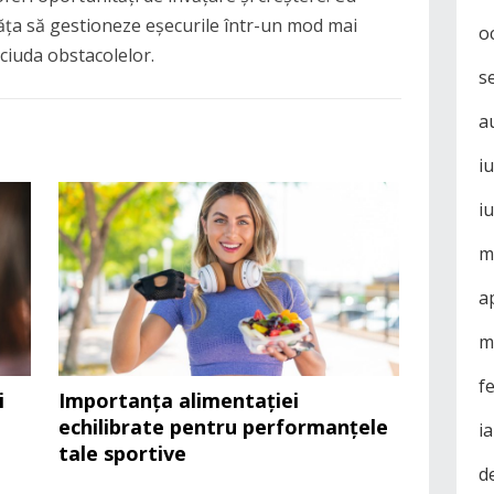
văța să gestioneze eșecurile într-un mod mai
o
ciuda obstacolelor.
s
a
i
i
m
a
m
f
i
Importanța alimentației
echilibrate pentru performanțele
i
tale sportive
d