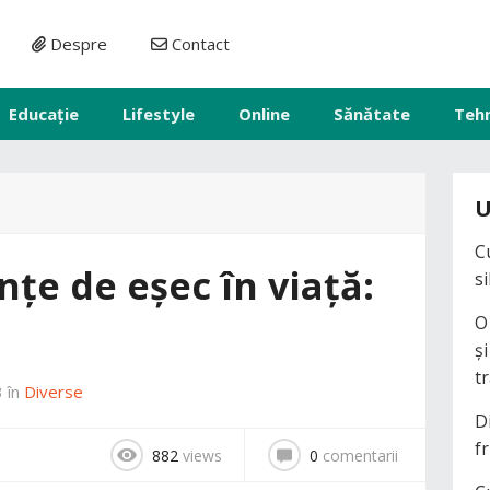
Despre
Contact
Educație
Lifestyle
Online
Sănătate
Teh
U
C
nțe de eșec în viață:
s
O
ș
t
3
în
Diverse
D
fr
882
views
0
comentarii