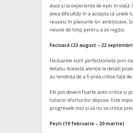
duce și la experiențe de eșec în viață.
avea dificultăți în a accepta că unele 
reușesc în planurile lor ambițioase, S
nevoie de timp pentru a se regăsi.
Fecioară (23 august – 22 septembri
Fecioarele sunt perfectioniste prin n
detaliu. Această atenție la detalii po
au tendința de a fi prea critice față de
Ele pot deveni foarte auto-critice și po
tuturor eforturilor depuse. Este impo
progresele mici și să nu se critice pre
Pești (19 februarie – 20 martie)