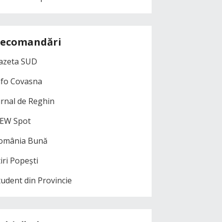
ecomandări
azeta SUD
nfo Covasna
urnal de Reghin
EW Spot
omânia Bună
iri Popești
tudent din Provincie