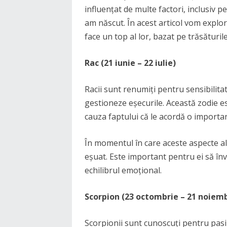
influențat de multe factori, inclusiv pe
am născut. În acest articol vom explor
face un top al lor, bazat pe trăsăturile
Rac (21 iunie – 22 iulie)
Racii sunt renumiți pentru sensibilitat
gestioneze eșecurile. Această zodie est
cauza faptului că le acordă o importanț
În momentul în care aceste aspecte ale
eșuat. Este important pentru ei să înve
echilibrul emoțional.
Scorpion (23 octombrie – 21 noiemb
Scorpionii sunt cunoscuți pentru pasiu