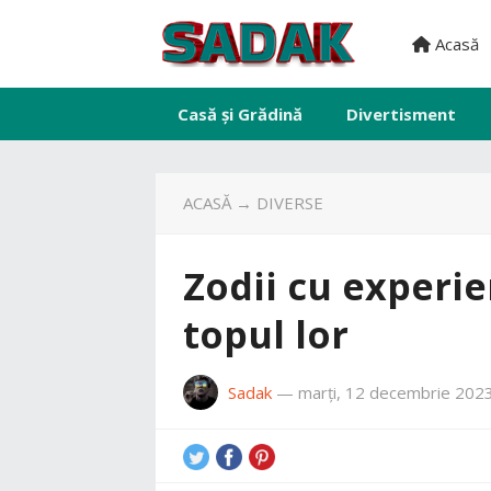
Acasă
Casă și Grădină
Divertisment
ACASĂ
→
DIVERSE
Zodii cu experie
topul lor
Sadak
—
marți, 12 decembrie 202