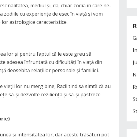
rsonalitatea, mediul și, da, chiar zodia în care ne-
a zodiile cu experiențe de eșec în viață și vom
 lor astrologice caracteristice.
R
G
I
ea lor și pentru faptul că le este greu să
e adesea înfruntată cu dificultăți în viață din
J
ă deosebită relațiilor personale și familiei.
N
 vieții lor nu merg bine, Racii tind să simtă că au
R
țe să-și dezvolte reziliența și să-și păstreze
Șt
S
rie)
nea și intensitatea lor, dar aceste trăsături pot