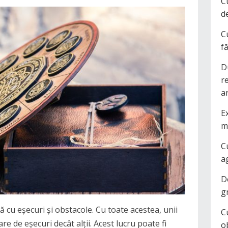
C
d
C
f
D
r
a
Ex
m
C
a
D
g
tă cu eșecuri și obstacole. Cu toate acestea, unii
C
re de eșecuri decât alții. Acest lucru poate fi
o