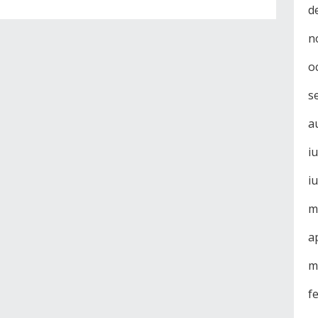
d
n
o
s
a
i
i
m
a
m
f