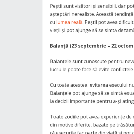
Peștii sunt visători și sensibili, dar p
așteptări nerealiste. Această tendinț
cu
lumea reală
. Peștii pot avea dificu
vieții și pot ajunge să se simtă dezamă
Balanță (23 septembrie – 22 octom
Balanțele sunt cunoscute pentru nevoia
lucru le poate face să evite conflictele și
Cu toate acestea, evitarea eșecului 
Balanțele pot ajunge să se simtă eșua
ia decizii importante pentru a-și ating
Toate zodiile pot avea experiențe de e
din motive diferite, bazate pe trăsătu
că eșecurile fac parte din viață și pot 