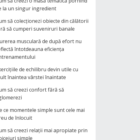
um să creezi o masă tematică pornind
e la un singur ingredient
um să colecționezi obiecte din călătorii
ără să cumperi suveniruri banale
urerea musculară de după efort nu
eflectă întotdeauna eficiența
ntrenamentului
ercițiile de echilibru devin utile cu
ult înaintea vârstei înaintate
um să creezi confort fără să
glomerezi
e ce momentele simple sunt cele mai
reu de înlocuit
um să creezi relații mai apropiate prin
biceiuri simple