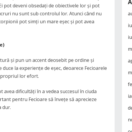
A
 Ei pot deveni obsedați de obiectivele lor și pot
lucruri nu sunt sub controlul lor. Atunci când nu
a
corpionii pot simți un mare eșec și pot avea
i
i
e)
m
atură și pun un accent deosebit pe ordine și
a
ate duce la experiențe de eșec, deoarece Fecioarele
m
 propriul lor efort.
f
t avea dificultăți în a vedea succesul în ciuda
i
rtant pentru Fecioare să învețe să aprecieze
a dur.
d
n
o