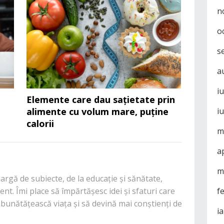
n
o
s
a
i
ă
Elemente care dau sațietate prin
alimente cu volum mare, puține
i
calorii
m
a
m
rgă de subiecte, de la educație și sănătate,
nt. Îmi place să împărtășesc idei și sfaturi care
f
mbunătățească viața și să devină mai conștienți de
i