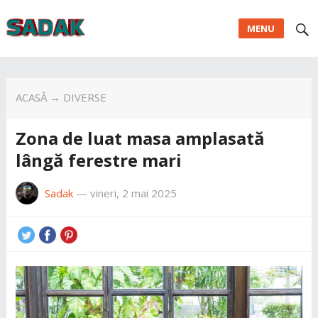
MENU
ACASĂ
→
DIVERSE
Zona de luat masa amplasată
lângă ferestre mari
Sadak
—
vineri, 2 mai 2025