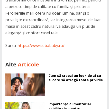
transforma orice încăpere într-un loc perfect pentru
a petrece timp de calitate cu familia și prietenii.
Feroneriile mari oferă nu doar lumină, dar și o
priveliște extraordinară, iar integrarea mesei de luat
masa în acest cadru natural va adăuga un plus de
eleganță și confort casei tale.
Sursa:
https://www.sebababy.ro/
Alte
Articole
Cum să creezi un look de zi cu
zi care să atragă toate privirile
Importanța alimentației
echilibrate pentru