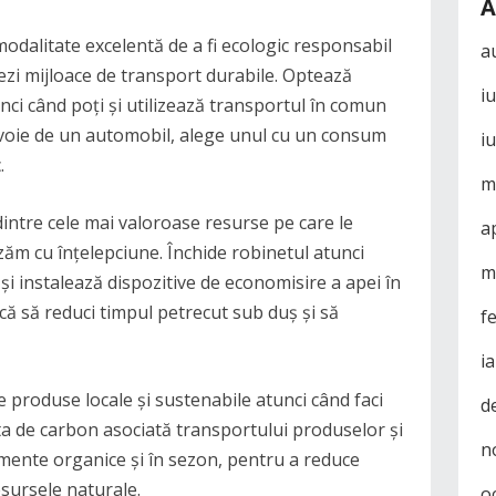
A
modalitate excelentă de a fi ecologic responsabil
a
izezi mijloace de transport durabile. Optează
i
nci când poți și utilizează transportul în comun
 nevoie de un automobil, alege unul cu un consum
i
.
m
dintre cele mai valoroase resurse pe care le
a
zăm cu înțelepciune. Închide robinetul atunci
m
 și instalează dispozitive de economisire a apei în
că să reduci timpul petrecut sub duș și să
f
i
ge produse locale și sustenabile atunci când faci
d
 de carbon asociată transportului produselor și
n
mente organice și în sezon, pentru a reduce
esursele naturale.
o