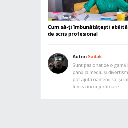
Cum să-ți îmbunătățești abilită
de scris profesional
Autor:
Sadak
Sunt pasionat de o gamă la
până la mediu și divertisme
pot ajuta oamenii să își î
lumea înconjurătoare.