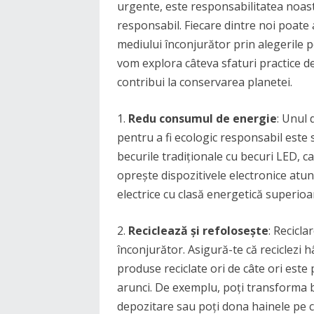
urgente, este responsabilitatea noas
responsabil. Fiecare dintre noi poate 
mediului înconjurător prin alegerile pe 
vom explora câteva sfaturi practice de
contribui la conservarea planetei.
1.
Redu consumul de energie
: Unul 
pentru a fi ecologic responsabil este
becurile tradiționale cu becuri LED, c
oprește dispozitivele electronice atunc
electrice cu clasă energetică superioa
2.
Reciclează și refolosește
: Recicl
înconjurător. Asigură-te că reciclezi hârt
produse reciclate ori de câte ori este p
arunci. De exemplu, poți transforma b
depozitare sau poți dona hainele pe c