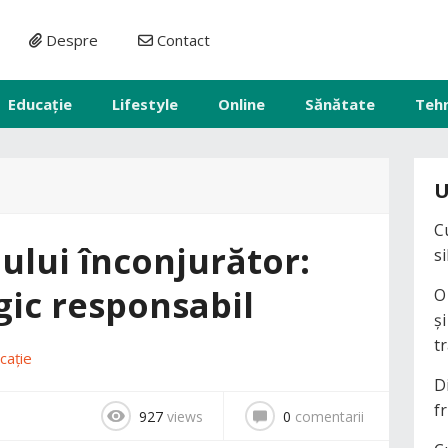
Despre
Contact
Educație
Lifestyle
Online
Sănătate
Teh
U
C
ului înconjurător:
s
gic responsabil
O
ș
t
cație
D
fr
927
views
0
comentarii