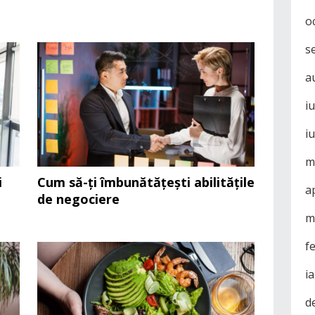
o
s
a
i
i
m
i
Cum să-ți îmbunătățești abilitățile
a
de negociere
m
f
i
d