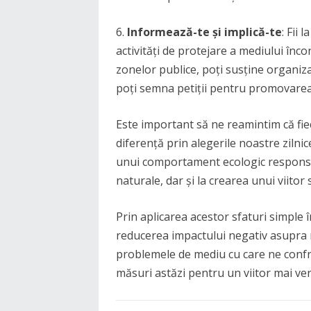
6.
Informează-te și implică-te
: Fii
activități de protejare a mediului înco
zonelor publice, poți susține organiz
poți semna petiții pentru promovarea p
Este important să ne reamintim că fie
diferență prin alegerile noastre zilni
unui comportament ecologic responsa
naturale, dar și la crearea unui viitor
Prin aplicarea acestor sfaturi simple î
reducerea impactului negativ asupra m
problemele de mediu cu care ne confru
măsuri astăzi pentru un viitor mai ver