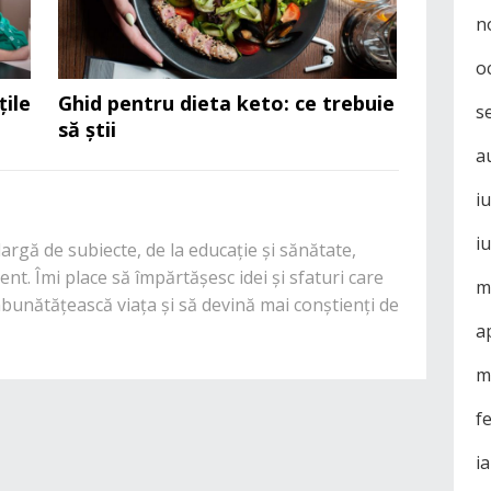
n
o
țile
Ghid pentru dieta keto: ce trebuie
s
să știi
a
i
i
rgă de subiecte, de la educație și sănătate,
nt. Îmi place să împărtășesc idei și sfaturi care
m
mbunătățească viața și să devină mai conștienți de
a
m
f
i