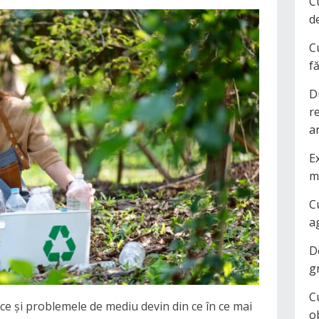
C
d
C
f
D
r
a
Ex
m
C
a
D
g
C
ice și problemele de mediu devin din ce în ce mai
o