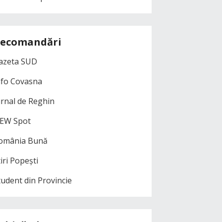
ecomandări
azeta SUD
nfo Covasna
urnal de Reghin
EW Spot
omânia Bună
iri Popești
tudent din Provincie