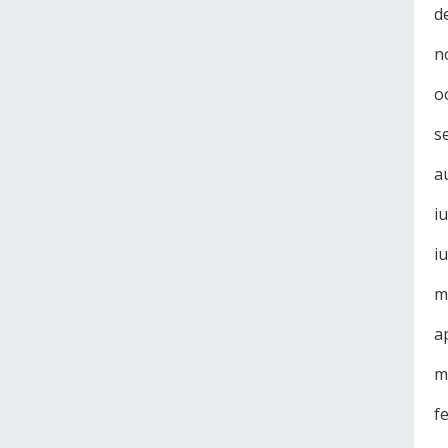
d
n
o
s
a
i
i
m
a
m
f