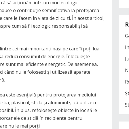
tră să acționăm într-un mod ecologic
aduce o contribuție semnificativă la protejarea
care le facem în viața de zi cu zi. În acest articol,
R
spre cum să fii ecologic responsabil și să
G
I
dintre cei mai importanți pași pe care îi poți lua
 să reduci consumul de energie. Înlocuiește
J
are sunt mai eficiente energetic. De asemenea,
N
i când nu le folosești și utilizează aparate
ră.
R
Șt
area este esențială pentru protejarea mediului
ia, plasticul, sticla și aluminiul și că utilizezi
S
osibil. În plus, refolosește obiecte în loc să le
orcanele de sticlă în recipiente pentru
are nu le mai porți.