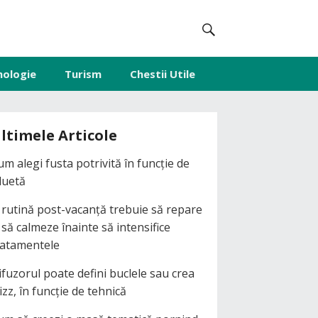
nologie
Turism
Chestii Utile
ltimele Articole
um alegi fusta potrivită în funcție de
iluetă
 rutină post-vacanță trebuie să repare
i să calmeze înainte să intensifice
ratamentele
ifuzorul poate defini buclele sau crea
izz, în funcție de tehnică