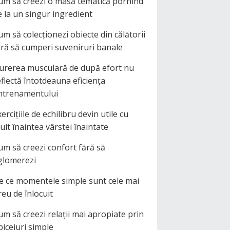
um să creezi o masă tematică pornind
e la un singur ingredient
um să colecționezi obiecte din călătorii
ără să cumperi suveniruri banale
urerea musculară de după efort nu
eflectă întotdeauna eficiența
ntrenamentului
ercițiile de echilibru devin utile cu
ult înaintea vârstei înaintate
um să creezi confort fără să
glomerezi
e ce momentele simple sunt cele mai
reu de înlocuit
um să creezi relații mai apropiate prin
biceiuri simple