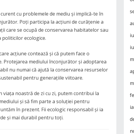
s
 la curent cu problemele de mediu și implică-te în
njurător. Poți participa la acțiuni de curățenie a
a
ații care se ocupă de conservarea habitatelor sau
i
oliticilor ecologice.
i
care acțiune contează și că putem face o
m
ce. Protejarea mediului înconjurător și adoptarea
bil nu numai că ajută la conservarea resurselor
a
 sustenabil pentru generațiile viitoare.
m
n viața noastră de zi cu zi, putem contribui la
f
ediului și să fim parte a soluției pentru
i
ntăm în prezent. Fii ecologic responsabil și ia
de și mai durabil pentru toți.
d
n