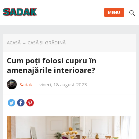
MENU
ACASĂ
→
CASĂ ȘI GRĂDINĂ
Cum poți folosi cupru în
amenajările interioare?
Sadak
—
vineri, 18 august 2023