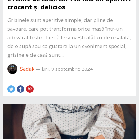
crocant și delicios
Grisinele sunt aperitive simple, dar pline de
savoare, care pot transforma orice masă într-un
adevărat festin. Fie că le servești alături de o salată,
de o supă sau ca gustare la un eveniment special,
grisinele de casă sunt…
Sadak
—
luni, 9 septembrie 2024