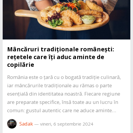
Mâncăruri tradiționale românești:
rețetele care îți aduc aminte de
copilărie
România este o țară cu o bogată tradiție culinară,
iar mâncărurile tradiționale au rămas o parte
esențială din identitatea noastră. Fiecare regiune
are preparate specifice, însă toate au un lucru în
comun: gustul autentic care ne aduce aminte…
Sadak
—
vineri, 6 septembrie 2024