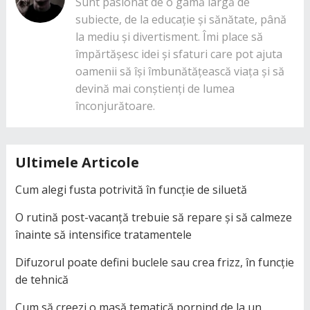
Sunt pasionat de o gamă largă de
subiecte, de la educație și sănătate, până
la mediu și divertisment. Îmi place să
împărtășesc idei și sfaturi care pot ajuta
oamenii să își îmbunătățească viața și să
devină mai conștienți de lumea
înconjurătoare.
Ultimele Articole
Cum alegi fusta potrivită în funcție de siluetă
O rutină post-vacanță trebuie să repare și să calmeze
înainte să intensifice tratamentele
Difuzorul poate defini buclele sau crea frizz, în funcție
de tehnică
Cum să creezi o masă tematică pornind de la un