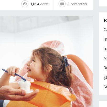
1,014
views
0
comentarii
R
G
I
J
N
R
Șt
S