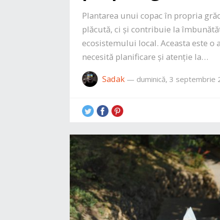
Plantarea unui copac în propria gr
plăcută, ci și contribuie la îmbunăt
ecosistemului local. Aceasta este o 
necesită planificare și atenție la…
Sadak
—
duminică, 3 septembrie