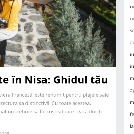
n
o
s
a
i
i
te în Nisa: Ghidul tău
m
a
viera Franceză, este renumit pentru plajele sale
m
tectura sa distinctivă. Cu toate acestea,
t nu trebuie să fie costisitoare. Dacă doriți
f
i
 2023