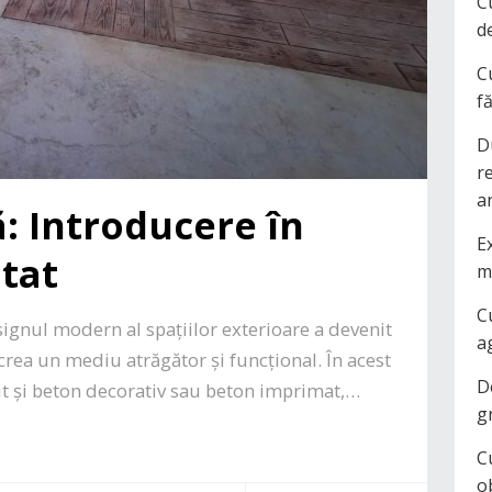
C
d
C
f
D
r
a
 Introducere în
Ex
tat
m
C
signul modern al spațiilor exterioare a devenit
a
crea un mediu atrăgător și funcțional. În acest
D
t și beton decorativ sau beton imprimat,…
g
C
o