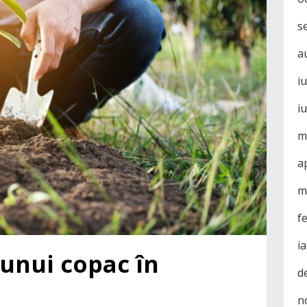
s
a
i
i
m
a
m
f
i
 unui copac în
d
n