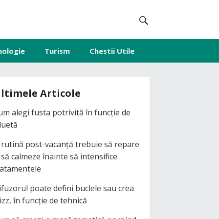
nologie
Turism
Chestii Utile
ltimele Articole
um alegi fusta potrivită în funcție de
iluetă
 rutină post-vacanță trebuie să repare
i să calmeze înainte să intensifice
ratamentele
ifuzorul poate defini buclele sau crea
izz, în funcție de tehnică