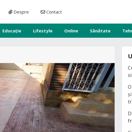
Despre
Contact
Educație
Lifestyle
Online
Sănătate
Teh
U
C
s
O
ș
t
D
fr