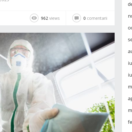
d
n
962
views
0
comentarii
o
s
a
i
i
m
a
m
f