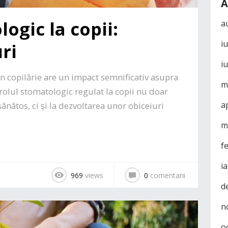
A
ogic la copii:
a
i
uri
i
n copilărie are un impact semnificativ asupra
m
rolul stomatologic regulat la copii nu doar
a
ănătos, ci și la dezvoltarea unor obiceiuri
m
f
i
969
views
0
comentarii
d
n
o