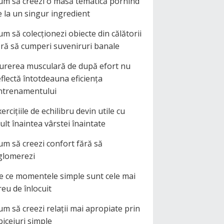
um să creezi o masă tematică pornind
e la un singur ingredient
um să colecționezi obiecte din călătorii
ără să cumperi suveniruri banale
urerea musculară de după efort nu
eflectă întotdeauna eficiența
ntrenamentului
ercițiile de echilibru devin utile cu
ult înaintea vârstei înaintate
um să creezi confort fără să
glomerezi
e ce momentele simple sunt cele mai
reu de înlocuit
um să creezi relații mai apropiate prin
biceiuri simple