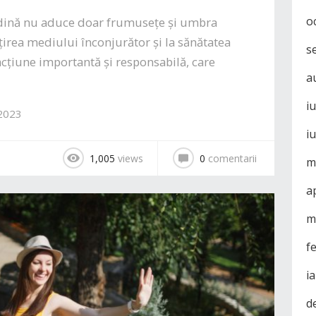
o
ădină nu aduce doar frumusețe și umbra
ățirea mediului înconjurător și la sănătatea
s
acțiune importantă și responsabilă, care
a
i
 2023
i
1,005
views
0
comentarii
m
a
m
f
i
d