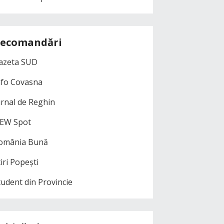
ecomandări
azeta SUD
nfo Covasna
urnal de Reghin
EW Spot
omânia Bună
iri Popești
tudent din Provincie