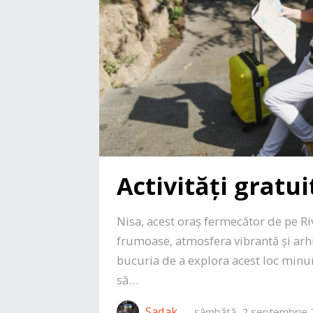
Activități gratui
Nisa, acest oraș fermecător de pe Ri
frumoase, atmosfera vibrantă și arhi
bucuria de a explora acest loc minuna
să…
Sadak
—
sâmbătă, 2 septembrie