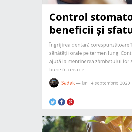
Control stomatol
beneficii și sfat
Îngrijirea dentară corespunzătoare î
sănătății orale pe termen lung. Cont
ajută la menținerea zâmbetului lor s
bune în ceea ce…
Sadak
—
luni, 4 septembrie 2023