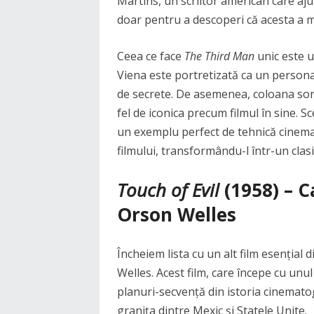
Martins, un scriitor american care aju
doar pentru a descoperi că acesta a m
Ceea ce face
The Third Man
unic este ut
Viena este portretizată ca un personaj
de secrete. De asemenea, coloana son
fel de iconica precum filmul în sine. S
un exemplu perfect de tehnică cinema
filmului, transformându-l într-un clasi
Touch of Evil
(1958) – C
Orson Welles
Încheiem lista cu un alt film esențial 
Welles. Acest film, care începe cu unu
planuri-secvență din istoria cinematog
granița dintre Mexic și Statele Unite.