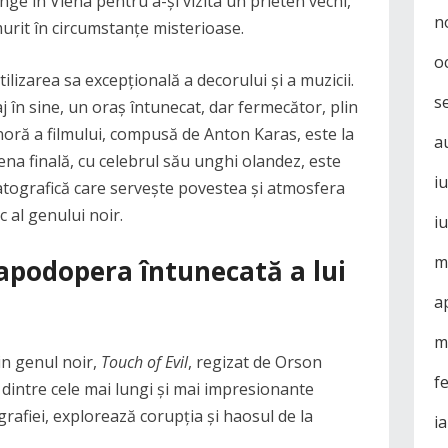
nge în Viena pentru a-și vizita un prieten vechi,
n
urit în circumstanțe misterioase.
o
ilizarea sa excepțională a decorului și a muzicii.
s
 în sine, un oraș întunecat, dar fermecător, plin
oră a filmului, compusă de Anton Karas, este la
a
cena finală, cu celebrul său unghi olandez, este
i
tografică care servește povestea și atmosfera
c al genului noir.
i
m
apodopera întunecată a lui
a
m
din genul noir,
Touch of Evil
, regizat de Orson
f
l dintre cele mai lungi și mai impresionante
rafiei, explorează corupția și haosul de la
i