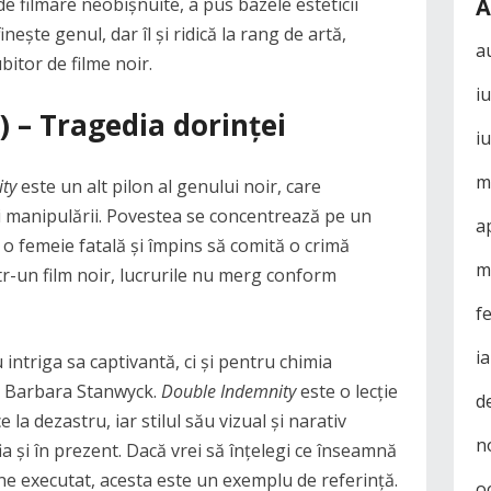
e filmare neobișnuite, a pus bazele esteticii
A
nește genul, dar îl și ridică la rang de artă,
a
itor de filme noir.
i
) – Tragedia dorinței
i
m
ty
este un alt pilon al genului noir, care
și manipulării. Povestea se concentrează pe un
a
 o femeie fatală și împins să comită o crimă
m
tr-un film noir, lucrurile nu merg conform
f
i
ntriga sa captivantă, ci și pentru chimia
i Barbara Stanwyck.
Double Indemnity
este o lecție
d
la dezastru, iar stilul său vizual și narativ
n
 și în prezent. Dacă vrei să înțelegi ce înseamnă
ine executat, acesta este un exemplu de referință.
o