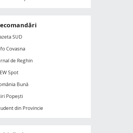
ecomandări
azeta SUD
nfo Covasna
urnal de Reghin
EW Spot
omânia Bună
iri Popești
tudent din Provincie