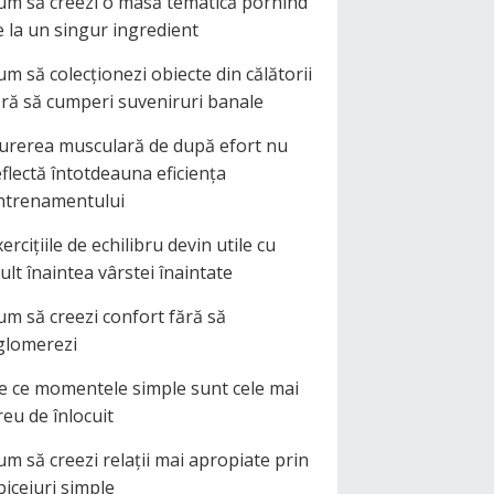
um să creezi o masă tematică pornind
e la un singur ingredient
um să colecționezi obiecte din călătorii
ără să cumperi suveniruri banale
urerea musculară de după efort nu
eflectă întotdeauna eficiența
ntrenamentului
ercițiile de echilibru devin utile cu
ult înaintea vârstei înaintate
um să creezi confort fără să
glomerezi
e ce momentele simple sunt cele mai
reu de înlocuit
um să creezi relații mai apropiate prin
biceiuri simple