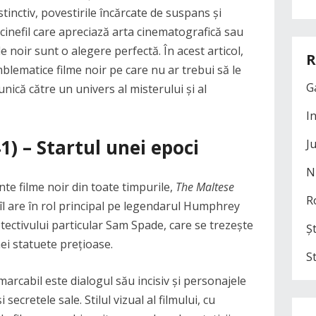
stinctiv, povestirile încărcate de suspans și
inefil care apreciază arta cinematografică sau
e noir sunt o alegere perfectă. În acest articol,
R
blematice filme noir pe care nu ar trebui să le
G
unică către un univers al misterului și al
I
1) – Startul unei epoci
J
N
nte filme noir din toate timpurile,
The Maltese
R
îl are în rol principal pe legendarul Humphrey
ectivului particular Sam Spade, care se trezește
Șt
nei statuete prețioase.
S
marcabil este dialogul său incisiv și personajele
 secretele sale. Stilul vizual al filmului, cu