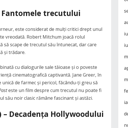
s
– Fantomele trecutului
a
rneur, este considerat de mulți critici drept unul
i
zate vreodată. Robert Mitchum joacă rolul
că să scape de trecutul său întunecat, dar care
i
ă și trădare.
m
inată cu dialogurile sale tăioase și o poveste
a
riență cinematografică captivantă. Jane Greer, în
m
e unică de farmec și pericol, făcându-ți greu să
Past
este un film despre cum trecutul nu poate fi
f
ilul său noir clasic rămâne fascinant și astăzi.
i
) – Decadența Hollywoodului
d
n