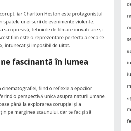
d
t corupt, iar Charlton Heston este protagonistul
n
n spatele unei serii de evenimente violente.
o
 sa opresivă, tehnicile de filmare inovatoare și
Acest film este o reprezentare perfectă a ceea ce
s
, întunecat și imposibil de uitat.
a
une fascinantă în lumea
i
i
m
a cinematografiei, fiind o reflexie a epocilor
oferind o perspectivă unică asupra naturii umane.
a
oase până la explorarea corupției și a
m
 țin pe marginea scaunului, dar te fac și să
f