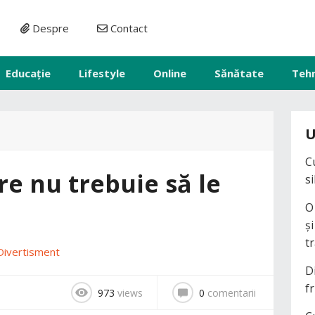
Despre
Contact
Educație
Lifestyle
Online
Sănătate
Teh
U
C
re nu trebuie să le
s
O
ș
t
Divertisment
D
fr
973
views
0
comentarii