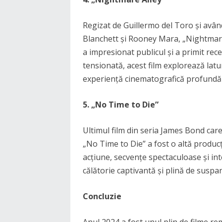
Regizat de Guillermo del Toro și avân
Blanchett și Rooney Mara, „Nightmare 
a impresionat publicul și a primit rec
tensionată, acest film explorează latur
experiență cinematografică profundă
5. „No Time to Die”
Ultimul film din seria James Bond care 
„No Time to Die” a fost o altă producț
acțiune, secvențe spectaculoase și int
călătorie captivantă și plină de suspan
Concluzie
Anul 2024 a fost unul plin de filme re