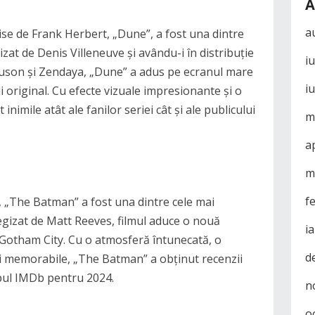
A
a
ise de Frank Herbert, „Dune”, a fost una dintre
izat de Denis Villeneuve și avându-i în distribuție
i
son și Zendaya, „Dune” a adus pe ecranul mare
i
 original. Cu efecte vizuale impresionante și o
inimile atât ale fanilor seriei cât și ale publicului
m
a
m
f
l, „The Batman” a fost una dintre cele mai
Regizat de Matt Reeves, filmul aduce o nouă
i
 Gotham City. Cu o atmosferă întunecată, o
d
ri memorabile, „The Batman” a obținut recenzii
topul IMDb pentru 2024.
n
o