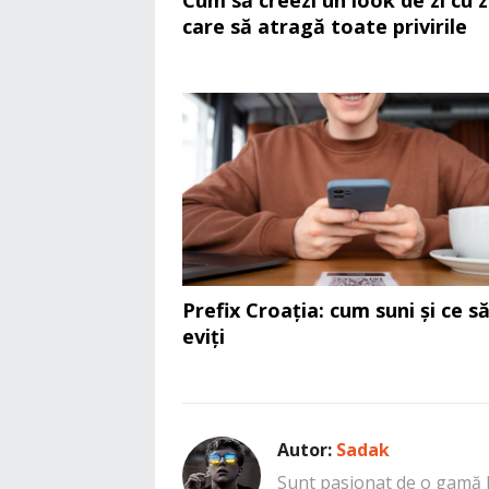
Cum să creezi un look de zi cu z
care să atragă toate privirile
Prefix Croația: cum suni și ce s
eviți
Autor:
Sadak
Sunt pasionat de o gamă la