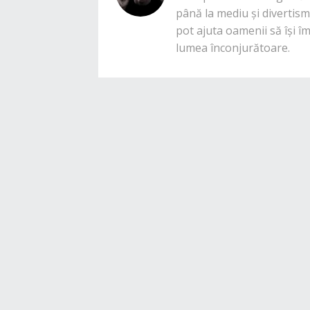
până la mediu și divertisme
pot ajuta oamenii să își î
lumea înconjurătoare.