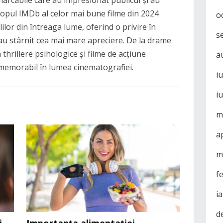
. Topul IMDb al celor mai bune filme din 2024
o
ililor din întreaga lume, oferind o privire în
s
au stârnit cea mai mare apreciere. De la drame
a thrillere psihologice și filme de acțiune
a
 memorabil în lumea cinematografiei.
i
i
m
a
m
f
i
d