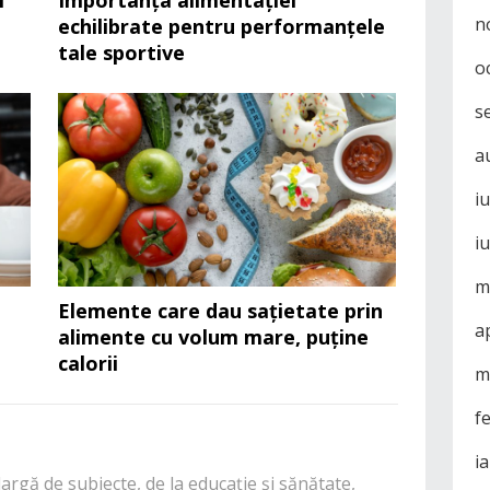
i
Importanța alimentației
n
echilibrate pentru performanțele
tale sportive
o
s
a
i
i
m
ă
Elemente care dau sațietate prin
a
alimente cu volum mare, puține
calorii
m
f
i
rgă de subiecte, de la educație și sănătate,