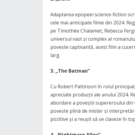
Adaptarea epopeei science-fiction scr
cele mai anticipate filme din 2024. Reg
pe Timothée Chalamet, Rebecca Fergu
universul vast și complex al romanului
poveste captivantă, acest film a cucerit 
larg.
3. „The Batman”
Cu Robert Pattinson în rolul principa
apreciate producții ale anului 2024. 
abordare a poveștii supereroului din
poveste plină de mister și interpretă
pozitive și a reușit să se claseze în 
4. „Nightmare Alley”