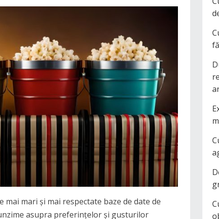
C
d
C
f
D
r
a
Ex
m
C
a
D
g
ele mai mari și mai respectate baze de date de
C
funzime asupra preferințelor și gusturilor
o