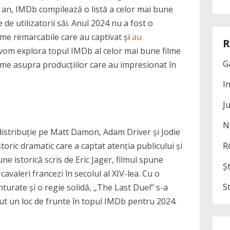
re an, IMDb compilează o listă a celor mai bune
 de utilizatorii săi. Anul 2024 nu a fost o
lme remarcabile care au captivat și
au
R
l, vom explora topul IMDb al celor mai bune filme
G
zime asupra producțiilor care au impresionat în
I
J
N
 distribuție pe Matt Damon, Adam Driver și Jodie
toric dramatic care a captat atenția publicului și
R
une istorică scris de Eric Jager, filmul spune
Șt
avaleri francezi în secolul al XIV-lea. Cu o
S
urate și o regie solidă, „The Last Duel” s-a
nut un loc de frunte în topul IMDb pentru 2024.