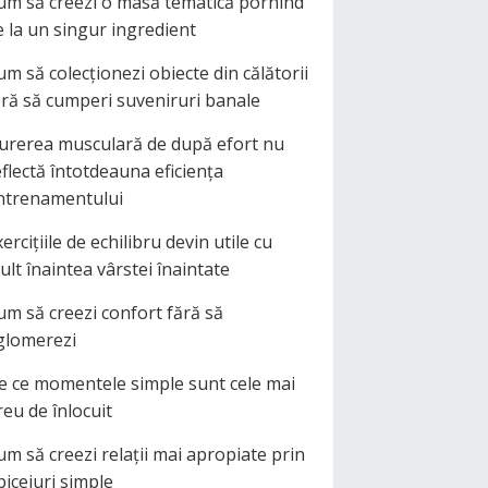
um să creezi o masă tematică pornind
e la un singur ingredient
um să colecționezi obiecte din călătorii
ără să cumperi suveniruri banale
urerea musculară de după efort nu
eflectă întotdeauna eficiența
ntrenamentului
ercițiile de echilibru devin utile cu
ult înaintea vârstei înaintate
um să creezi confort fără să
glomerezi
e ce momentele simple sunt cele mai
reu de înlocuit
um să creezi relații mai apropiate prin
biceiuri simple