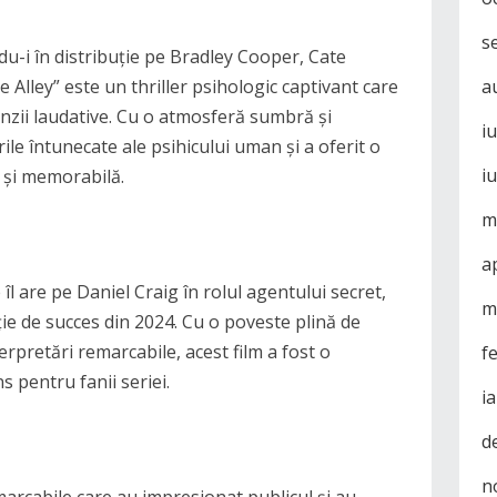
s
du-i în distribuție pe Bradley Cooper, Cate
Alley” este un thriller psihologic captivant care
a
enzii laudative. Cu o atmosferă sumbră și
i
ile întunecate ale psihicului uman și a oferit o
i
 și memorabilă.
m
a
îl are pe Daniel Craig în rolul agentului secret,
m
ie de succes din 2024. Cu o poveste plină de
erpretări remarcabile, acest film a fost o
f
s pentru fanii seriei.
i
d
n
marcabile care au impresionat publicul și au