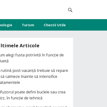
nologie
Turism
Chestii Utile
ltimele Articole
um alegi fusta potrivită în funcție de
iluetă
 rutină post-vacanță trebuie să repare
i să calmeze înainte să intensifice
ratamentele
ifuzorul poate defini buclele sau crea
izz, în funcție de tehnică