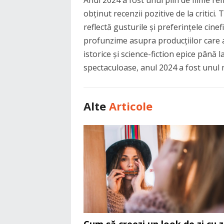
obținut recenzii pozitive de la critici
reflectă gusturile și preferințele cinef
profunzime asupra producțiilor care 
istorice și science-fiction epice până l
spectaculoase, anul 2024 a fost unul
Alte
Articole