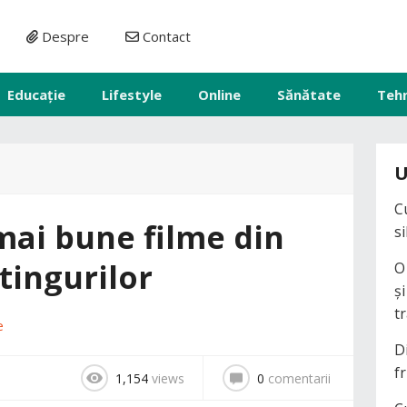
Despre
Contact
Educație
Lifestyle
Online
Sănătate
Teh
U
C
mai bune filme din
s
tingurilor
O
ș
t
e
D
fr
1,154
views
0
comentarii