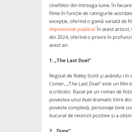
cinefililor din întreaga lume. În fieca
filme în funcție de ratingurile acordate
excepție, oferind o gamă variată de fi
impresionat publicul
. În acest artico
din 2024, oferind o privire în profun
acest an.
1. „The Last Duel”
Regizat de Ridley Scott și avându-i în
Comer, „The Last Duel” este un film is
a criticilor. Bazat pe un roman de ficți
povestea unui duel dramatic între doi c
poveste complexă, personaje bine cont
bucurat de recenzii pozitive și a obți
2. „Dune”