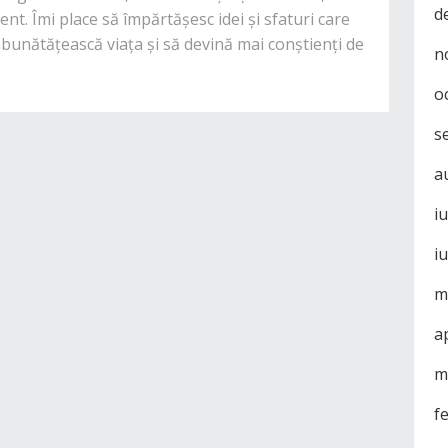
d
nt. Îmi place să împărtășesc idei și sfaturi care
mbunătățească viața și să devină mai conștienți de
n
o
s
a
i
i
m
a
m
f