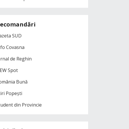
ecomandări
azeta SUD
nfo Covasna
urnal de Reghin
EW Spot
omânia Bună
iri Popești
tudent din Provincie