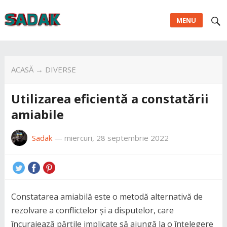
MENU
ACASĂ
→
DIVERSE
Utilizarea eficientă a constatării
amiabile
Sadak
—
miercuri, 28 septembrie 2022
Constatarea amiabilă este o metodă alternativă de
rezolvare a conflictelor și a disputelor, care
încurajează părțile implicate să ajungă la o înțelegere