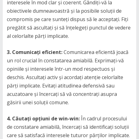
interesele în mod clar și coerent. Gândiți-vă la
obiectivele dumneavoastră și la posibile soluții de
compromis pe care sunteți dispus să le acceptați. Fiți
pregătit să ascultați și să înțelegeți punctul de vedere
al celorlalte părți implicate.
3. Comunicați eficient:
Comunicarea eficientă joacă
un rol crucial în constatarea amiabilă. Exprimați-vă
opiniile și interesele într-un mod respectuos și
deschis. Ascultați activ și acordați atenție celorlalte
părți implicate. Evitați atitudinea defensivă sau
acuzatoare și încercați să vă concentrați asupra
găsirii unei soluții comune.
4. Căutați opțiuni de win-win:
În cadrul procesului
de constatare amiabilă, încercați să identificați soluții
care să satisfacă interesele tuturor părților implicate.