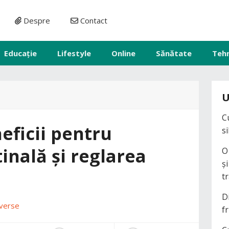
Despre
Contact
Educație
Lifestyle
Online
Sănătate
Teh
U
C
eficii pentru
s
inală și reglarea
O
ș
t
D
verse
fr