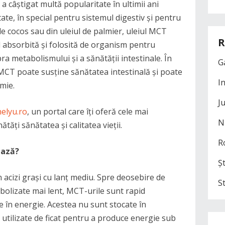
 a câștigat multă popularitate în ultimii ani
ate, în special pentru sistemul digestiv și pentru
 de cocos sau din uleiul de palmier, uleiul MCT
R
d absorbită și folosită de organism pentru
a metabolismului și a sănătății intestinale. În
G
 MCT poate susține sănătatea intestinală și poate
I
emie.
J
elyu.ro
, un portal care îți oferă cele mai
N
tăți sănătatea și calitatea vieții.
R
ează?
Șt
n acizi grași cu lanț mediu. Spre deosebire de
S
abolizate mai lent, MCT-urile sunt rapid
 în energie. Acestea nu sunt stocate în
 utilizate de ficat pentru a produce energie sub