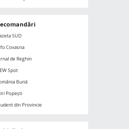
ecomandări
azeta SUD
nfo Covasna
urnal de Reghin
EW Spot
omânia Bună
iri Popești
tudent din Provincie