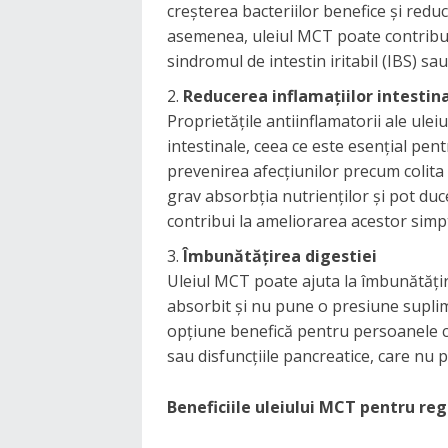
creșterea bacteriilor benefice și redu
asemenea, uleiul MCT poate contribui 
sindromul de intestin iritabil (IBS) sau
Reducerea inflamațiilor intestin
Proprietățile antiinflamatorii ale ulei
intestinale, ceea ce este esențial pen
prevenirea afecțiunilor precum colita
grav absorbția nutrienților și pot du
contribui la ameliorarea acestor sim
Îmbunătățirea digestiei
Uleiul MCT poate ajuta la îmbunătățir
absorbit și nu pune o presiune suplim
opțiune benefică pentru persoanele c
sau disfuncțiile pancreatice, care nu 
Beneficiile uleiului MCT pentru reg