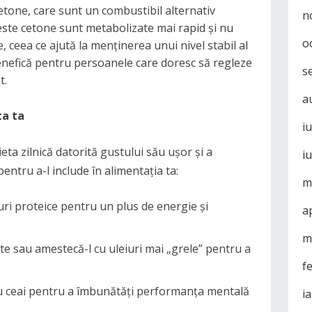
tone, care sunt un combustibil alternativ
n
este cetone sunt metabolizate mai rapid și nu
o
, ceea ce ajută la menținerea unui nivel stabil al
benefică pentru persoanele care doresc să regleze
s
t.
a
ta ta
i
eta zilnică datorită gustului său ușor și a
i
 pentru a-l include în alimentația ta:
m
ri proteice pentru un plus de energie și
a
m
te sau amestecă-l cu uleiuri mai „grele” pentru a
f
au ceai pentru a îmbunătăți performanța mentală
i