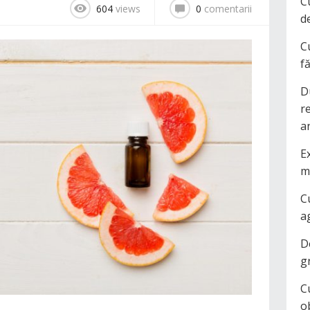
C
604
views
0
comentarii
d
C
f
D
r
a
Ex
m
C
a
D
g
C
o