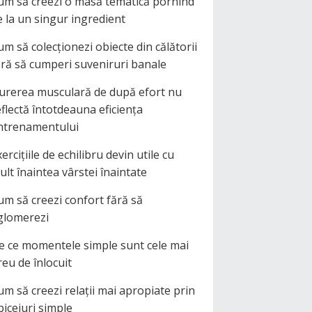
um să creezi o masă tematică pornind
e la un singur ingredient
um să colecționezi obiecte din călătorii
ără să cumperi suveniruri banale
urerea musculară de după efort nu
eflectă întotdeauna eficiența
ntrenamentului
ercițiile de echilibru devin utile cu
ult înaintea vârstei înaintate
um să creezi confort fără să
glomerezi
e ce momentele simple sunt cele mai
reu de înlocuit
um să creezi relații mai apropiate prin
biceiuri simple