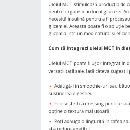
Uleiul MCT stimulează producția de ce
pentru organism în locul glucozei. Ac
necesită insulină pentru a fi procesate
glicemiei. Aceasta poate fi o soluție 
glicemia într-un mod natural și eficien
Cum să integrezi uleiul MCT în die
Uleiul MCT poate fi ușor integrat în di
versatilității sale. Iată câteva sugestii
Adaugă-l în smoothie-uri sau băutu
susținerea digestiei.
Folosește-l ca dressing pentru sala
obține o textură mai ușoară.
Poți adăuga o linguriță în cafea s
și a reduce apetitul.