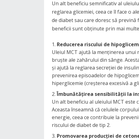
Un alt beneficiu semnificativ al uleiul
reglarea glicemiei, ceea ce îl face o 
de diabet sau care doresc să prevină f
beneficii sunt obținute prin mai mul
Reducerea riscului de hipoglicem
Uleiul MCT ajută la menținerea unui ni
bruște ale zahărului din sânge. Acesta 
și ajută la reglarea secreției de insul
prevenirea episoadelor de hipoglicemi
hiperglicemie (creșterea excesivă a gli
Îmbunătățirea sensibilității la in
Un alt beneficiu al uleiului MCT este c
Aceasta înseamnă că celulele corpului 
energie, ceea ce contribuie la preveni
riscului de diabet de tip 2.
Promovarea producției de ceton