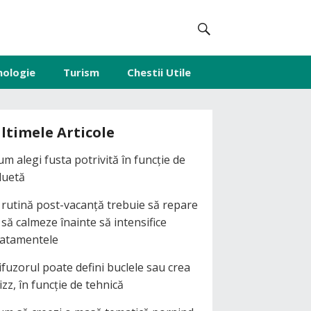
nologie
Turism
Chestii Utile
ltimele Articole
um alegi fusta potrivită în funcție de
iluetă
 rutină post-vacanță trebuie să repare
i să calmeze înainte să intensifice
ratamentele
ifuzorul poate defini buclele sau crea
izz, în funcție de tehnică