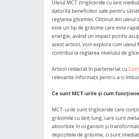
Uleiul MCT (trigliceride cu lanț mediu)
datorită beneficiilor sale pentru sănăt
reglarea glicemiei. Obținut din uleiul
este un tip de grăsime care este rapi
energie, având un impact pozitiv asupr
acest articol, vom explora cum uleiul
contribui la reglarea nivelului de glic
Articol redactat în parteneriat cu
Corn
relevante informații pentru a-ți îmbună
Ce sunt MCT-urile și cum funcțion
MCT-urile sunt trigliceride care conți
grăsimile cu lanț lung, care sunt met
absorbite în organism și transformate
depozitele de grăsime, ci sunt imediat