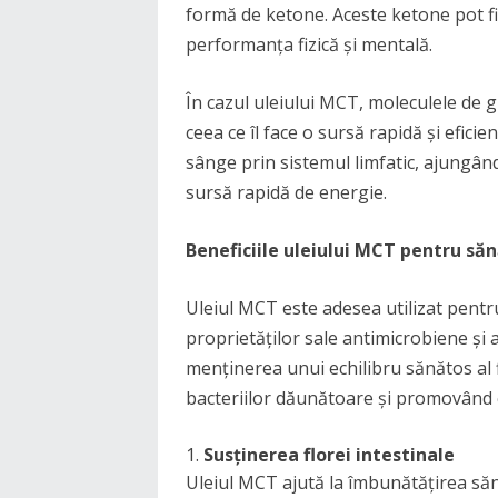
formă de ketone. Aceste ketone pot fi 
performanța fizică și mentală.
În cazul uleiului MCT, moleculele de g
ceea ce îl face o sursă rapidă și efici
sânge prin sistemul limfatic, ajungând
sursă rapidă de energie.
Beneficiile uleiului MCT pentru să
Uleiul MCT este adesea utilizat pentru
proprietăților sale antimicrobiene și a
menținerea unui echilibru sănătos al 
bacteriilor dăunătoare și promovând c
Susținerea florei intestinale
Uleiul MCT ajută la îmbunătățirea săn