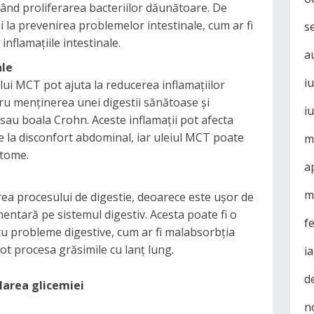
când proliferarea bacteriilor dăunătoare. De
la prevenirea problemelor intestinale, cum ar fi
s
 inflamațiile intestinale.
a
ale
i
ului MCT pot ajuta la reducerea inflamațiilor
tru menținerea unei digestii sănătoase și
i
 sau boala Crohn. Aceste inflamații pot afecta
ce la disconfort abdominal, iar uleiul MCT poate
m
ptome.
a
m
ea procesului de digestie, deoarece este ușor de
entară pe sistemul digestiv. Acesta poate fi o
f
u probleme digestive, cum ar fi malabsorbția
pot procesa grăsimile cu lanț lung.
i
d
larea glicemiei
n