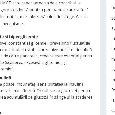
ui MCT este capacitatea sa de a contribui la
o
alegere excelentă pentru persoanele care suferă
luctuațiile mari ale zahărului din sânge. Aceste
s
te mecanisme:
a
ie și hiperglicemie
i
vel constant al glicemiei, prevenind fluctuațiile
i
contribuie la stabilizarea nivelurilor de insulină
ină de către pancreas, ceea ce este esențial pentru
m
e (scăderea excesivă a glicemiei) și
cemiei).
a
sulină
m
ă poate îmbunătăți sensibilitatea la insulină.
f
devin mai eficiente în utilizarea glucozei pentru
rea acumulării de glucoză în sânge și la scăderea
i
d
e