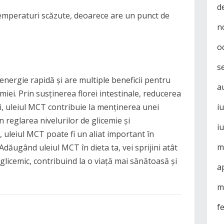
d
 temperaturi scăzute, deoarece are un punct de
n
o
s
energie rapidă și are multiple beneficii pentru
a
miei. Prin susținerea florei intestinale, reducerea
i
ei, uleiul MCT contribuie la menținerea unei
in reglarea nivelurilor de glicemie și
i
ă, uleiul MCT poate fi un aliat important în
m
Adăugând uleiul MCT în dieta ta, vei sprijini atât
l glicemic, contribuind la o viață mai sănătoasă și
a
m
f