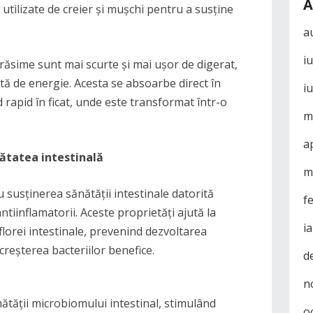
A
utilizate de creier și mușchi pentru a susține
a
i
răsime sunt mai scurte și mai ușor de digerat,
entă de energie. Acesta se absoarbe direct în
i
 rapid în ficat, unde este transformat într-o
m
a
nătatea intestinală
m
 susținerea sănătății intestinale datorită
f
ntiinflamatorii. Aceste proprietăți ajută la
i
florei intestinale, prevenind dezvoltarea
reșterea bacteriilor benefice.
d
n
ătății microbiomului intestinal, stimulând
o