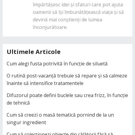
împărtășesc idei și sfaturi care pot ajuta
oamenii să își îmbunătățească viața și să
devină mai conștienți de lumea
înconjurătoare.
Ultimele Articole
Cum alegi fusta potrivită în funcție de siluetă
O rutină post-vacanță trebuie să repare și să calmeze
înainte să intensifice tratamentele
Difuzorul poate defini buclele sau crea frizz, în funcție
de tehnică
Cum să creezi o masă tematică pornind de la un
singur ingredient
Cum să colecționezi obiecte din călătorii fără să