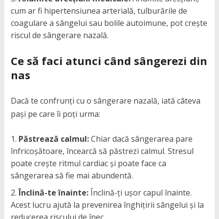
cum ar fi hipertensiunea arterială, tulburările de
coagulare a sângelui sau bolile autoimune, pot crește
riscul de sângerare nazală.
Ce să faci atunci când sângerezi din
nas
Dacă te confrunți cu o sângerare nazală, iată câteva
pași pe care îi poți urma:
Păstrează calmul:
Chiar dacă sângerarea pare
înfricoșătoare, încearcă să păstrezi calmul. Stresul
poate crește ritmul cardiac și poate face ca
sângerarea să fie mai abundentă.
Înclină-te înainte:
Înclină-ți ușor capul înainte.
Acest lucru ajută la prevenirea înghițirii sângelui și la
reducerea riscului de înec.