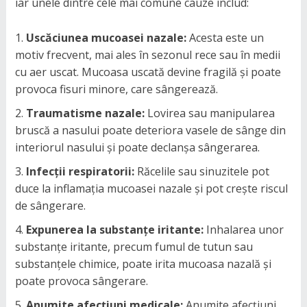
iar unele dintre cele mai comune cauze includ:
Uscăciunea mucoasei nazale:
Acesta este un
motiv frecvent, mai ales în sezonul rece sau în medii
cu aer uscat. Mucoasa uscată devine fragilă și poate
provoca fisuri minore, care sângerează.
Traumatisme nazale:
Lovirea sau manipularea
bruscă a nasului poate deteriora vasele de sânge din
interiorul nasului și poate declanșa sângerarea.
Infecții respiratorii:
Răcelile sau sinuzitele pot
duce la inflamația mucoasei nazale și pot crește riscul
de sângerare.
Expunerea la substanțe iritante:
Inhalarea unor
substanțe iritante, precum fumul de tutun sau
substanțele chimice, poate irita mucoasa nazală și
poate provoca sângerare.
Anumite afecțiuni medicale:
Anumite afecțiuni,