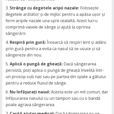
Strânge cu degetele aripii nazale:
Folosește
degetele arătător și de mijloc pentru a apăsa ușor și
ferm aripile nazale una spre cealaltă. Acest lucru
comprimă vasele de sânge și ajută la oprirea
sângerării.
Respiră prin gură:
Încearcă să respiri lent și adânc
prin gură pentru a evita ca nasul să se usuce și să
sângereze din nou.
Aplică o pungă de gheață:
Dacă sângerarea
persistă, poți aplica o pungă de gheață învelită într-
un prosop sub nas sau pe partea din spate a gâtului
pentru a reduce fluxul de sânge.
Nu înfășurați nasul:
Acesta este un mit comun, dar
înfășurarea nasului cu un tampon sau cu o bandă
poate agrava sângerarea.
Caută ajutor medical:
Dacă sângerarea nu se