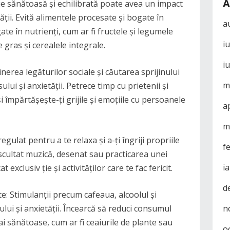
A
ție sănătoasă și echilibrată poate avea un impact
ății. Evită alimentele procesate și bogate în
a
e în nutrienți, cum ar fi fructele și legumele
i
 gras și cerealele integrale.
i
ținerea legăturilor sociale și căutarea sprijinului
m
lui și anxietății. Petrece timp cu prietenii și
 și împărtășește-ți grijile și emoțiile cu persoanele
a
m
gulat pentru a te relaxa și a-ți îngriji propriile
f
 ascultat muzică, desenat sau practicarea unei
i
 exclusiv ție și activităților care te fac fericit.
d
e: Stimulanții precum cafeaua, alcoolul și
lui și anxietății. Încearcă să reduci consumul
n
i sănătoase, cum ar fi ceaiurile de plante sau
o