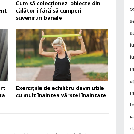
Cum să colecționezi obiecte din
o
ent
călătorii fără să cumperi
suveniruri banale
s
a
i
i
m
a
rt
Exercițiile de echilibru devin utile
m
ța
cu mult înaintea vârstei înaintate
f
i
d