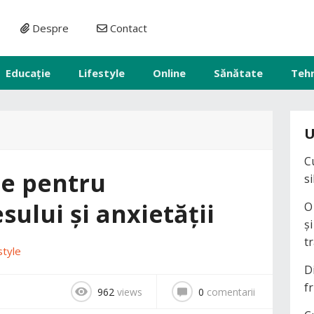
Despre
Contact
Educație
Lifestyle
Online
Sănătate
Teh
U
C
le pentru
s
sului și anxietății
O
ș
t
style
D
fr
962
views
0
comentarii