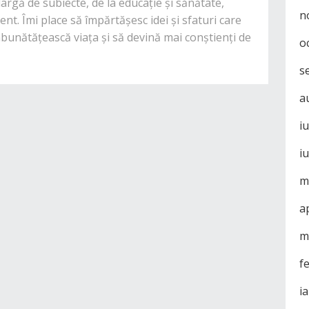
rgă de subiecte, de la educație și sănătate,
n
nt. Îmi place să împărtășesc idei și sfaturi care
mbunătățească viața și să devină mai conștienți de
o
s
a
i
i
m
a
m
f
i