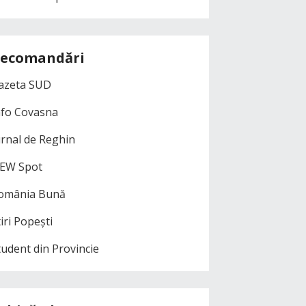
ecomandări
azeta SUD
nfo Covasna
urnal de Reghin
EW Spot
omânia Bună
iri Popești
tudent din Provincie