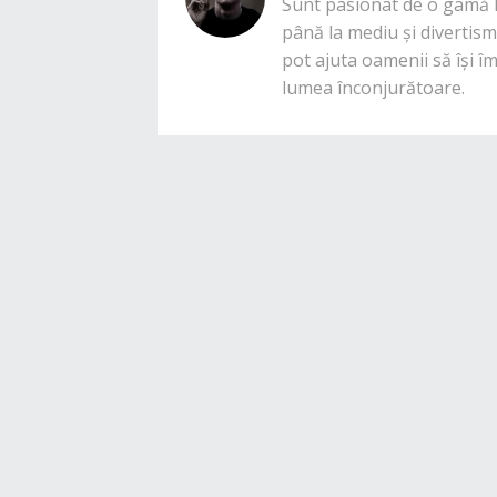
Sunt pasionat de o gamă la
până la mediu și divertisme
pot ajuta oamenii să își î
lumea înconjurătoare.