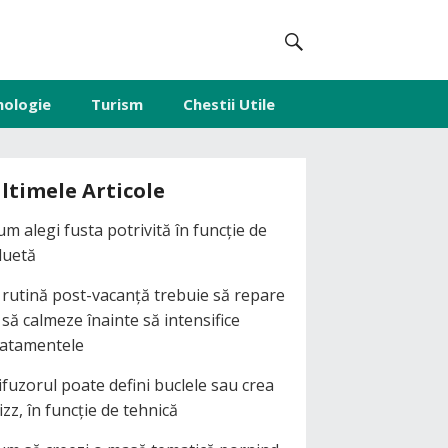
nologie
Turism
Chestii Utile
ltimele Articole
um alegi fusta potrivită în funcție de
iluetă
 rutină post-vacanță trebuie să repare
i să calmeze înainte să intensifice
ratamentele
ifuzorul poate defini buclele sau crea
izz, în funcție de tehnică