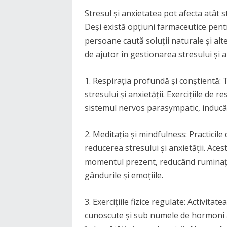
Stresul și anxietatea pot afecta atât s
Deși există opțiuni farmaceutice pent
persoane caută soluții naturale și alte
de ajutor în gestionarea stresului și an
1. Respirația profundă și conștientă: 
stresului și anxietății. Exercițiile de 
sistemul nervos parasympatic, inducân
2. Meditația și mindfulness: Practicile 
reducerea stresului și anxietății. Ace
momentul prezent, reducând ruminați
gândurile și emoțiile.
3. Exercițiile fizice regulate: Activitat
cunoscute și sub numele de hormoni ai 