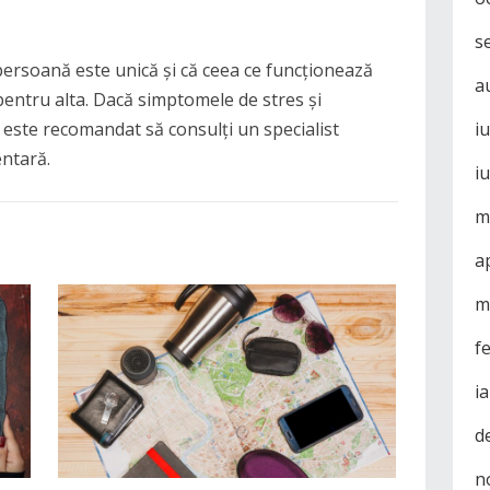
s
persoană este unică și că ceea ce funcționează
a
entru alta. Dacă simptomele de stres și
 este recomandat să consulți un specialist
i
ntară.
i
m
a
m
f
i
d
n