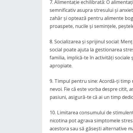
7. Alimentație echilibrată: O alimenta
semnificativ asupra stresului și anxiet
zahăr și optează pentru alimente bogat
proaspete, nucile și semințele, peștele
8. Socializarea și sprijinul social: Men
social poate ajuta la gestionarea stresu
familia, implică-te în activități sociale
apropiate.
9. Timpul pentru sine: Acordă-ți timp re
nevoi. Fie că este vorba despre citit,
pasiuni, asigură-te că ai un timp dedicat
10. Limitarea consumului de stimulent
nicotina pot agrava simptomele stresu
acestora sau să găsești alternative ma