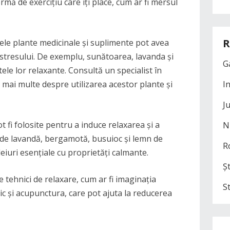
rmă de exercițiu care îți place, cum ar fi mersul
R
nele plante medicinale și suplimente pot avea
 stresului. De exemplu, sunătoarea, lavanda și
G
le lor relaxante. Consultă un specialist în
 mai multe despre utilizarea acestor plante și
I
J
t fi folosite pentru a induce relaxarea și a
N
e de lavandă, bergamotă, busuioc și lemn de
R
eiuri esențiale cu proprietăți calmante.
Șt
e tehnici de relaxare, cum ar fi imaginația
S
ic și acupunctura, care pot ajuta la reducerea