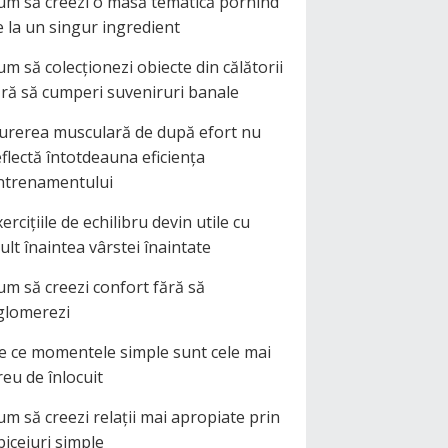
um să creezi o masă tematică pornind
e la un singur ingredient
um să colecționezi obiecte din călătorii
ără să cumperi suveniruri banale
urerea musculară de după efort nu
eflectă întotdeauna eficiența
ntrenamentului
ercițiile de echilibru devin utile cu
ult înaintea vârstei înaintate
um să creezi confort fără să
glomerezi
e ce momentele simple sunt cele mai
reu de înlocuit
um să creezi relații mai apropiate prin
biceiuri simple