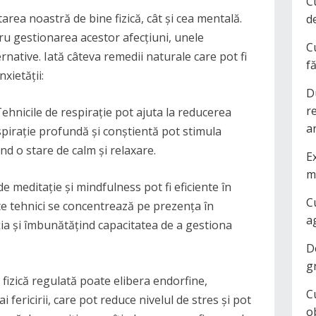
C
tarea noastră de bine fizică, cât și cea mentală.
d
ru gestionarea acestor afecțiuni, unele
C
rnative. Iată câteva remedii naturale care pot fi
f
xietății:
D
r
Tehnicile de respirație pot ajuta la reducerea
a
respirație profundă și conștientă pot stimula
d o stare de calm și relaxare.
Ex
m
de meditație și mindfulness pot fi eficiente în
C
ste tehnici se concentrează pe prezența în
a
a și îmbunătățind capacitatea de a gestiona
D
g
ea fizică regulată poate elibera endorfine,
C
fericirii, care pot reduce nivelul de stres și pot
o