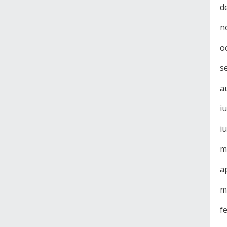
d
n
o
s
a
i
i
m
a
m
f