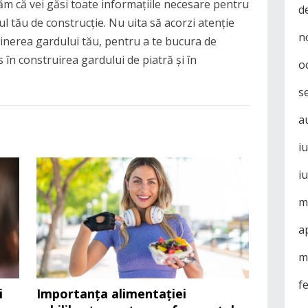
m că vei găsi toate informațiile necesare pentru
d
tul tău de construcție. Nu uita să acorzi atenție
n
reținerea gardului tău, pentru a te bucura de
 în construirea gardului de piatră și în
o
s
a
i
i
m
a
m
f
i
Importanța alimentației