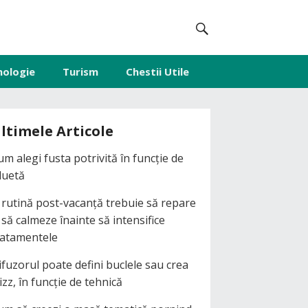
nologie
Turism
Chestii Utile
ltimele Articole
um alegi fusta potrivită în funcție de
iluetă
 rutină post-vacanță trebuie să repare
i să calmeze înainte să intensifice
ratamentele
ifuzorul poate defini buclele sau crea
izz, în funcție de tehnică