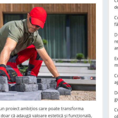
C
d
C
f
D
r
a
Ex
m
C
a
D
g
 un proiect ambițios care poate transforma
C
 doar că adaugă valoare estetică și funcțională,
o