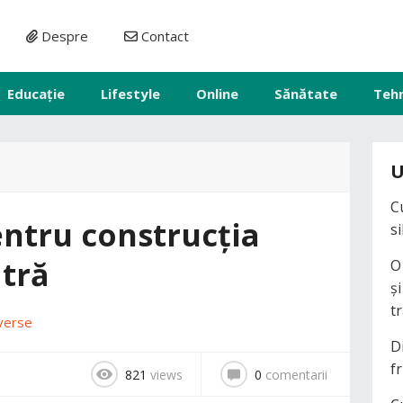
Despre
Contact
Educație
Lifestyle
Online
Sănătate
Teh
U
C
ntru construcția
s
atră
O
ș
t
verse
D
fr
821
views
0
comentarii