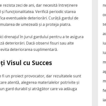
 rezista zeci de ani, dar necesită întreținere
n
și funcționalitatea. Verifică periodic starea
o
fica eventualele deteriorări. Curăță gardul de
s
mularea de umezeală și a proteja piatra.
a
i drenajul în jurul gardului pentru a te asigura
ă deteriorări. Dacă observi fisuri sau alte
i
 evita deteriorarea suplimentară.
i
ți Visul cu Succes
m
a
 fi un proiect provocator, dar rezultatele sunt
m
care atentă, alegerea materialelor potrivite și
a un gard durabil și atrăgător care va adăuga
f
i