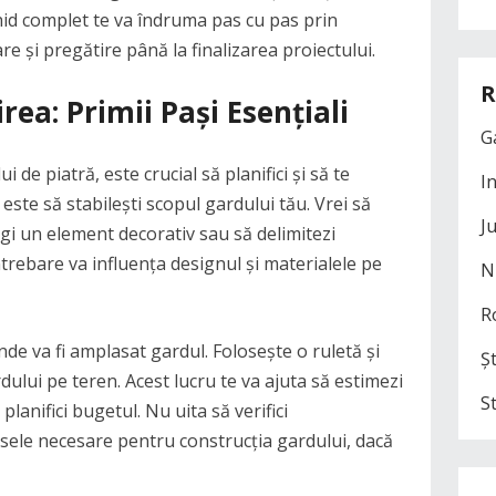
ghid complet te va îndruma pas cu pas prin
are și pregătire până la finalizarea proiectului.
R
rea: Primii Pași Esențiali
G
 de piatră, este crucial să planifici și să te
I
ste să stabilești scopul gardului tău. Vrei să
J
ugi un element decorativ sau să delimitezi
trebare va influența designul și materialele pe
N
R
e va fi amplasat gardul. Folosește o ruletă și
Șt
ului pe teren. Acest lucru te va ajuta să estimezi
S
planifici bugetul. Nu uita să verifici
misele necesare pentru construcția gardului, dacă