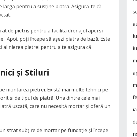
e largă pentru a susține piatra. Asigură-te că
s
ctat.
a
t de pietriș pentru a facilita drenajul apei și
i
i. Apoi, poți începe să așezi piatra de bază. Este
și alinierea pietrei pentru a te asigura că
i
m
ici și Stiluri
a
m
pe montarea pietrei. Există mai multe tehnici pe
f
 dorit și de tipul de piatră. Una dintre cele mai
iatră uscată, care nu necesită mortar și oferă un
i
d
 un strat subțire de mortar pe fundație și începe
n