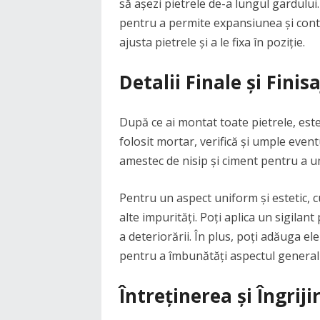
să așezi pietrele de-a lungul gardului.
pentru a permite expansiunea și contr
ajusta pietrele și a le fixa în poziție.
Detalii Finale și Fini
După ce ai montat toate pietrele, este 
folosit mortar, verifică și umple eventu
amestec de nisip și ciment pentru a um
Pentru un aspect uniform și estetic, c
alte impurități. Poți aplica un sigilant
a deteriorării. În plus, poți adăuga el
pentru a îmbunătăți aspectul general 
Întreținerea și Îngrij