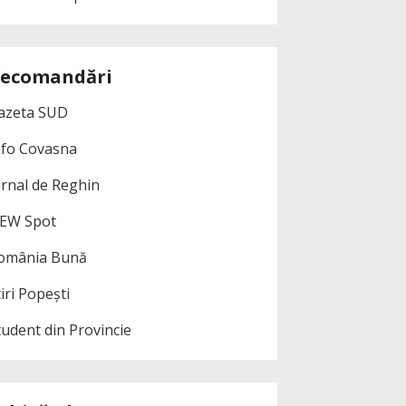
ecomandări
azeta SUD
nfo Covasna
urnal de Reghin
EW Spot
omânia Bună
iri Popești
tudent din Provincie