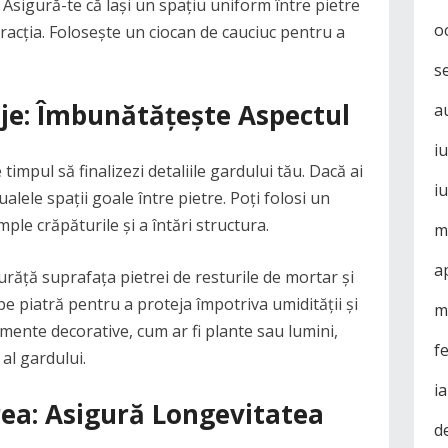
 Asigură-te că lași un spațiu uniform între pietre
o
acția. Folosește un ciocan de cauciuc pentru a
s
saje: Îmbunătățește Aspectul
a
i
timpul să finalizezi detaliile gardului tău. Dacă ai
i
alele spații goale între pietre. Poți folosi un
ple crăpăturile și a întări structura.
m
a
urăță suprafața pietrei de resturile de mortar și
 pe piatră pentru a proteja împotriva umidității și
m
emente decorative, cum ar fi plante sau lumini,
f
al gardului.
i
irea: Asigură Longevitatea
d