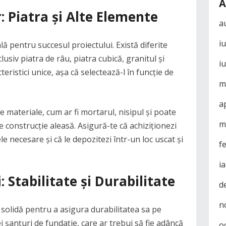
A
: Piatra și Alte Elemente
a
i
lă pentru succesul proiectului. Există diferite
nclusiv piatra de râu, piatra cubică, granitul și
i
cteristici unice, așa că selectează-l în funcție de
m
a
e materiale, cum ar fi mortarul, nisipul și poate
m
e construcție aleasă. Asigură-te că achiziționezi
le necesare și că le depozitezi într-un loc uscat și
f
i
 Stabilitate și Durabilitate
d
n
 solidă pentru a asigura durabilitatea sa pe
 șanțuri de fundație, care ar trebui să fie adâncă
o