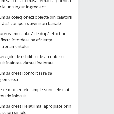
um să creezi o masă tematică pornind
e la un singur ingredient
um să colecționezi obiecte din călătorii
ără să cumperi suveniruri banale
urerea musculară de după efort nu
eflectă întotdeauna eficiența
ntrenamentului
ercițiile de echilibru devin utile cu
ult înaintea vârstei înaintate
um să creezi confort fără să
glomerezi
e ce momentele simple sunt cele mai
reu de înlocuit
um să creezi relații mai apropiate prin
biceiuri simple