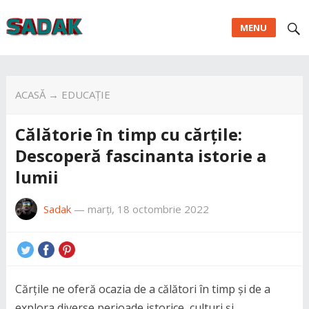
MENU
ACASĂ
→
EDUCAȚIE
Călătorie în timp cu cărțile:
Descoperă fascinanta istorie a
lumii
Sadak
—
marți, 18 octombrie 2022
Cărțile ne oferă ocazia de a călători în timp și de a
explora diverse perioade istorice, culturi și