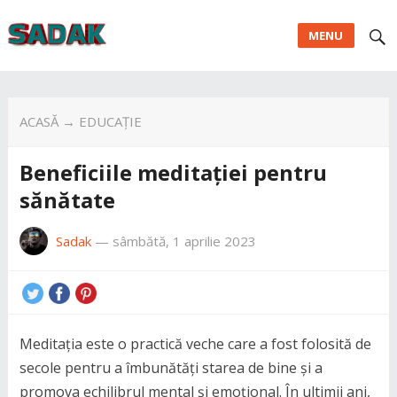
MENU
ACASĂ
→
EDUCAȚIE
Beneficiile meditației pentru
sănătate
Sadak
—
sâmbătă, 1 aprilie 2023
Meditația este o practică veche care a fost folosită de
secole pentru a îmbunătăți starea de bine și a
promova echilibrul mental și emoțional. În ultimii ani,