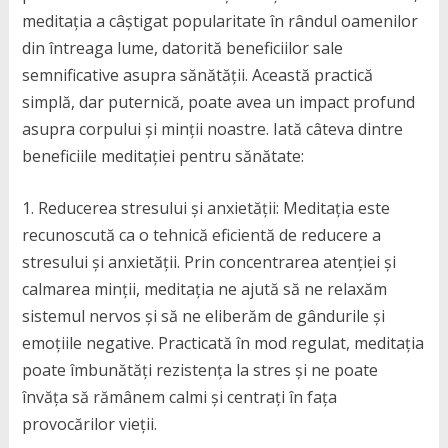
meditația a câștigat popularitate în rândul oamenilor
din întreaga lume, datorită beneficiilor sale
semnificative asupra sănătății. Această practică
simplă, dar puternică, poate avea un impact profund
asupra corpului și minții noastre. Iată câteva dintre
beneficiile meditației pentru sănătate:
1. Reducerea stresului și anxietății: Meditația este
recunoscută ca o tehnică eficientă de reducere a
stresului și anxietății. Prin concentrarea atenției și
calmarea minții, meditația ne ajută să ne relaxăm
sistemul nervos și să ne eliberăm de gândurile și
emoțiile negative. Practicată în mod regulat, meditația
poate îmbunătăți rezistența la stres și ne poate
învăța să rămânem calmi și centrați în fața
provocărilor vieții.