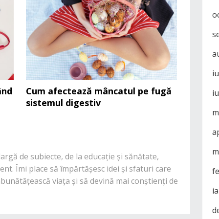
o
s
a
i
ând
Cum afectează mâncatul pe fugă
i
sistemul digestiv
m
a
m
rgă de subiecte, de la educație și sănătate,
nt. Îmi place să împărtășesc idei și sfaturi care
f
mbunătățească viața și să devină mai conștienți de
i
d