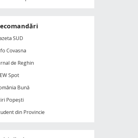
ecomandări
azeta SUD
nfo Covasna
urnal de Reghin
EW Spot
omânia Bună
iri Popești
tudent din Provincie