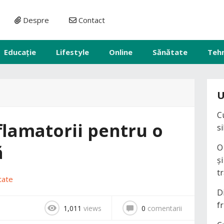
Despre
Contact
Educație
Lifestyle
Online
Sănătate
Teh
U
C
flamatorii pentru o
s
ă
O
ș
t
tate
D
fr
1,011
views
0
comentarii