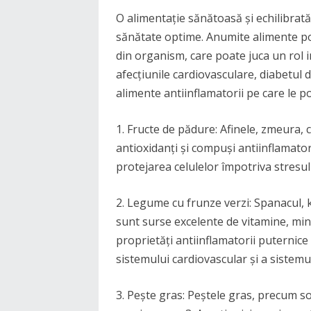
O alimentație sănătoasă și echilibrat
sănătate optime. Anumite alimente pot
din organism, care poate juca un rol 
afecțiunile cardiovasculare, diabetul de
alimente antiinflamatorii pe care le poț
1. Fructe de pădure: Afinele, zmeura, 
antioxidanți și compuși antiinflamatori
protejarea celulelor împotriva stresulu
2. Legume cu frunze verzi: Spanacul, k
sunt surse excelente de vitamine, min
proprietăți antiinflamatorii puternice
sistemului cardiovascular și a sistemu
3. Pește gras: Peștele gras, precum so