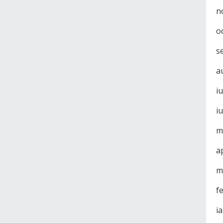
n
o
s
a
i
i
m
a
m
f
i