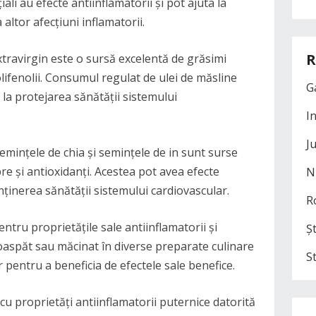
ali au efecte antiinflamatorii și pot ajuta la
 altor afecțiuni inflamatorii.
R
extravirgin este o sursă excelentă de grăsimi
olifenolii. Consumul regulat de ulei de măsline
G
 la protejarea sănătății sistemului
I
J
semințele de chia și semințele de in sunt surse
re și antioxidanți. Acestea pot avea efecte
N
enținerea sănătății sistemului cardiovascular.
R
ntru proprietățile sale antiinflamatorii și
Șt
oaspăt sau măcinat în diverse preparate culinare
S
 pentru a beneficia de efectele sale benefice.
cu proprietăți antiinflamatorii puternice datorită