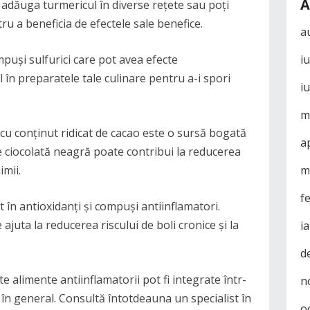
A
 adăuga turmericul în diverse rețete sau poți
 a beneficia de efectele sale benefice.
a
mpuși sulfurici care pot avea efecte
i
l în preparatele tale culinare pentru a-i spori
i
m
 cu conținut ridicat de cacao este o sursă bogată
a
 ciocolată neagră poate contribui la reducerea
imii.
m
f
t în antioxidanți și compuși antiinflamatori.
juta la reducerea riscului de boli cronice și la
i
d
 alimente antiinflamatorii pot fi integrate într-
n
 în general. Consultă întotdeauna un specialist în
o