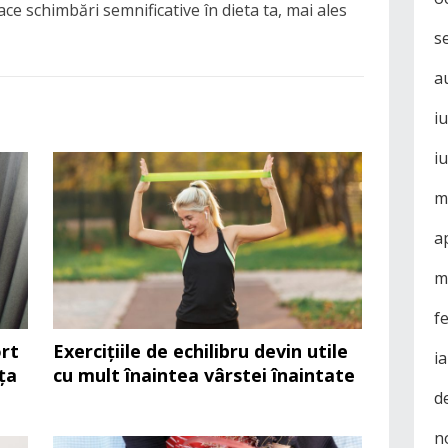
ace schimbări semnificative în dieta ta, mai ales
s
a
i
i
m
a
m
f
rt
Exercițiile de echilibru devin utile
i
ța
cu mult înaintea vârstei înaintate
d
n