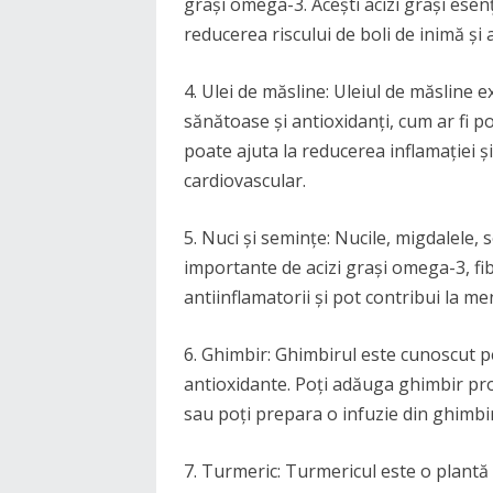
grași omega-3. Acești acizi grași esenți
reducerea riscului de boli de inimă și a
4. Ulei de măsline: Uleiul de măsline 
sănătoase și antioxidanți, cum ar fi p
poate ajuta la reducerea inflamației și
cardiovascular.
5. Nuci și semințe: Nucile, migdalele, 
importante de acizi grași omega-3, fib
antiinflamatorii și pot contribui la m
6. Ghimbir: Ghimbirul este cunoscut pe
antioxidante. Poți adăuga ghimbir pr
sau poți prepara o infuzie din ghimbir
7. Turmeric: Turmericul este o plantă 