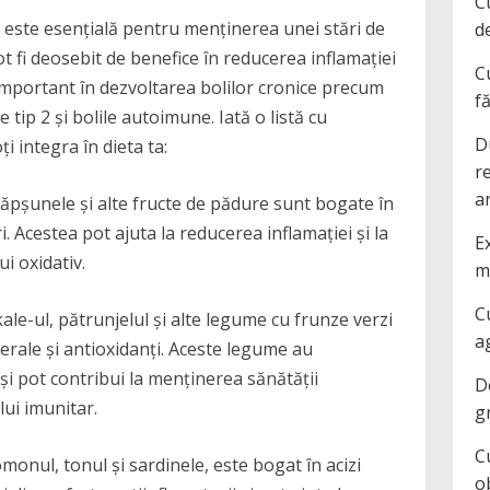
C
ă este esențială pentru menținerea unei stări de
d
 fi deosebit de benefice în reducerea inflamației
C
important în dezvoltarea bolilor cronice precum
f
 tip 2 și bolile autoimune. Iată o listă cu
D
i integra în dieta ta:
r
a
căpșunele și alte fructe de pădure sunt bogate în
. Acestea pot ajuta la reducerea inflamației și la
Ex
i oxidativ.
m
C
ale-ul, pătrunjelul și alte legume cu frunze verzi
a
erale și antioxidanți. Aceste legume au
 și pot contribui la menținerea sănătății
D
lui imunitar.
g
C
monul, tonul și sardinele, este bogat în acizi
o