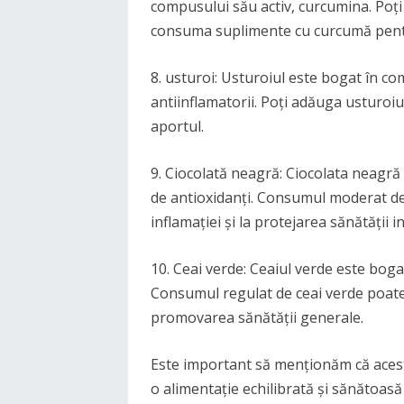
compusului său activ, curcumina. Poți
consuma suplimente cu curcumă pentru
8. usturoi: Usturoiul este bogat în co
antiinflamatorii. Poți adăuga usturoiu
aportul.
9. Ciocolată neagră: Ciocolata neagră
de antioxidanți. Consumul moderat de
inflamației și la protejarea sănătății in
10. Ceai verde: Ceaiul verde este boga
Consumul regulat de ceai verde poate a
promovarea sănătății generale.
Este important să menționăm că aceste
o alimentație echilibrată și sănătoasă