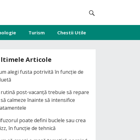
nologie
Turism
Chestii Utile
ltimele Articole
um alegi fusta potrivită în funcție de
iluetă
 rutină post-vacanță trebuie să repare
i să calmeze înainte să intensifice
ratamentele
ifuzorul poate defini buclele sau crea
izz, în funcție de tehnică