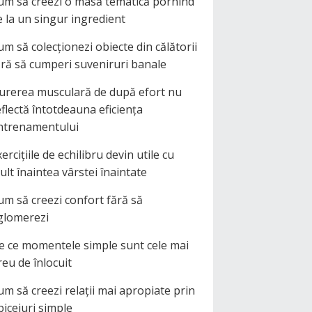
um să creezi o masă tematică pornind
e la un singur ingredient
um să colecționezi obiecte din călătorii
ără să cumperi suveniruri banale
urerea musculară de după efort nu
eflectă întotdeauna eficiența
ntrenamentului
ercițiile de echilibru devin utile cu
ult înaintea vârstei înaintate
um să creezi confort fără să
glomerezi
e ce momentele simple sunt cele mai
reu de înlocuit
um să creezi relații mai apropiate prin
biceiuri simple