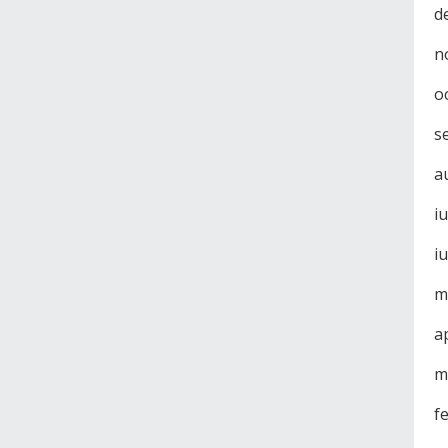
d
n
o
s
a
i
i
m
a
m
f