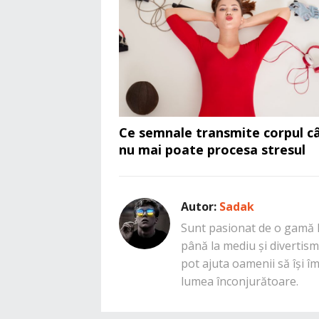
Ce semnale transmite corpul c
nu mai poate procesa stresul
Autor:
Sadak
Sunt pasionat de o gamă la
până la mediu și divertisme
pot ajuta oamenii să își î
lumea înconjurătoare.