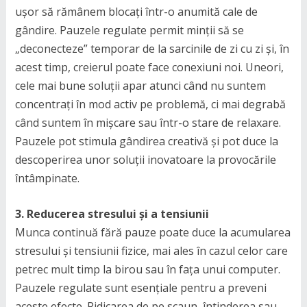
ușor să rămânem blocați într-o anumită cale de
gândire. Pauzele regulate permit minții să se
„deconecteze” temporar de la sarcinile de zi cu zi și, în
acest timp, creierul poate face conexiuni noi. Uneori,
cele mai bune soluții apar atunci când nu suntem
concentrați în mod activ pe problemă, ci mai degrabă
când suntem în mișcare sau într-o stare de relaxare.
Pauzele pot stimula gândirea creativă și pot duce la
descoperirea unor soluții inovatoare la provocările
întâmpinate.
3. Reducerea stresului și a tensiunii
Munca continuă fără pauze poate duce la acumularea
stresului și tensiunii fizice, mai ales în cazul celor care
petrec mult timp la birou sau în fața unui computer.
Pauzele regulate sunt esențiale pentru a preveni
aceste efecte. Ridicarea de pe scaun, întinderea sau