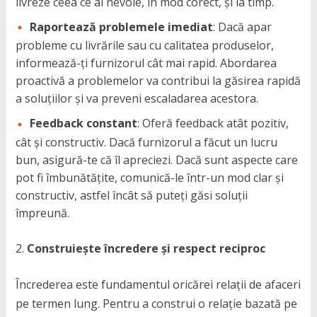
livreze ceea ce ai nevoie, în mod corect, și la timp.
Raportează problemele imediat
: Dacă apar
probleme cu livrările sau cu calitatea produselor,
informează-ți furnizorul cât mai rapid. Abordarea
proactivă a problemelor va contribui la găsirea rapidă
a soluțiilor și va preveni escaladarea acestora.
Feedback constant
: Oferă feedback atât pozitiv,
cât și constructiv. Dacă furnizorul a făcut un lucru
bun, asigură-te că îl apreciezi. Dacă sunt aspecte care
pot fi îmbunătățite, comunică-le într-un mod clar și
constructiv, astfel încât să puteți găsi soluții
împreună.
Construiește încredere și respect reciproc
Încrederea este fundamentul oricărei relații de afaceri
pe termen lung. Pentru a construi o relație bazată pe