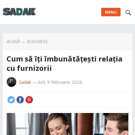
MENU
ACASĂ
→
BUSINESS
Cum să îți îmbunătățești relația
cu furnizorii
Sadak
—
luni, 9 februarie 2026