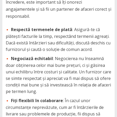
încredere, este important să îți onorezi
angajamentele și să fii un partener de afaceri corect și
responsabil.
Respectă termenele de plată
: Asigură-te că
plătești facturile la timp, respectând termenii agreați.
Dacă există întârzieri sau dificultăți, discută deschis cu
furnizorul și caută o soluție de comun acord.
Negociază echitabil
: Negocierea nu înseamnă
doar obținerea celor mai bune prețuri, ci și găsirea
unui echilibru între costuri și calitate. Un furnizor care
se simte respectat și apreciat va fi mai dispus să ofere
condiții mai bune și să investească în relația de afaceri
pe termen lung.
Fiți flexibili în colaborare
: În cazul unor
circumstanțe neprevăzute, cum ar fi întârzierile de
livrare sau problemele de producție, fii dispus să