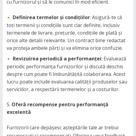
cu furnizorul și să le comunici în mod eficient.
Definirea termelor și condițiilor
: Asigură-te că
toți termenii și condițiile sunt clar definite, inclusiv
termenele de livrare, prețurile, condițiile de plată și
orice alte detalii relevante. Un contract bine redactat
va proteja ambele părți și va elimina orice confuzie.
Revizuirea periodică a performanței
: Evaluează
periodic performanța furnizorilor și discută deschis
despre cum poate fi îmbunătățită colaborarea. Acest
lucru poate include evaluarea calității produselor sau
serviciilor, a respectării termenelor și a costurilor.
Oferă recompense pentru performanță
excelentă
Furnizorii care depășesc așteptările tale ar trebui
recunoscuți și recompensați. Oferirea unui feedback