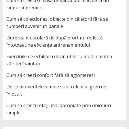
Cum să creezi o masă tematică pornind de la un
singur ingredient
Cum să colecționezi obiecte din călătorii fără să
cumperi suveniruri banale
Durerea musculară de după efort nu reflectă
întotdeauna eficiența antrenamentului
Exercițiile de echilibru devin utile cu mult înaintea
vârstei înaintate
Cum să creezi confort fără să aglomerezi
De ce momentele simple sunt cele mai greu de
înlocuit
Cum să creezi relații mai apropiate prin obiceiuri
simple